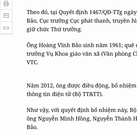
Minh
Minh
Hồng,
Hồng,
Theo đó, tại Quyết định 1467/QĐ-TTg ngà
Nguyễn
Nguyễn
Bảo, Cục trưởng Cục phát thanh, truyền hì
Thành
Thành
giữ chức Thứ trưởng.
Hưng,
Hưng,
Phạm
Phạm
Ông Hoàng Vĩnh Bảo sinh năm 1961; quê
Hồng
Hồng
trưởng Vụ Khoa giáo văn xã (Văn phòng Ch
Hải,
Hải,
VTC.
Phan
Phan
Tâm
Tâm
Năm 2012, ông được điều động, bổ nhiệm 
và
và
thông tin điện tử (Bộ TT&TT).
Hoàng
Hoàng
Vĩnh
Vĩnh
Như vậy, với quyết định bổ nhiệm này, Bộ
Bảo.
Bảo.
ông Nguyễn Minh Hồng, Nguyễn Thành H
Bảo.