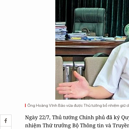
nhiệm
nhiệm
này,
này,
Bộ
Bộ
Thông
Thông
tin
tin
và
và
Truyền
Truyền
thông
thông
có
có
5
5
Thứ
Thứ
trưởng
trưởng
là
là
các
các
Ông Hoàng Vĩnh Bảo vừa được Thủ tướng bổ nhiệm giữ ch
ông
ông
Ngày 22/7, Thủ tướng Chính phủ đã ký Quy
Nguyễn
Nguyễn
nhiệm Thứ trưởng Bộ Thông tin và Truyền