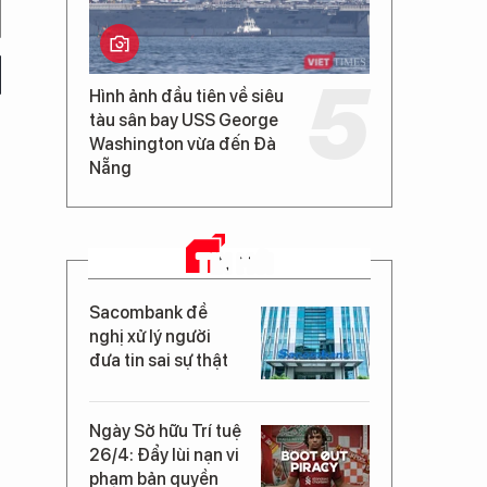
Hình ảnh đầu tiên về siêu
tàu sân bay USS George
Washington vừa đến Đà
Nẵng
TIN MỚI
Sacombank đề
nghị xử lý người
đưa tin sai sự thật
Ngày Sở hữu Trí tuệ
26/4: Đẩy lùi nạn vi
phạm bản quyền