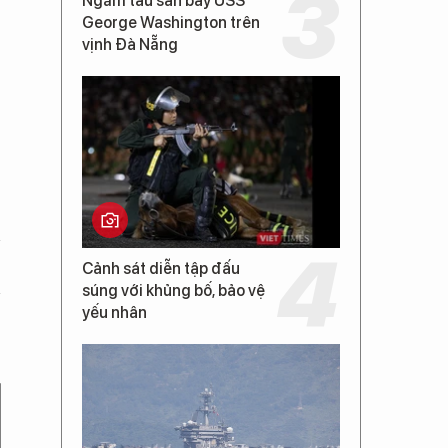
Ngắm tàu sân bay USS
George Washington trên
vịnh Đà Nẵng
Cảnh sát diễn tập đấu
súng với khủng bố, bảo vệ
yếu nhân