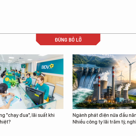
ĐỪNG BỎ LỠ
ng "chạy đua", lãi suất khi
Ngành phát điện nửa đầu nă
hiệt?
Nhiều công ty lãi trăm tỷ, ngh