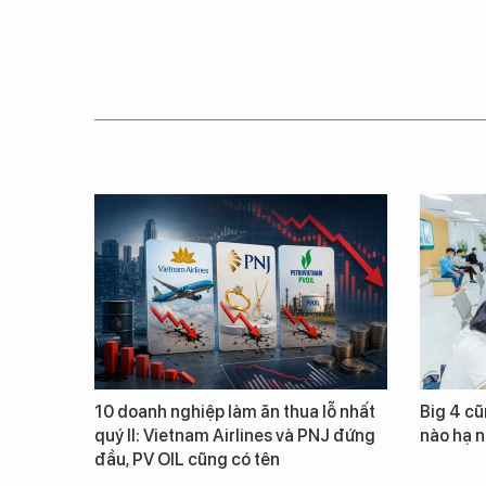
10 doanh nghiệp làm ăn thua lỗ nhất
Big 4 cũ
quý II: Vietnam Airlines và PNJ đứng
nào hạ n
đầu, PV OIL cũng có tên