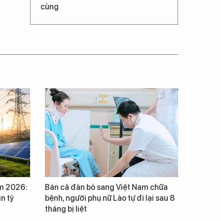
cùng
m 2026:
Bán cả đàn bò sang Việt Nam chữa
ìn tỷ
bệnh, người phụ nữ Lào tự đi lại sau 8
tháng bị liệt