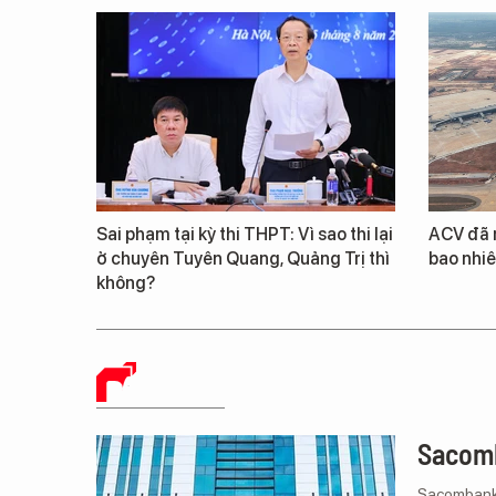
Sai phạm tại kỳ thi THPT: Vì sao thi lại
ACV đã 
ở chuyên Tuyên Quang, Quảng Trị thì
bao nhiê
không?
BÁO CHÍ SỐ
Sacomb
Sacombank 