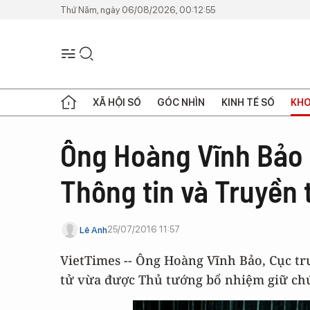
Thứ Năm, ngày 06/08/2026, 00:12:55
XÃ HỘI SỐ
GÓC NHÌN
KINH TẾ SỐ
KHO
Ông Hoàng Vĩnh Bảo 
Thông tin và Truyền
Như
Như
vậy,
vậy,
25/07/2016 11:57
Lê Anh
với
với
quyết
quyết
VietTimes -- Ông Hoàng Vĩnh Bảo, Cục tr
định
định
tử vừa được Thủ tướng bổ nhiệm giữ ch
bổ
bổ