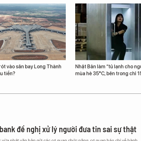
rót vào sân bay Long Thành
Nhật Bản làm “tủ lạnh cho ng
u tiền?
mùa hè 35°C, bên trong chỉ 
ank đề nghị xử lý người đưa tin sai sự thật
vừa phát văn bản gửi các cơ quan chức năng, cơ quan báo chí về hành