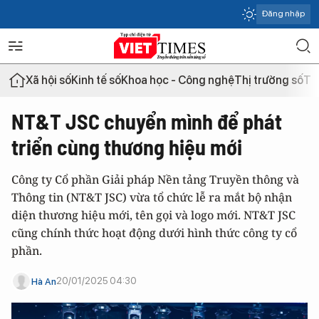
Đăng nhập
Xã hội số
Kinh tế số
Khoa học - Công nghệ
Thị trường số
Th
NT&T JSC chuyển mình để phát
triển cùng thương hiệu mới
Công ty Cổ phần Giải pháp Nền tảng Truyền thông và
Thông tin (NT&T JSC) vừa tổ chức lễ ra mắt bộ nhận
diện thương hiệu mới, tên gọi và logo mới. NT&T JSC
cũng chính thức hoạt động dưới hình thức công ty cổ
phần.
20/01/2025 04:30
Hà An