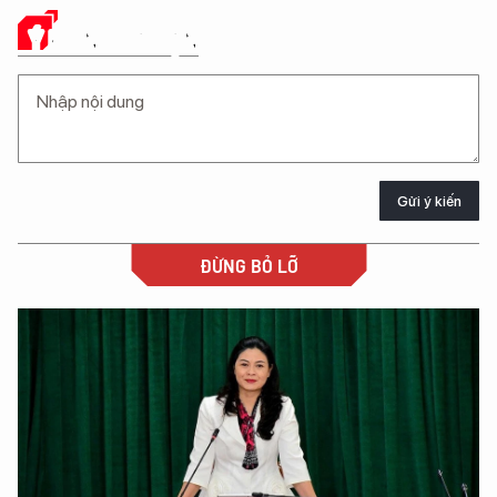
Ý KIẾN CỦA BẠN
Gửi ý kiến
ĐỪNG BỎ LỠ