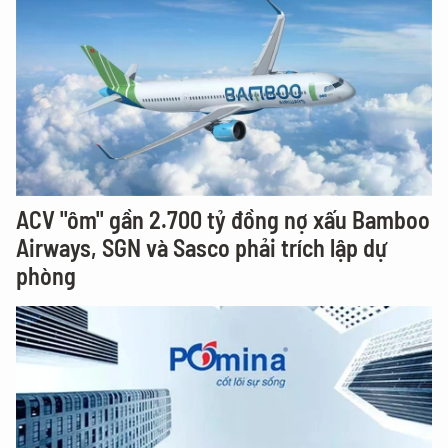
ACV "ôm" gần 2.700 tỷ đồng nợ xấu Bamboo
Airways, SGN và Sasco phải trích lập dự
phòng