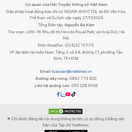
Cơ quan của Hội Truyền thông số Việt Nam
Giấy phép hoạt động báo chí số 165/GP-BVHTTDL do Bộ Văn hóa,
Thể thao và Du lịch cấp ngày 27/11/2025
Tổng Biên tập:
Nguyễn Bá Kiên
Tòa soạn: LK16-18, Khu đô thị Hinode Royal Park, xã Hoài Đức, Hà
Nội
Điện thoại/fax: (024)32 151175
VP đại diện tại miền Nam: Tầng 3, số 54, đường C1, phường Tân
Bình, TP.HCM
Email:
toasoan@viettimes.vn
Đường dây nóng:
0862 774 832
Liên hệ quảng cáo:
093 228 8166
® Chỉ được đăng tải nội dung thông tin khi có sự đồng ý bằng văn
bản của Tạp chí Viettimes.