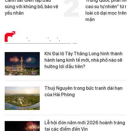
Trung Quốc phát hiện “mỏ
Loạt dự án bất
cao su tự nhiên” từ một
Đà Nẵng sắp bị
loài cỏ dại mọc trên đất
mặn
ĐỜI SỐNG DOANH NGHIỆP
Khi Đại lộ Tây Thăng Long hình thành
hành lang kinh tế mới, nhà phố nào sẽ
hưởng lợi đầu tiên?
Thuỷ Nguyên trong bức tranh dài hạn
của Hải Phòng
Lễ hội đón năm mới 2026 hoành tráng
tại các điểm đến Vin