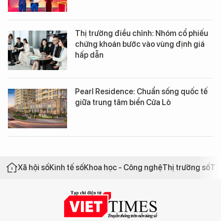
Thị trường điều chỉnh: Nhóm cổ phiếu
chứng khoán bước vào vùng định giá
hấp dẫn
Pearl Residence: Chuẩn sống quốc tế
giữa trung tâm biển Cửa Lò
Xã hội số
Kinh tế số
Khoa học - Công nghệ
Thị trường số
Th