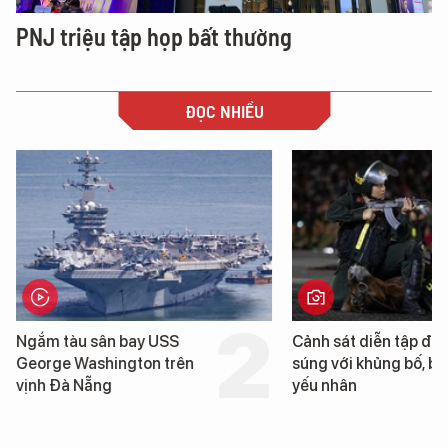
PNJ triệu tập họp bất thường
ĐỌC NHIỀU
Cảnh sát diễn tập đấu
Hình ảnh đầu tiên về 
súng với khủng bố, bảo vệ
tàu sân bay USS Geo
yếu nhân
Washington vừa đến 
Nẵng