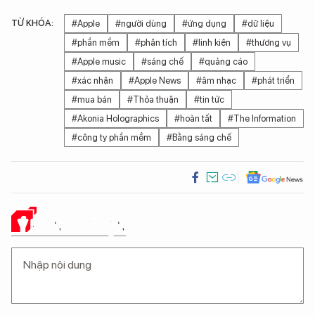
TỪ KHÓA:
#Apple
#người dùng
#ứng dụng
#dữ liệu
#phần mềm
#phân tích
#linh kiện
#thương vụ
#Apple music
#sáng chế
#quảng cáo
#xác nhận
#Apple News
#âm nhạc
#phát triển
#mua bán
#Thỏa thuận
#tin tức
#Akonia Holographics
#hoàn tất
#The Information
#công ty phần mềm
#Bằng sáng chế
Ý KIẾN CỦA BẠN