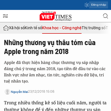
Đăng nhập
Xã hội số
Kinh tế số
Khoa học - Công nghệ
Thị trường số
Th
Những thương vụ thâu tóm của
Apple trong năm 2018
Apple đã thực hiện hàng chục thương vụ sáp nhập
đáng chú ý trong năm 2018, tạo tiền đề đầu tư vào các
lĩnh vực như âm nhạc, tin tức, nghiên cứu dữ liệu, trí
tuệ nhân tạo.
23/12/2018 15:08
Nguyễn Mai
Trong nhiều thống kê số liệu cuối năm, người ta
thường không để ý đến những thương vụ sáp