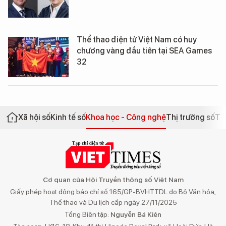
Thể thao điện tử Việt Nam có huy
chương vàng đầu tiên tại SEA Games
32
Xã hội số
Kinh tế số
Khoa học - Công nghệ
Thị trường số
Th
Cơ quan của Hội Truyền thông số Việt Nam
Giấy phép hoạt động báo chí số 165/GP-BVHTTDL do Bộ Văn hóa,
Thể thao và Du lịch cấp ngày 27/11/2025
Tổng Biên tập:
Nguyễn Bá Kiên