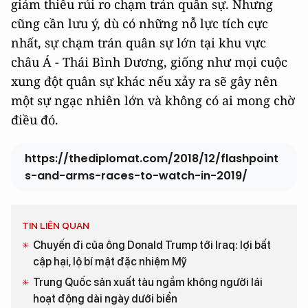
giảm thiểu rủi ro chạm trán quân sự. Nhưng
cũng cần lưu ý, dù có những nỗ lực tích cực
nhất, sự chạm trán quân sự lớn tại khu vực
châu Á - Thái Bình Dương, giống như mọi cuộc
xung đột quân sự khác nếu xảy ra sẽ gây nên
một sự ngạc nhiên lớn và không có ai mong chờ
điều đó.
https://thediplomat.com/2018/12/flashpoint
s-and-arms-races-to-watch-in-2019/
TIN LIÊN QUAN
Chuyến đi của ông Donald Trump tới Iraq: lợi bất
cập hại, lộ bí mật đặc nhiệm Mỹ
Trung Quốc sản xuất tàu ngầm không người lái
hoạt động dài ngày dưới biển