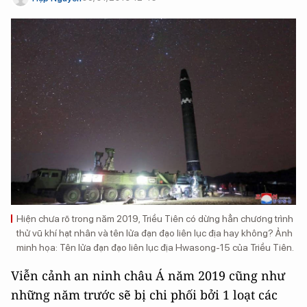
Hiện chưa rõ trong năm 2019, Triều Tiên có dừng hẳn chương trình
thử vũ khí hạt nhân và tên lửa đạn đạo liên lục địa hay không? Ảnh
minh họa: Tên lửa đạn đạo liên lục địa Hwasong-15 của Triều Tiên.
Viễn cảnh an ninh châu Á năm 2019 cũng như
những năm trước sẽ bị chi phối bởi 1 loạt các