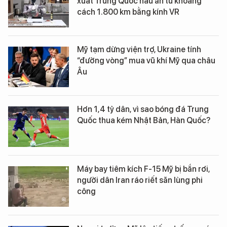
xuất Trung Quốc nấu ăn từ khoảng
cách 1.800 km bằng kính VR
Mỹ tạm dừng viện trợ, Ukraine tính
“đường vòng” mua vũ khí Mỹ qua châu
Âu
Hơn 1,4 tỷ dân, vì sao bóng đá Trung
Quốc thua kém Nhật Bản, Hàn Quốc?
Máy bay tiêm kích F-15 Mỹ bị bắn rơi,
người dân Iran ráo riết săn lùng phi
công