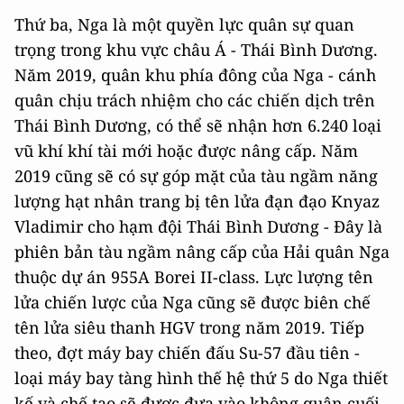
Thứ ba, Nga là một quyền lực quân sự quan
trọng trong khu vực châu Á - Thái Bình Dương.
Năm 2019, quân khu phía đông của Nga - cánh
quân chịu trách nhiệm cho các chiến dịch trên
Thái Bình Dương, có thể sẽ nhận hơn 6.240 loại
vũ khí khí tài mới hoặc được nâng cấp. Năm
2019 cũng sẽ có sự góp mặt của tàu ngầm năng
lượng hạt nhân trang bị tên lửa đạn đạo Knyaz
Vladimir cho hạm đội Thái Bình Dương - Đây là
phiên bản tàu ngầm nâng cấp của Hải quân Nga
thuộc dự án 955A Borei II-class. Lực lượng tên
lửa chiến lược của Nga cũng sẽ được biên chế
tên lửa siêu thanh HGV trong năm 2019. Tiếp
theo, đợt máy bay chiến đấu Su-57 đầu tiên -
loại máy bay tàng hình thế hệ thứ 5 do Nga thiết
kế và chế tạo sẽ được đưa vào không quân cuối