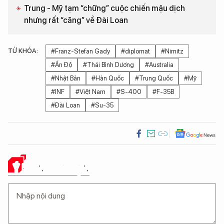
Trung - Mỹ tạm “chững” cuộc chiến mậu dịch
nhưng rất “căng” về Đài Loan
TỪ KHÓA:
#Franz-Stefan Gady
#diplomat
#Nimitz
#Ấn Độ
#Thái Bình Dương
#Australia
#Nhật Bản
#Hàn Quốc
#Trung Quốc
#Mỹ
#INF
#Việt Nam
#S-400
#F-35B
#Đài Loan
#Su-35
Ý KIẾN CỦA BẠN