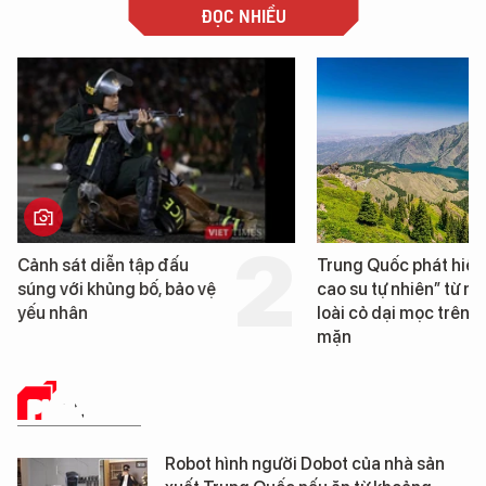
ĐỌC NHIỀU
Cảnh sát diễn tập đấu
Trung Quốc phát hiện
súng với khủng bố, bảo vệ
cao su tự nhiên” từ m
yếu nhân
loài cỏ dại mọc trên đ
mặn
PHÂN TÍCH
Robot hình người Dobot của nhà sản