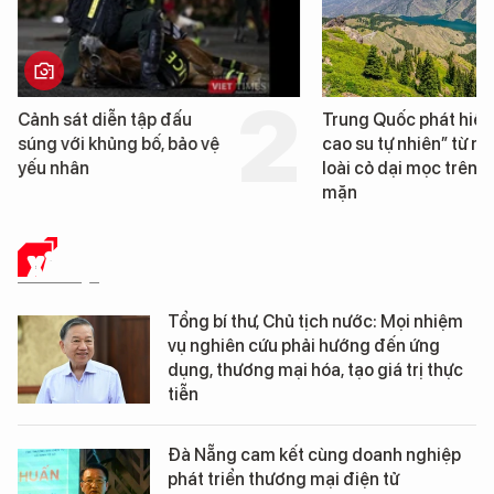
Trung Quốc phát hiện “mỏ
Loạt dự án bất động
cao su tự nhiên” từ một
Đà Nẵng sắp bị kiểm
loài cỏ dại mọc trên đất
mặn
XÃ HỘI
Tổng bí thư, Chủ tịch nước: Mọi nhiệm
vụ nghiên cứu phải hướng đến ứng
dụng, thương mại hóa, tạo giá trị thực
tiễn
Đà Nẵng cam kết cùng doanh nghiệp
phát triển thương mại điện tử