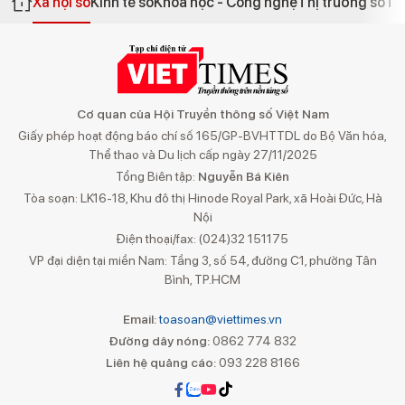
Xã hội số
Kinh tế số
Khoa học - Công nghệ
Thị trường số
Th
Cơ quan của Hội Truyền thông số Việt Nam
Giấy phép hoạt động báo chí số 165/GP-BVHTTDL do Bộ Văn hóa,
Thể thao và Du lịch cấp ngày 27/11/2025
Tổng Biên tập:
Nguyễn Bá Kiên
Tòa soạn: LK16-18, Khu đô thị Hinode Royal Park, xã Hoài Đức, Hà
Nội
Điện thoại/fax: (024)32 151175
VP đại diện tại miền Nam: Tầng 3, số 54, đường C1, phường Tân
Bình, TP.HCM
Email:
toasoan@viettimes.vn
Đường dây nóng:
0862 774 832
Liên hệ quảng cáo:
093 228 8166