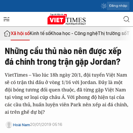
Đăng nhập
Xã hội số
Kinh tế số
Khoa học - Công nghệ
Thị trường số
Th
Những cầu thủ nào nên được xếp
đá chính trong trận gặp Jordan?
VietTimes – Vào lúc 18h ngày 20/1, đội tuyển Việt Nam
sẽ có trận thi đấu ở vòng 1/16 với Jordan. Đây là một
đội bóng tương đối quen thuộc, đã từng gặp Việt Nam
tại vòng sơ loại cúp châu Á. Với phong độ hiện tại của
các cầu thủ, huấn luyện viên Park nên xếp ai đá chính,
ai trên ghế dự bị?
20/01/2019 05:16
Hoài Nam