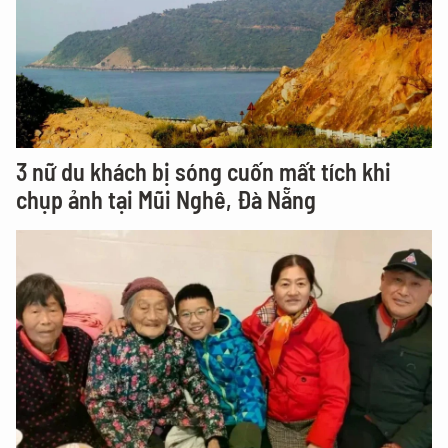
3 nữ du khách bị sóng cuốn mất tích khi
chụp ảnh tại Mũi Nghê, Đà Nẵng