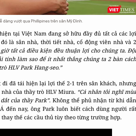
ễ dàng vượt qua Phillipines trên sân Mỹ Đình.
iện tại Việt Nam đang sở hữu đầy đủ tất cả các lợ
đó là sân nhà, thời tiết nhà, cổ động viên nhà và 
 giờ tất cả điều kiện đều thuận lợi cho chúng ta. Độ
ải tính làm sao để ít nhất thắng chúng ta 2 bàn các
 trò HLV Park Hang-seo.”
đi đã tái hiện lại lợi thế 2-1 trên sân khách, nhưn
n nhà của thầy trò HLV Miura.
“Cá nhân tôi nghĩ mù
 dắt của thầy Park”
. Không thể phủ nhận từ khi dẫ
 Á đến nay, ông Park luôn biết cách dùng người rấ
 thay thế các cầu thủ tùy theo từng trường hợp.