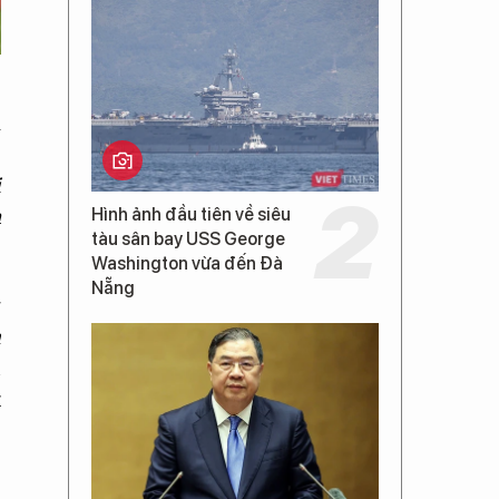
i
2
i
h
Hình ảnh đầu tiên về siêu
tàu sân bay USS George
Washington vừa đến Đà
Nẵng
g
a
n
t