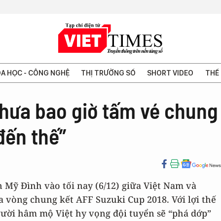
A HỌC - CÔNG NGHỆ
THỊ TRƯỜNG SỐ
SHORT VIDEO
THẾ 
Chưa bao giờ tấm vé chung
đến thế”
n Mỹ Đình vào tối nay (6/12) giữa Việt Nam và
ủa vòng chung kết AFF Suzuki Cup 2018. Với lợi thế
người hâm mộ Việt hy vọng đội tuyển sẽ “phá dớp”