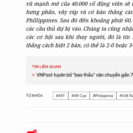
vũ mạnh mẽ của 40.000 cổ động viên sẽ tạ
hưng phấn, vây ráp và có bàn thắng càn
Phillippines. Sau đó đến khoảng phút 60, 
các cầu thủ dự bị vào. Chúng ta cũng nhận
các cơ hội sau khi thay người, đó là tí
thắng cách biệt 2 bàn, có thể là 2-0 hoặc 3-
TIN LIÊN QUAN
VNPost tuyên bố “bao thầu” vận chuyển gần 7
TỪ KHÓA:
#AFF
#Aff Cup
#Philippines
#Việt 