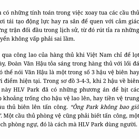
 có những tính toán trong việc xoay tua các cầu th
ơi tái tạo động lực hay ra sân để quen với cảm giá
 trận đối đầu trong lịch sử, từ đó rút tỉa ra nhữn
yển không vấp phải sai lầm.
qua công lao của hàng thủ khi Việt Nam chỉ để lọ
y, Đoàn Văn Hậu tỏa sáng trong hàng thủ với lối đ
ó thể nói Văn Hậu là một trong số 3 hậu vệ biên ha
 điểm hiện tại. Trong sơ đồ 3-4-3, khi 2 hậu về biê
úc này HLV Park đã có những phương án để bịt cá
ấp khoảng trống cho hậu vệ lao lên, hay tiền vệ trun
cầu thủ biên lên tấn công.
“Ông Park không bao gi
”.
Một cầu thủ phòng vệ cũng phải biết tấn công, mộ
cách phòng ngự, đó là cách mà HLV Park dùng người.