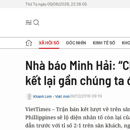
Thứ Tư, ngày 05/08/2026, 22:28:05
XÃ HỘI SỐ
GÓC NHÌN
KINH TẾ SỐ
KHO
Nhà báo Minh Hải: “
kết lại gần chúng ta 
06/12/2018 09:19
Khánh Linh - Việt Anh
VietTimes – Trận bán kết lượt về trên sâ
Phillippines sẽ lộ diện nhân tố còn lại c
dẫn trước với tỉ số 2-1 trên sân khách, 