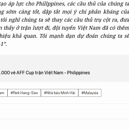
o áp lực cho Phillppines, các cầu thủ của chúng t
g sớm càng tốt, dập tắt mọi ý chí phản kháng củ
tôi nghĩ chúng ta sẽ thay các cầu thủ trụ cột ra, đư
 thấy ở trận lượt đi, đội tuyển Việt Nam đã có thê
n hiệu khả quan. Tôi mạnh dạn dự đoán chúng ta s
1”.
.000 vé AFF Cup trận Việt Nam - Philippines
Nam
#Park Hang-Seo
#Nhà báo Minh Hải
#Malaysia