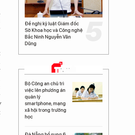
ủ
c
Đề nghị kỷ luật Giám đốc
g
Sở Khoa học và Công nghệ
Bắc Ninh Nguyễn Văn
Dũng
t
á
TIN MỚI
y
n
Bộ Công an chủ trì
c
việc lên phương án
g
quản lý
ờ
smartphone, mạng
xã hội trong trường
t
học
Đà Nẵng bổ sung 6