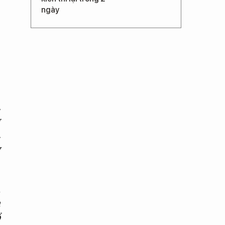
ngày
,
g
.
y
a
a
ổ