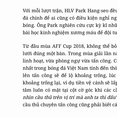
Với mỗi lượt trận, HLV Park Hang-seo đều
đá chính để ai cũng có điều kiện nghỉ ng
bóng. Ông Park nghiên cứu cực kỳ kĩ những
bài học kinh nghiệm xương máu để đội tu
Từ đầu mùa AFF Cup 2018, không thể bỏ 
lưới đúng một bàn. Trong mùa giải lần nà
linh hoạt, vừa phòng ngự vừa tấn công. C
nhất trong bóng đá Việt Nam tính đến thời
lên tấn công sẽ để lộ khoảng trống, l
khoảng trống lại, ví dụ tiền vệ cánh sẽ l
tâm luôn có mặt tại cột cờ góc khi các 
nhìn cầu thủ trên vị trí mà anh ta thi đấu
cầu thủ chuyên tấn công cũng phải biết 