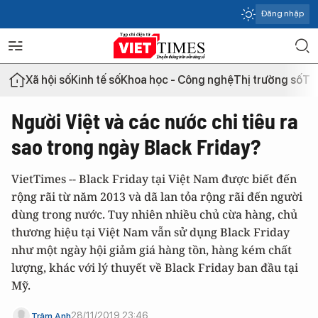
Đăng nhập
Xã hội số
Kinh tế số
Khoa học - Công nghệ
Thị trường số
Th
Người Việt và các nước chi tiêu ra
sao trong ngày Black Friday?
VietTimes -- Black Friday tại Việt Nam được biết đến
rộng rãi từ năm 2013 và dã lan tỏa rộng rãi đến người
dùng trong nước. Tuy nhiên nhiều chủ cừa hàng, chủ
thương hiệu tại Việt Nam vẫn sử dụng Black Friday
như một ngày hội giảm giá hàng tồn, hàng kém chất
lượng, khác với lý thuyết về Black Friday ban đầu tại
Mỹ.
28/11/2019 23:46
Trâm Anh