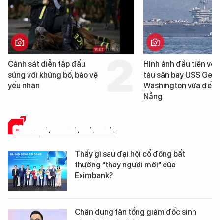
Hình ảnh đầu tiên về siêu
Cận cảnh chiến hạm 
tàu sân bay USS George
tống tàu sân bay USS
Washington vừa đến Đà
George Washington 
Nẵng
Đà Nẵng
CHUYỆN DOANH NHÂN
Thấy gì sau đại hội cổ đông bất
thường "thay người mới" của
Eximbank?
Chân dung tân tổng giám đốc sinh