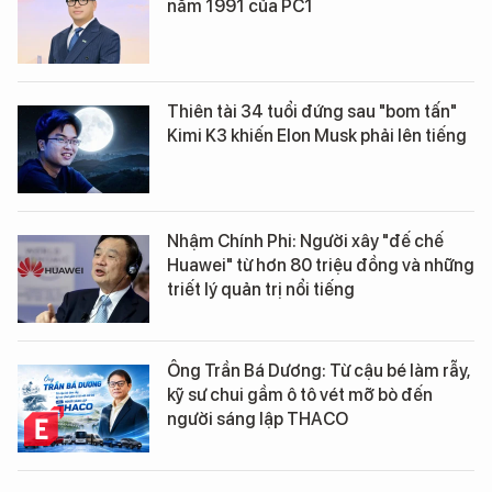
năm 1991 của PC1
Thiên tài 34 tuổi đứng sau "bom tấn"
Kimi K3 khiến Elon Musk phải lên tiếng
Nhậm Chính Phi: Người xây "đế chế
Huawei" từ hơn 80 triệu đồng và những
triết lý quản trị nổi tiếng
Ông Trần Bá Dương: Từ cậu bé làm rẫy,
kỹ sư chui gầm ô tô vét mỡ bò đến
người sáng lập THACO