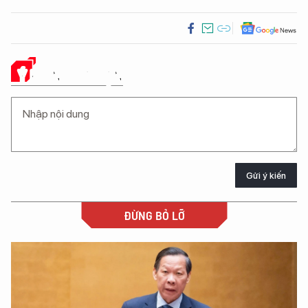
Ý KIẾN CỦA BẠN
Gửi ý kiến
ĐỪNG BỎ LỠ