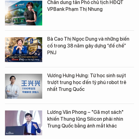
Chân dung tân Phó chủ tịch HĐQT
VPBank Phạm Thị Nhung
Bà Cao Thị Ngọc Dung và những biến
cố trong 38 năm gây dựng “đế chế”
PNJ
Vương Hưng Hưng: Từ học sinh suýt
trượt trung học đến tỷ phú robot trẻ
nhất Trung Quốc
Lương Văn Phong – "Gã mọt sách"
khiến Thung lũng Silicon phải nhìn
Trung Quốc bằng ánh mắt khác