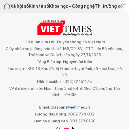
Xã hội số
Kinh tế số
Khoa học - Công nghệ
Thị trường số
Th
Cơ quan của Hội Truyền thông số Việt Nam
Giấy phép hoạt động báo chí số 165/GP-BVHTTDL do Bộ Văn hóa,
Thể thao và Du lịch cấp ngày 27/11/2025
Tổng Biên tập:
Nguyễn Bá Kiên
Tòa soạn: LK16-18, Khu đô thị Hinode Royal Park, xã Hoài Đức, Hà
Nội
Điện thoại/fax: (024)32 151175
VP đại diện tại miền Nam: Tầng 3, số 54, đường C1, phường Tân
Bình, TP.HCM
Email:
toasoan@viettimes.vn
Đường dây nóng:
0862 774 832
Liên hệ quảng cáo:
093 228 8166