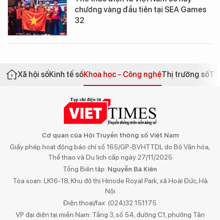
chương vàng đầu tiên tại SEA Games
32
Xã hội số
Kinh tế số
Khoa học - Công nghệ
Thị trường số
Th
Cơ quan của Hội Truyền thông số Việt Nam
Giấy phép hoạt động báo chí số 165/GP-BVHTTDL do Bộ Văn hóa,
Thể thao và Du lịch cấp ngày 27/11/2025
Tổng Biên tập:
Nguyễn Bá Kiên
Tòa soạn: LK16-18, Khu đô thị Hinode Royal Park, xã Hoài Đức, Hà
Nội
Điện thoại/fax: (024)32 151175
VP đại diện tại miền Nam: Tầng 3, số 54, đường C1, phường Tân