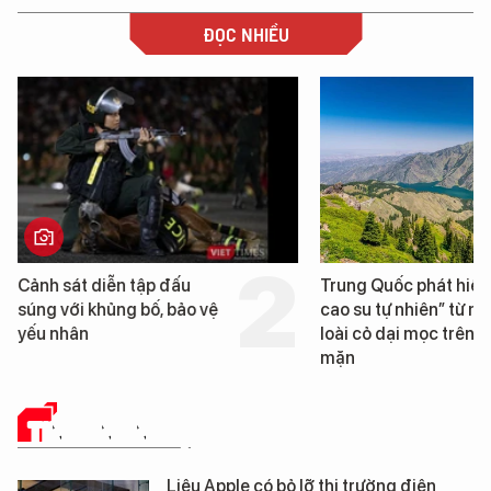
ĐỌC NHIỀU
Cảnh sát diễn tập đấu
Trung Quốc phát hiện
súng với khủng bố, bảo vệ
cao su tự nhiên” từ m
yếu nhân
loài cỏ dại mọc trên đ
mặn
TIN CÔNG NGHỆ
Liệu Apple có bỏ lỡ thị trường điện