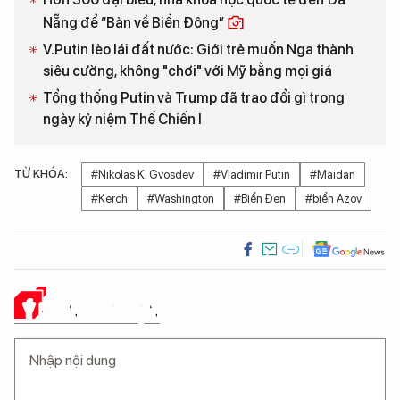
Nẵng để “Bàn về Biển Đông”
V.Putin lèo lái đất nước: Giới trẻ muốn Nga thành
siêu cường, không "chơi" với Mỹ bằng mọi giá
Tổng thống Putin và Trump đã trao đổi gì trong
ngày kỷ niệm Thế Chiến I
TỪ KHÓA:
#Nikolas K. Gvosdev
#Vladimir Putin
#Maidan
#Kerch
#Washington
#Biển Đen
#biển Azov
Ý KIẾN CỦA BẠN