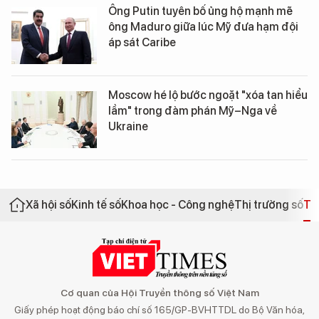
Ông Putin tuyên bố ủng hộ mạnh mẽ
ông Maduro giữa lúc Mỹ đưa hạm đội
áp sát Caribe
Moscow hé lộ bước ngoặt "xóa tan hiểu
lầm" trong đàm phán Mỹ–Nga về
Ukraine
Xã hội số
Kinh tế số
Khoa học - Công nghệ
Thị trường số
Th
Cơ quan của Hội Truyền thông số Việt Nam
Giấy phép hoạt động báo chí số 165/GP-BVHTTDL do Bộ Văn hóa,