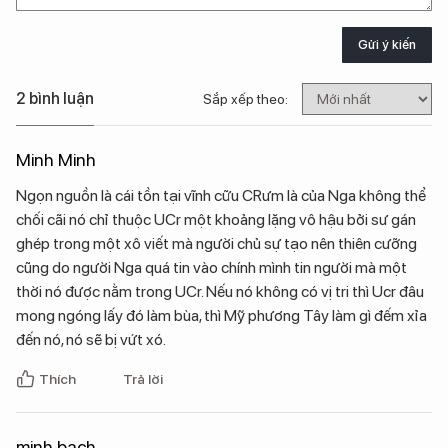
Gửi ý kiến
2 bình luận
Sắp xếp theo:
Minh Minh
Ngọn nguồn là cái tồn tại vĩnh cữu CRưm là của Nga không thể
chối cãi nó chỉ thuộc UCr một khoảng lặng vô hậu bởi sư gán
ghép trong một xô viết mà người chủ sự tạo nên thiên cưỡng
cũng do người Nga quá tin vào chính mình tin người mà một
thời nó được nằm trong UCr. Nếu nó không có vị tri thì Ucr đâu
mong ngóng lấy đó làm bùa, thì Mỹ phương Tây làm gì đếm xỉa
đến nó, nó sẽ bị vứt xó.
Thích
Trả lời
minh bach