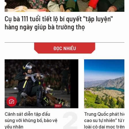
Cụ bà 111 tuổi tiết lộ bí quyết "tập luyện"
hàng ngày giúp bà trường thọ
ĐỌC NHIỀU
Trung Quốc phát hiện “mỏ
Loạt dự án bất động 
cao su tự nhiên” từ một
Đà Nẵng sắp bị kiểm t
loài cỏ dại mọc trên đất