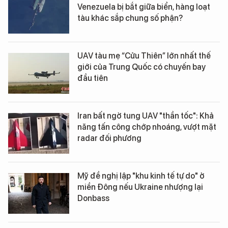
Venezuela bị bắt giữa biển, hàng loạt
tàu khác sắp chung số phận?
UAV tàu mẹ “Cửu Thiên” lớn nhất thế
giới của Trung Quốc có chuyến bay
đầu tiên
Iran bất ngờ tung UAV "thần tốc": Khả
năng tấn công chớp nhoáng, vượt mặt
radar đối phương
Mỹ đề nghị lập "khu kinh tế tự do" ở
miền Đông nếu Ukraine nhượng lại
Donbass