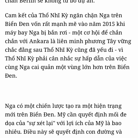
chắn Berlin sẽ không từ bỏ dự án.
Cam kết của Thổ Nhĩ Kỳ ngăn chặn Nga trên
Biển Đen vốn rất mạnh mẽ vào năm 2015 khi
máy bay Nga bị bắn rơi - một cơ hội để chắn
chắn với Ankara là liên minh phương Tây vững
chắc đằng sau Thổ Nhĩ Kỳ cũng đã yếu đi - vì
Thổ Nhĩ Kỳ phải cân nhắc sự hấp dẫn của việc
cùng Nga cai quản một vùng lớn hơn trên Biển
Đen.
Nga có một chiến lược tạo ra một hiện trạng
mới trên Biển Đen. Mỹ cần quyết định mối đe
dọa của "sự xét lại" với lợi ích của Mỹ là bao
nhiêu. Điều này sẽ quyết định con đường và