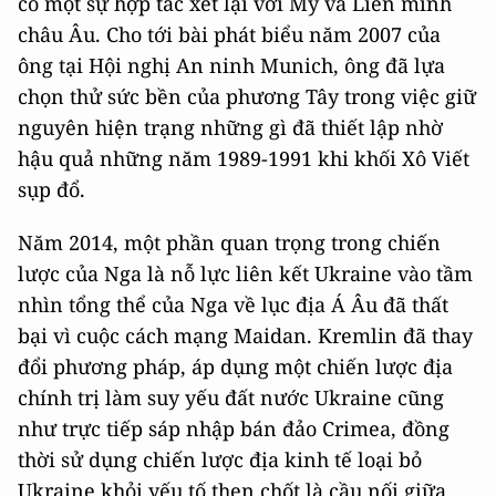
có một sự hợp tác xét lại với Mỹ và Liên minh
châu Âu. Cho tới bài phát biểu năm 2007 của
ông tại Hội nghị An ninh Munich, ông đã lựa
chọn thử sức bền của phương Tây trong việc giữ
nguyên hiện trạng những gì đã thiết lập nhờ
hậu quả những năm 1989-1991 khi khối Xô Viết
sụp đổ.
Năm 2014, một phần quan trọng trong chiến
lược của Nga là nỗ lực liên kết Ukraine vào tầm
nhìn tổng thể của Nga về lục địa Á Âu đã thất
bại vì cuộc cách mạng Maidan. Kremlin đã thay
đổi phương pháp, áp dụng một chiến lược địa
chính trị làm suy yếu đất nước Ukraine cũng
như trực tiếp sáp nhập bán đảo Crimea, đồng
thời sử dụng chiến lược địa kinh tế loại bỏ
Ukraine khỏi yếu tố then chốt là cầu nối giữa