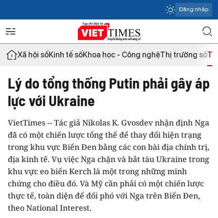
Đăng nhập
Xã hội số
Kinh tế số
Khoa học - Công nghệ
Thị trường số
Th
Lý do tổng thống Putin phải gây áp
lực với Ukraine
VietTimes -- Tác giả Nikolas K. Gvosdev nhận định Nga
đã có một chiến lược tổng thể để thay đổi hiện trạng
trong khu vực Biển Đen bằng các con bài địa chính trị,
địa kinh tế. Vụ việc Nga chặn và bắt tàu Ukraine trong
khu vực eo biển Kerch là một trong những minh
chứng cho điều đó. Và Mỹ cần phải có một chiến lược
thực tế, toàn diện để đối phó với Nga trên Biển Đen,
theo National Interest.