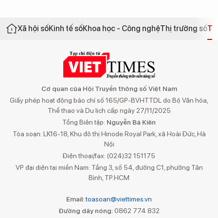
Xã hội số
Kinh tế số
Khoa học - Công nghệ
Thị trường số
Th
Cơ quan của Hội Truyền thông số Việt Nam
Giấy phép hoạt động báo chí số 165/GP-BVHTTDL do Bộ Văn hóa,
Thể thao và Du lịch cấp ngày 27/11/2025
Tổng Biên tập:
Nguyễn Bá Kiên
Tòa soạn: LK16-18, Khu đô thị Hinode Royal Park, xã Hoài Đức, Hà
Nội
Điện thoại/fax: (024)32 151175
VP đại diện tại miền Nam: Tầng 3, số 54, đường C1, phường Tân
Bình, TP.HCM
Email:
toasoan@viettimes.vn
Đường dây nóng:
0862 774 832