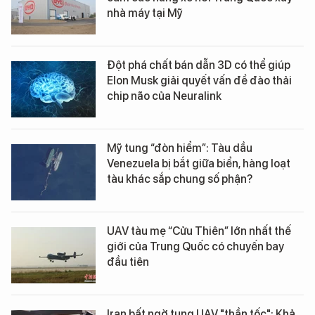
nhà máy tại Mỹ
Đột phá chất bán dẫn 3D có thể giúp
Elon Musk giải quyết vấn đề đào thải
chip não của Neuralink
Mỹ tung “đòn hiểm”: Tàu dầu
Venezuela bị bắt giữa biển, hàng loạt
tàu khác sắp chung số phận?
UAV tàu mẹ “Cửu Thiên” lớn nhất thế
giới của Trung Quốc có chuyến bay
đầu tiên
Iran bất ngờ tung UAV "thần tốc": Khả