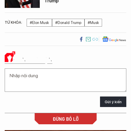
Trump
TỪ KHÓA:
#Elon Musk
#Donald Trump
#Musk
Ý KIẾN CỦA BẠN
Gửi ý kiến
ĐỪNG BỎ LỠ