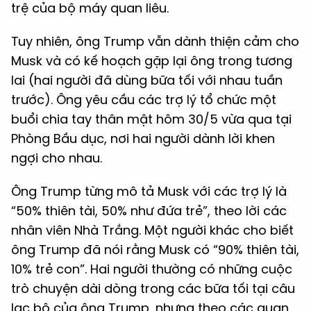
trệ của bộ máy quan liêu.
Tuy nhiên, ông Trump vẫn dành thiện cảm cho
Musk và có kế hoạch gặp lại ông trong tương
lai (hai người đã dùng bữa tối với nhau tuần
trước). Ông yêu cầu các trợ lý tổ chức một
buổi chia tay thân mật hôm 30/5 vừa qua tại
Phòng Bầu dục, nơi hai người dành lời khen
ngợi cho nhau.
Ông Trump từng mô tả Musk với các trợ lý là
“50% thiên tài, 50% như đứa trẻ”, theo lời các
nhân viên Nhà Trắng. Một người khác cho biết
ông Trump đã nói rằng Musk có “90% thiên tài,
10% trẻ con”. Hai người thường có những cuộc
trò chuyện dài dòng trong các bữa tối tại câu
lạc bộ của ông Trump, nhưng theo các quan