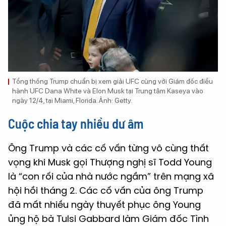
Tổng thống Trump chuẩn bị xem giải UFC cùng với Giám đốc điều
hành UFC Dana White và Elon Musk tại Trung tâm Kaseya vào
ngày 12/4, tại Miami, Florida. Ảnh: Getty.
Cuộc chia tay nhiều dư âm
Ông Trump và các cố vấn từng vô cùng thất
vọng khi Musk gọi Thượng nghị sĩ Todd Young
là “con rối của nhà nước ngầm” trên mạng xã
hội hồi tháng 2. Các cố vấn của ông Trump
đã mất nhiều ngày thuyết phục ông Young
ủng hộ bà Tulsi Gabbard làm Giám đốc Tình