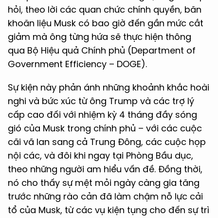
hỏi, theo lời các quan chức chính quyền, băn
khoăn liệu Musk có bao giờ đến gần mức cắt
giảm mà ông từng hứa sẽ thực hiện thông
qua Bộ Hiệu quả Chính phủ (Department of
Government Efficiency – DOGE).
Sự kiện này phản ánh những khoảnh khắc hoài
nghi và bức xúc từ ông Trump và các trợ lý
cấp cao đối với nhiệm kỳ 4 tháng đầy sóng
gió của Musk trong chính phủ – với các cuộc
cãi vã lan sang cả Trung Đông, các cuộc họp
nội các, và đôi khi ngay tại Phòng Bầu dục,
theo những người am hiểu vấn đề. Đồng thời,
nó cho thấy sự mệt mỏi ngày càng gia tăng
trước những rào cản đã làm chậm nỗ lực cải
tổ của Musk, từ các vụ kiện tụng cho đến sự trì