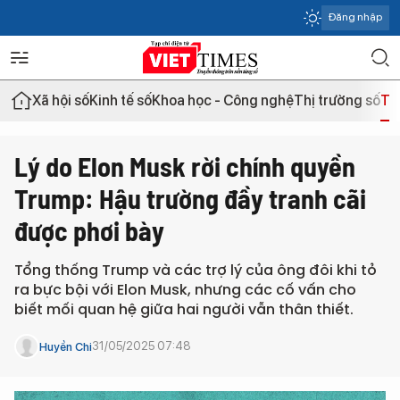
Đăng nhập
Xã hội số
Kinh tế số
Khoa học - Công nghệ
Thị trường số
Th
Lý do Elon Musk rời chính quyền
Trump: Hậu trường đầy tranh cãi
được phơi bày
Tổng thống Trump và các trợ lý của ông đôi khi tỏ
ra bực bội với Elon Musk, nhưng các cố vấn cho
biết mối quan hệ giữa hai người vẫn thân thiết.
31/05/2025 07:48
Huyền Chi