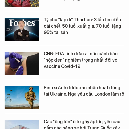
Tỷ phú "lập dị" Thái Lan: 3 lần tìm đến
cái chết, 50 tuổi xuất gia, 70 tuổi tặng
95% tài sản
CNN: FDA tính đưa ra mức cảnh báo
"hộp đen" nghiêm trọng nhất đối với
vaccine Covid-19
Binh sĩ Anh được xác nhận hoạt động
tại Ukraine, Nga yêu cầu London làm rõ
Các "ông lớn" ô tô gây áp lực, yêu cầu
cấm các hãng xe hơi Trung Quốc xây