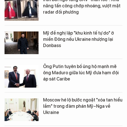
năng tấn công chớp nhoáng, vượt mặt
radar đối phương
Mỹ đề nghị lập "khu kinh tế tự do" ở
miền Đông nếu Ukraine nhượng lại
Donbass
Ông Putin tuyên bố ủng hộ mạnh mẽ
ông Maduro giữa lúc Mỹ đưa hạm đội
áp sát Caribe
Moscow hé lộ bước ngoặt "xóa tan hiểu
lầm" trong đàm phán Mỹ–Nga về
Ukraine