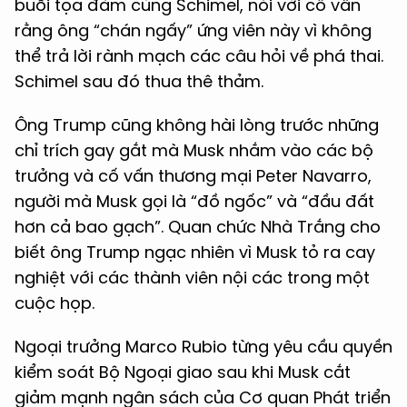
buổi tọa đàm cùng Schimel, nói với cố vấn
rằng ông “chán ngấy” ứng viên này vì không
thể trả lời rành mạch các câu hỏi về phá thai.
Schimel sau đó thua thê thảm.
Ông Trump cũng không hài lòng trước những
chỉ trích gay gắt mà Musk nhắm vào các bộ
trưởng và cố vấn thương mại Peter Navarro,
người mà Musk gọi là “đồ ngốc” và “đầu đất
hơn cả bao gạch”. Quan chức Nhà Trắng cho
biết ông Trump ngạc nhiên vì Musk tỏ ra cay
nghiệt với các thành viên nội các trong một
cuộc họp.
Ngoại trưởng Marco Rubio từng yêu cầu quyền
kiểm soát Bộ Ngoại giao sau khi Musk cắt
giảm mạnh ngân sách của Cơ quan Phát triển