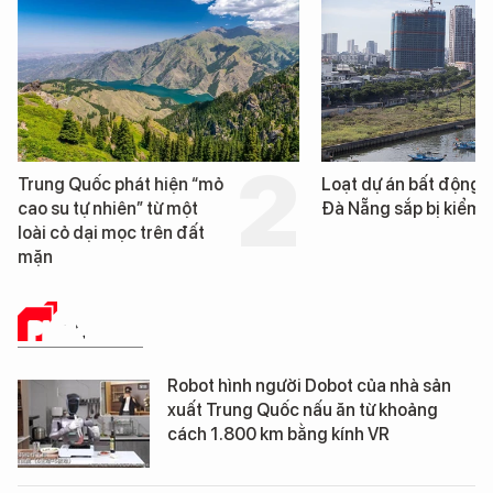
Loạt dự án bất động sản ở
Nga xây dựng hơn 1.
Đà Nẵng sắp bị kiểm tra
km "hành lang chống
UAV" bảo vệ tuyến hậ
cần trên chiến trường
PHÂN TÍCH
Robot hình người Dobot của nhà sản
xuất Trung Quốc nấu ăn từ khoảng
cách 1.800 km bằng kính VR