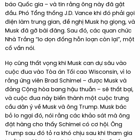
báo Quốc gia – và tin rằng ông này đã gật
đầu. Phó Tổng thống J.D. Vance khi đó phải gọi
điện làm trung gian, đề nghị Musk hạ giọng, và
Musk đã gỡ bài đăng. Sau đó, các quan chức
Nhà Trắng “lo dọn đống hỗn loạn còn lại”, một
cố vấn nói.
Họ cũng thất vọng khi Musk can dự sâu vào
cuộc đua vào Tòa án Tối cao Wisconsin, vì lo
rằng ứng viên Brad Schimel – được Musk và
đảng Cộng hòa bang hậu thuẫn – sẽ thất bại,
và cuộc đua này biến thành một cuộc trưng
cầu dân ý về Musk và ông Trump. Musk bác
bỏ lo ngại đó, nói rằng các khảo sát mà ông
đặt hàng cho thấy Schimel có cơ hội. Ông
Trump sau đó tỏ ra khó chịu sau khi tham gia