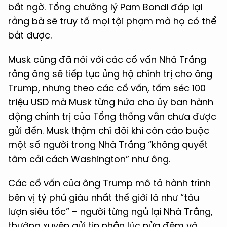
bất ngờ. Tổng chưởng lý Pam Bondi đáp lại
rằng bà sẽ truy tố mọi tội phạm mà họ có thể
bắt được.
Musk cũng đã nói với các cố vấn Nhà Trắng
rằng ông sẽ tiếp tục ủng hộ chính trị cho ông
Trump, nhưng theo các cố vấn, tấm séc 100
triệu USD mà Musk từng hứa cho ủy ban hành
động chính trị của Tổng thống vẫn chưa được
gửi đến. Musk thậm chí đôi khi còn cáo buộc
một số người trong Nhà Trắng “không quyết
tâm cải cách Washington” như ông.
Các cố vấn của ông Trump mô tả hành trình
bên vị tỷ phú giàu nhất thế giới là như “tàu
lượn siêu tốc” – người từng ngủ lại Nhà Trắng,
thường xuyên gửi tin nhắn lúc nửa đêm và