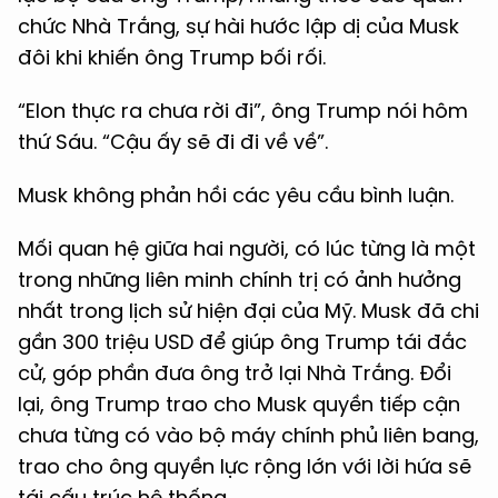
chức Nhà Trắng, sự hài hước lập dị của Musk
đôi khi khiến ông Trump bối rối.
“Elon thực ra chưa rời đi”, ông Trump nói hôm
thứ Sáu. “Cậu ấy sẽ đi đi về về”.
Musk không phản hồi các yêu cầu bình luận.
Mối quan hệ giữa hai người, có lúc từng là một
trong những liên minh chính trị có ảnh hưởng
nhất trong lịch sử hiện đại của Mỹ. Musk đã chi
gần 300 triệu USD để giúp ông Trump tái đắc
cử, góp phần đưa ông trở lại Nhà Trắng. Đổi
lại, ông Trump trao cho Musk quyền tiếp cận
chưa từng có vào bộ máy chính phủ liên bang,
trao cho ông quyền lực rộng lớn với lời hứa sẽ
tái cấu trúc hệ thống.