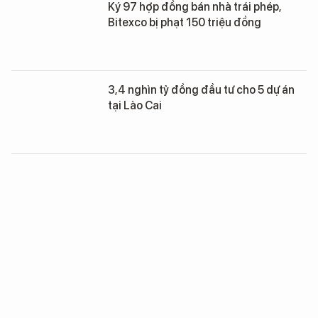
Ký 97 hợp đồng bán nhà trái phép,
Bitexco bị phạt 150 triệu đồng
3,4 nghìn tỷ đồng đầu tư cho 5 dự án
tại Lào Cai
Sẽ thanh tra Bộ Giáo dục và đào tạo
trong vòng 70 ngày
Vẻ đẹp đời thường của thiếu nữ dân
tộc vùng cao