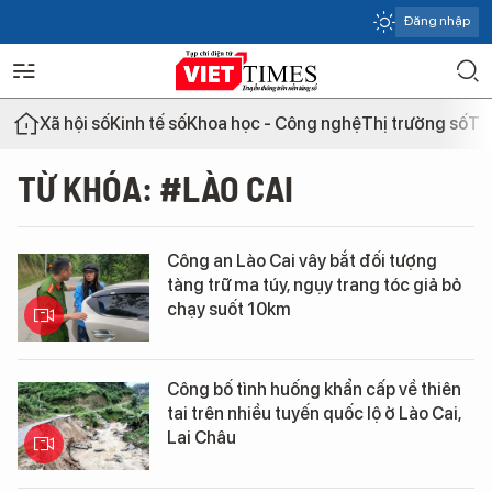
Đăng nhập
Xã hội số
Kinh tế số
Khoa học - Công nghệ
Thị trường số
Th
TỪ KHÓA: #LÀO CAI
Công an Lào Cai vây bắt đối tượng
tàng trữ ma túy, ngụy trang tóc giả bỏ
chạy suốt 10km
Công bố tình huống khẩn cấp về thiên
tai trên nhiều tuyến quốc lộ ở Lào Cai,
Lai Châu