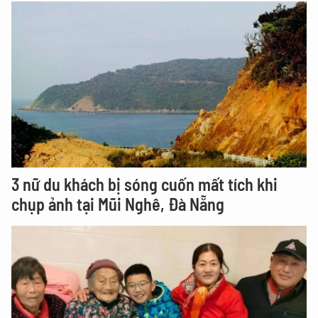
3 nữ du khách bị sóng cuốn mất tích khi
chụp ảnh tại Mũi Nghê, Đà Nẵng