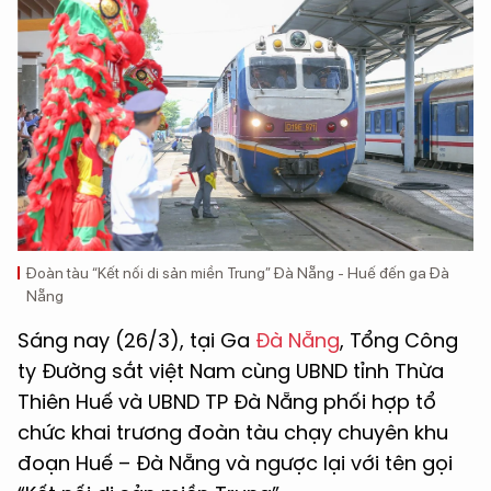
Đoàn tàu “Kết nối di sản miền Trung” Đà Nẵng - Huế đến ga Đà
Nẵng
Sáng nay (26/3), tại Ga
Đà Nẵng
, Tổng Công
ty Đường sắt việt Nam cùng UBND tỉnh Thừa
Thiên Huế và UBND TP Đà Nẵng phối hợp tổ
chức khai trương đoàn tàu chạy chuyên khu
đoạn Huế – Đà Nẵng và ngược lại với tên gọi