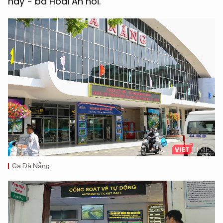
này"- bà Hoài An nói.
Ga Đà Nẵng