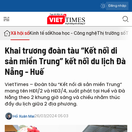
Đăng nhập
Xã hội số
Kinh tế số
Khoa học - Công nghệ
Thị trường số
Th
Khai trương đoàn tàu “Kết nối di
sản miền Trung” kết nối du lịch Đà
Nẵng - Huế
VietTimes – Đoàn tàu “Kết nối di sản miền Trung”
mang tên HĐ1/2 và HĐ3/4, xuất phát tại Huế và Đà
Nẵng theo 2 khung giờ sáng và chiều nhằm thúc
đẩy du lịch giữa 2 địa phương.
26/03/2024 05:03
Hồ Xuân Mai