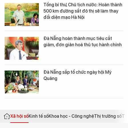
Tổng bí thư, Chủ tịch nước: Hoàn thành
500 km đường sắt đô thị sẽ làm thay
đổi diện mạo Hà Nội
Đà Nẵng hoàn thành mục tiêu cắt
giảm, đơn giản hoá thủ tục hành chính
Đà Nẵng sắp tổ chức ngày hội Mỳ
Quảng
Xã hội số
Kinh tế số
Khoa học - Công nghệ
Thị trường số
Th