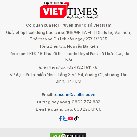
Cơ quan của Hội Truyền thông số Việt Nam
Giấy phép hoạt động báo chí số 165/GP-BVHTTDL do Bộ Văn hóa,
Thể thao và Du lịch cấp ngày 27/11/2025
Tổng Biên tập:
Nguyễn Bá Kiên
Tòa soạn: LK16-18, Khu đô thị Hinode Royal Park, xã Hoài Đức, Hà
Nội
Điện thoại/fax: (024)32 151175
VP đại diện tại miền Nam: Tầng 3, số 54, đường C1, phường Tân
Bình, TP.HCM
Email:
toasoan@viettimes.vn
Đường dây nóng:
0862 774 832
Liên hệ quảng cáo:
093 228 8166