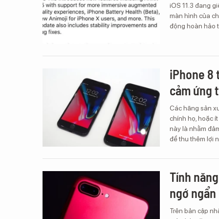
iOS 11.3 đang gi
màn hình của ch
động hoàn hảo tr
iPhone 8 
cảm ứng t
Các hãng sản xu
chính họ, hoặc í
này là nhằm đảm
để thu thêm lợi 
Tính năng 
ngớ ngẩn
Trên bản cập nhậ