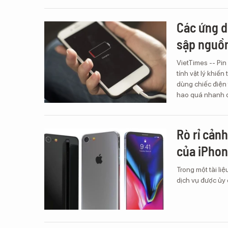
Các ứng d
sập nguồ
VietTimes -- Pin
tính vật lý khiế
dùng chiếc điện 
hao quá nhanh d
Rò rỉ cản
của iPho
Trong một tài li
dịch vụ được ủy 