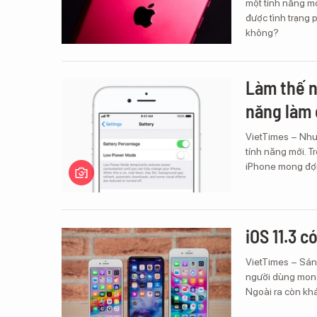
một tính năng mớ
được tình trạng 
không?
Làm thế n
năng làm 
VietTimes – Như
tính năng mới. T
iPhone mong đợi
iOS 11.3 c
VietTimes – Sáng
người dùng mong 
Ngoài ra còn khá