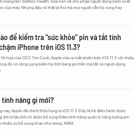
i mang tên 'Battery Health', hứa hẹn sẽ cho phép người dùng kiểm soát
pin của máy. Nhưng đây có thật là thứ mà mọi người vẫn kỳ vọng hay
ào để kiểm tra "sức khỏe" pin và tắt tính
chậm iPhone trên iOS 11.3?
 lời hứa của CEO Tim Cook, Apple vừa ra mắt phiên bản iOS 11.3 với nhiề
rong đó có công cụng kiểm tra tình trạng pin trên mà tất cả người dùng
.
ó tính năng gì mới?
 nay, Apple đã chính thức tung ra iOS 11.3. Đây là hệ điều hành được
đợi từ lâu bởi nó được bổ sung thêm tính năng quản lý năng lượng pin.
 nhiều sự bổ sung khác như emoji, ARKit.