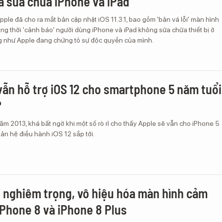
a sửa chữa iPhone và iPad'
ple đã cho ra mắt bản cập nhật iOS 11.3.1, bao gồm 'bản vá lỗi' màn hình
ng thời 'cảnh báo' người dùng iPhone và iPad không sữa chữa thiết bị ở
g như Apple đang chứng tỏ sự độc quyền của mình.
vẫn hỗ trợ iOS 12 cho smartphone 5 năm tuổi
?
ăm 2013, khá bất ngờ khi một số rò rỉ cho thấy Apple sẽ vẫn cho iPhone 5
ản hệ điều hành iOS 12 sắp tới.
lỗi nghiêm trọng, vô hiệu hóa màn hình cảm
iPhone 8 và iPhone 8 Plus