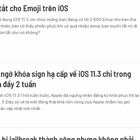
tắt cho Emoji trên iOS
 dụng iOS 11.3, xin chúc mừng, bạn đang có tới 2.600 Emoji cho bạn tha
nhiên, bạn có thấy phiền phức khi có quá nhiều emoji, bạn muốn tắt nó đi
ím tắt cho nó không?
ngờ khóa sign hạ cấp về iOS 11.3 chỉ trong
 đầy 2 tuần
h iOS 11.3.1 hồi tuần trước, Apple đã ngừng nhận đăng ký khôi phục trở lại
.3. Đây có vẻ là một động thái khá nôn nóng của Apple nhằm níu giữ
ản cập nhật mới nhất.
đã bị jailbreak thành công nhưng không phải