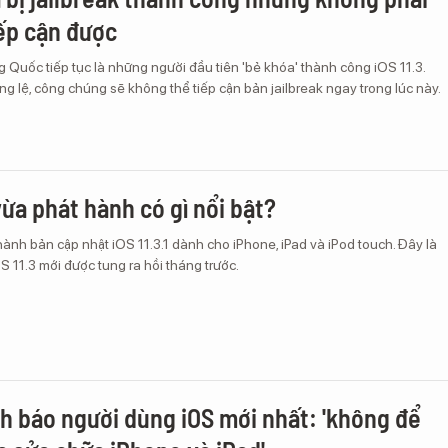
iếp cận được
g Quốc tiếp tục là những người đầu tiên 'bẻ khóa' thành công iOS 11.3.
 lệ, công chúng sẽ không thể tiếp cận bản jailbreak ngay trong lúc này.
 vừa phát hành có gì nổi bật?
ành bản cập nhật iOS 11.3.1 dành cho iPhone, iPad và iPod touch. Đây là
OS 11.3 mới được tung ra hồi tháng trước.
h báo người dùng iOS mới nhất: 'không để