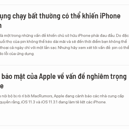
ụng chạy bất thường có thể khiến iPhone
n
 là một trong những vấn đề khiến chủ sở hữu iPhone phải đau đầu. Do đặc
n tuổi thọ của pin không thể kéo dài mãi và sẽ đến thời điểm bạn không thể
thoại cả ngày chỉ với một lần sạc. Nhưng hãy xem xét tới vấn đề: pin có th
o lỗi của ứng dụng.
h báo mật của Apple về vấn đề nghiêm trọng
ne
ệu nội bộ bị rò rỉ bởi MacRumors, Apple đang cảnh báo các nhà cung cấp
quyền rằng, iOS 11.3 và iOS 11.3.1 đang làm tê liệt các iPhone.