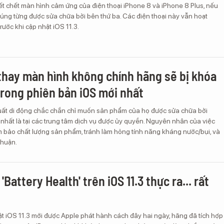
ết chết màn hình cảm ứng của điện thoại iPhone 8 và iPhone 8 Plus, nếu
úng từng được sửa chữa bởi bên thứ ba. Các điện thoại này vẫn hoạt
ước khi cập nhật iOS 11.3.
thay màn hình không chính hãng sẽ bị khóa
rong phiên bản iOS mới nhất
ất di động chắc chắn chỉ muốn sản phẩm của họ được sửa chữa bởi
t nhất là tại các trung tâm dịch vụ được ủy quyền. Nguyên nhân của việc
 bảo chất lượng sản phẩm, tránh làm hỏng tính năng kháng nước/bụi, và
nhuận.
'Battery Health' trên iOS 11.3 thực ra... rất
t iOS 11.3 mới được Apple phát hành cách đây hai ngày, hãng đã tích hợp