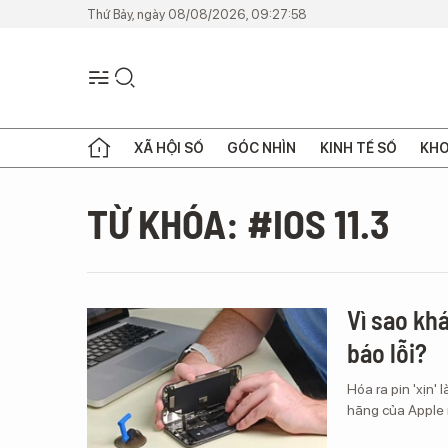
Thứ Bảy, ngày 08/08/2026, 09:27:58
XÃ HỘI SỐ
GÓC NHÌN
KINH TẾ SỐ
KHO
TỪ KHÓA: #IOS 11.3
Vì sao kh
báo lỗi?
Hóa ra pin 'xịn'
hãng của Apple 