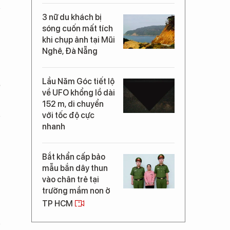
3 nữ du khách bị
sóng cuốn mất tích
khi chụp ảnh tại Mũi
Nghê, Đà Nẵng
Lầu Năm Góc tiết lộ
ể
về UFO khổng lồ dài
152 m, di chuyển
với tốc độ cực
nhanh
Bắt khẩn cấp bảo
mẫu bắn dây thun
vào chân trẻ tại
trường mầm non ở
TP HCM