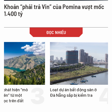
Khoản “phải trả Vin” của Pomina vượt mốc
1.400 tỷ
ĐỌC NHIỀU
Loạt dự án bất động sản ở
Nga xây dựng hơn 1.
Đà Nẵng sắp bị kiểm tra
km "hành lang chống
UAV" bảo vệ tuyến hậ
cần trên chiến trường