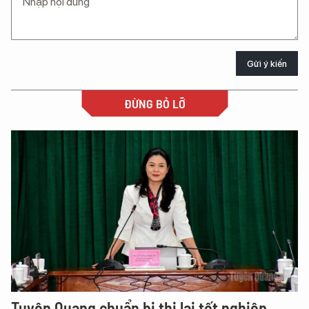
Gửi ý kiến
ĐỪNG BỎ LỠ
Tuyên Quang chuẩn bị thi lại tốt nghiệp