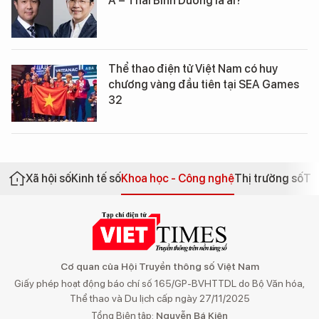
Á – Thái Bình Dương là ai?
Thể thao điện tử Việt Nam có huy
chương vàng đầu tiên tại SEA Games
32
Xã hội số
Kinh tế số
Khoa học - Công nghệ
Thị trường số
Th
Cơ quan của Hội Truyền thông số Việt Nam
Giấy phép hoạt động báo chí số 165/GP-BVHTTDL do Bộ Văn hóa,
Thể thao và Du lịch cấp ngày 27/11/2025
Tổng Biên tập:
Nguyễn Bá Kiên