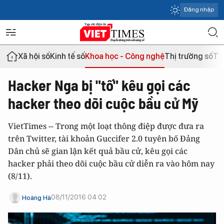
Đăng nhập
Xã hội số
Kinh tế số
Khoa học - Công nghệ
Thị trường số
Th
Hacker Nga bị "tố" kêu gọi các
hacker theo dõi cuộc bầu cử Mỹ
VietTimes -- Trong một loạt thông điệp được đưa ra
trên Twitter, tài khoản Guccifer 2.0 tuyên bố Đảng
Dân chủ sẽ gian lận kết quả bầu cử, kêu gọi các
hacker phải theo dõi cuộc bầu cử diễn ra vào hôm nay
(8/11).
08/11/2016 04:02
Hoàng Hà