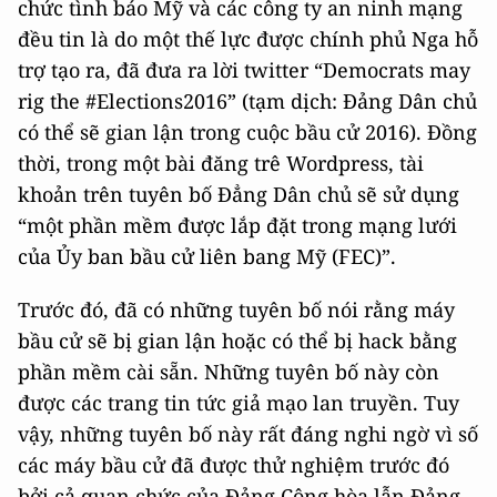
chức tình báo Mỹ và các công ty an ninh mạng
đều tin là do một thế lực được chính phủ Nga hỗ
trợ tạo ra, đã đưa ra lời twitter “Democrats may
rig the #Elections2016” (tạm dịch: Đảng Dân chủ
có thể sẽ gian lận trong cuộc bầu cử 2016). Đồng
thời, trong một bài đăng trê Wordpress, tài
khoản trên tuyên bố Đẳng Dân chủ sẽ sử dụng
“một phần mềm được lắp đặt trong mạng lưới
của Ủy ban bầu cử liên bang Mỹ (FEC)”.
Trước đó, đã có những tuyên bố nói rằng máy
bầu cử sẽ bị gian lận hoặc có thể bị hack bằng
phần mềm cài sẵn. Những tuyên bố này còn
được các trang tin tức giả mạo lan truyền. Tuy
vậy, những tuyên bố này rất đáng nghi ngờ vì số
các máy bầu cử đã được thử nghiệm trước đó
bởi cả quan chức của Đảng Cộng hòa lẫn Đảng