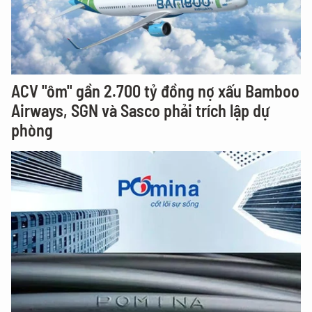
ACV "ôm" gần 2.700 tỷ đồng nợ xấu Bamboo
Airways, SGN và Sasco phải trích lập dự
phòng