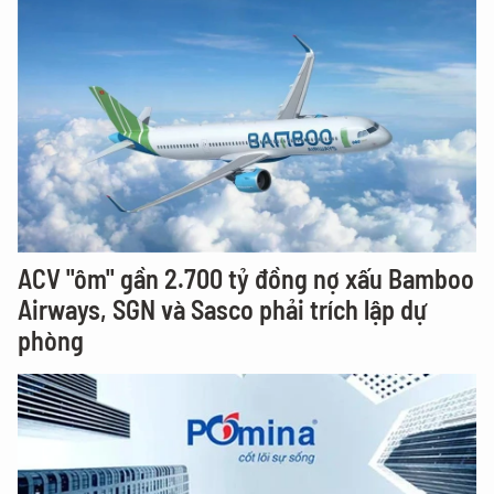
ACV "ôm" gần 2.700 tỷ đồng nợ xấu Bamboo
Airways, SGN và Sasco phải trích lập dự
phòng