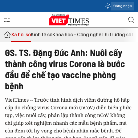
Đăng nhập
Xã hội số
Kinh tế số
Khoa học - Công nghệ
Thị trường số
Th
GS. TS. Đặng Đức Anh: Nuôi cấy
thành công virus Corona là bước
đầu để chế tạo vaccine phòng
bệnh
VietTimes -- Trước tình hình dịch viêm đường hô hấp
cấp do chủng virus Corona mới (nCoV) diễn biến phức
tạp, việc nuôi cấy, phân lập thành công nCoV không
chỉ giúp xét nghiệm nhanh các mẫu bệnh phẩm, mà
còn đem tới hy vọng cho bệnh nhân mắc bệnh. Để