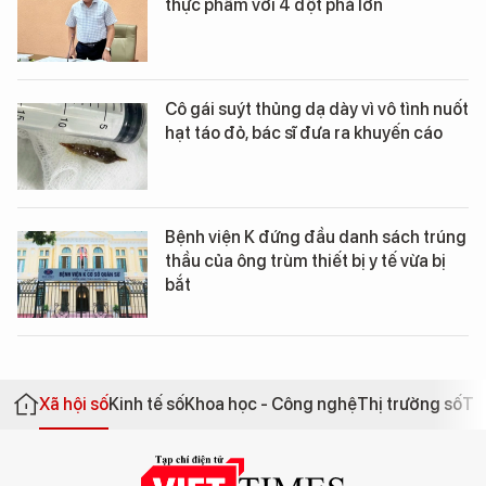
thực phẩm với 4 đột phá lớn
Cô gái suýt thủng dạ dày vì vô tình nuốt
hạt táo đỏ, bác sĩ đưa ra khuyến cáo
Bệnh viện K đứng đầu danh sách trúng
thầu của ông trùm thiết bị y tế vừa bị
bắt
Xã hội số
Kinh tế số
Khoa học - Công nghệ
Thị trường số
Th