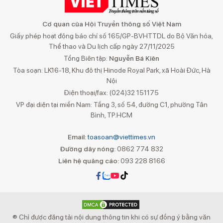
Cơ quan của Hội Truyền thông số Việt Nam
Giấy phép hoạt động báo chí số 165/GP-BVHTTDL do Bộ Văn hóa,
Thể thao và Du lịch cấp ngày 27/11/2025
Tổng Biên tập:
Nguyễn Bá Kiên
Tòa soạn: LK16-18, Khu đô thị Hinode Royal Park, xã Hoài Đức, Hà
Nội
Điện thoại/fax: (024)32 151175
VP đại diện tại miền Nam: Tầng 3, số 54, đường C1, phường Tân
Bình, TP.HCM
Email:
toasoan@viettimes.vn
Đường dây nóng:
0862 774 832
Liên hệ quảng cáo:
093 228 8166
® Chỉ được đăng tải nội dung thông tin khi có sự đồng ý bằng văn