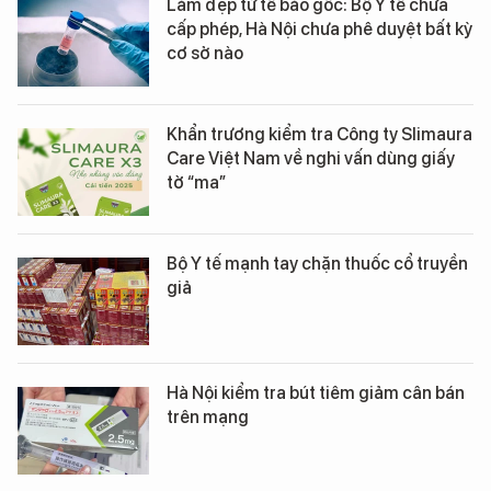
Làm đẹp từ tế bào gốc: Bộ Y tế chưa
cấp phép, Hà Nội chưa phê duyệt bất kỳ
cơ sở nào
Khẩn trương kiểm tra Công ty Slimaura
Care Việt Nam về nghi vấn dùng giấy
tờ “ma”
Bộ Y tế mạnh tay chặn thuốc cổ truyền
giả
Hà Nội kiểm tra bút tiêm giảm cân bán
trên mạng