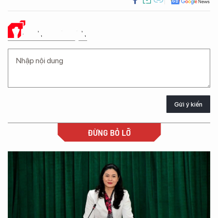
Ý KIẾN CỦA BẠN
Gửi ý kiến
ĐỪNG BỎ LỠ