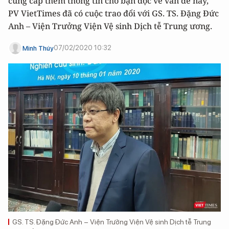
cung cấp thêm thông tin cho bạn đọc về vấn đề này,
PV VietTimes đã có cuộc trao đổi với GS. TS. Đặng Đức
Anh – Viện Trưởng Viện Vệ sinh Dịch tễ Trung ương.
07/02/2020 10:32
Minh Thúy
GS. TS. Đặng Đức Anh – Viện Trưởng Viện Vệ sinh Dịch tễ Trung