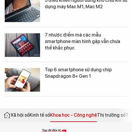
5 điều khiến người dùng khó chịu khi sử
dụng máy Mac M1, Mac M2
7 nhược điểm mà các mẫu
smartphone màn hình gập vẫn chưa
thể khắc phục
Top 6 smartphone sử dụng chip
Snapdragon 8+ Gen 1
Xã hội số
Kinh tế số
Khoa học - Công nghệ
Thị trường số
Th