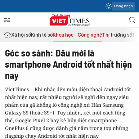
Đăng nhập
Xã hội số
Kinh tế số
Khoa học - Công nghệ
Thị trường số
Th
Góc so sánh: Đâu mới là
smartphone Android tốt nhất hiện
nay
VietTimes -- Khi nhắc đến mẫu điện thoại Android tốt
nhất hiện nay, rất nhiều người sẽ nghĩ đến ngay siêu
phẩm của gã khổng lồ công nghệ xứ Hàn Samsung
Galaxy S9 (hoặc S9+). Tuy nhiên, xét một cách tổng
thể, Google Pixel 2 hay kẻ hủy diệt smartphone
OnePlus 6 cũng được đánh giá nằm trong top những
flagship chạy Android tốt nhất hiện nay.