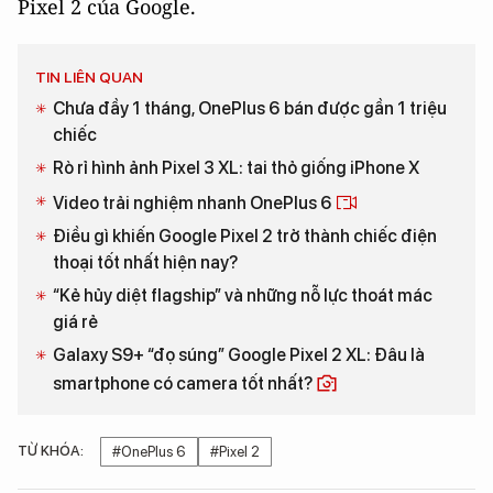
Pixel 2 của Google.
TIN LIÊN QUAN
Chưa đầy 1 tháng, OnePlus 6 bán được gần 1 triệu
chiếc
Rò rỉ hình ảnh Pixel 3 XL: tai thỏ giống iPhone X
Video trải nghiệm nhanh OnePlus 6
Điều gì khiến Google Pixel 2 trở thành chiếc điện
thoại tốt nhất hiện nay?
“Kẻ hủy diệt flagship” và những nỗ lực thoát mác
giá rẻ
Galaxy S9+ “đọ súng” Google Pixel 2 XL: Đâu là
smartphone có camera tốt nhất?
TỪ KHÓA:
#OnePlus 6
#Pixel 2