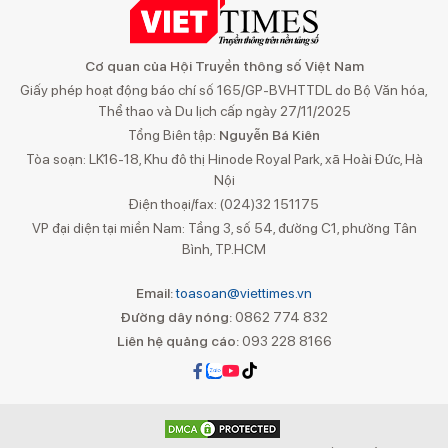
Cơ quan của Hội Truyền thông số Việt Nam
Giấy phép hoạt động báo chí số 165/GP-BVHTTDL do Bộ Văn hóa,
Thể thao và Du lịch cấp ngày 27/11/2025
Tổng Biên tập:
Nguyễn Bá Kiên
Tòa soạn: LK16-18, Khu đô thị Hinode Royal Park, xã Hoài Đức, Hà
Nội
Điện thoại/fax: (024)32 151175
VP đại diện tại miền Nam: Tầng 3, số 54, đường C1, phường Tân
Bình, TP.HCM
Email:
toasoan@viettimes.vn
Đường dây nóng:
0862 774 832
Liên hệ quảng cáo:
093 228 8166