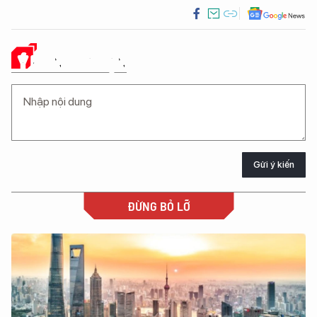
Ý KIẾN CỦA BẠN
Gửi ý kiến
ĐỪNG BỎ LỠ