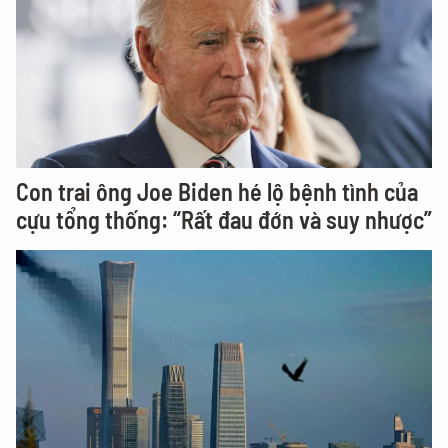
Con trai ông Joe Biden hé lộ bệnh tình của
cựu tổng thống: “Rất đau đớn và suy nhược”