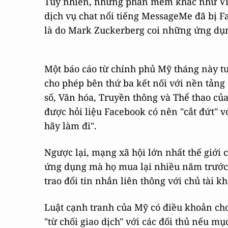
Tuy nhiên, những phần mềm khác như Vine
dịch vụ chat nổi tiếng MessageMe đã bị 
là do Mark Zuckerberg coi những ứng dụng
Một báo cáo từ chính phủ Mỹ tháng này tu
cho phép bên thứ ba kết nối với nền tảng
số, Văn hóa, Truyền thông và Thể thao củ
được hỏi liệu Facebook có nên "cắt đứt" v
hãy làm đi".
Ngược lại, mạng xã hội lớn nhất thế giới 
ứng dụng mà họ mua lại nhiều năm trước
trao đổi tin nhắn liên thông với chủ tài 
Luật cạnh tranh của Mỹ có điều khoản cho 
"từ chối giao dịch" với các đối thủ nếu mụ