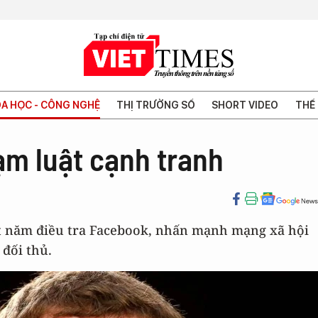
A HỌC - CÔNG NGHỆ
THỊ TRƯỜNG SỐ
SHORT VIDEO
THẾ 
ạm luật cạnh tranh
t năm điều tra Facebook, nhấn mạnh mạng xã hội
 đối thủ.