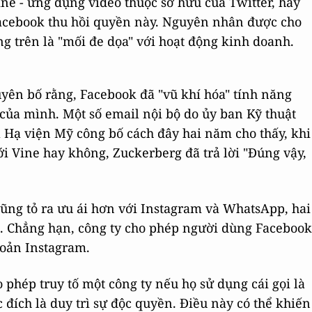
 - ứng dụng video thuộc sở hữu của Twitter, hay
Facebook thu hồi quyền này. Nguyên nhân được cho
 trên là "mối đe dọa" với hoạt động kinh doanh.
yên bố rằng, Facebook đã "vũ khí hóa" tính năng
 của mình. Một số email nội bộ do ủy ban Kỹ thuật
a Hạ viện Mỹ công bố cách đây hai năm cho thấy, khi
ới Vine hay không, Zuckerberg đã trả lời "Đúng vậy,
cũng tỏ ra ưu ái hơn với Instagram và WhatsApp, hai
. Chẳng hạn, công ty cho phép người dùng Facebook
khoản Instagram.
phép truy tố một công ty nếu họ sử dụng cái gọi là
c đích là duy trì sự độc quyền. Điều này có thể khiến