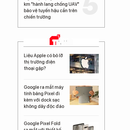
km "hành lang chống UAV"
bảo vệ tuyến hậu cần trên
chiến trường
TIN MỚI
Liệu Apple có bỏ lỡ
thị trường điện
thoại gập?
Google ra mắt máy
tính bảng Pixel đi
kèm với dock sạc
không dây độc đáo
Google Pixel Fold
ra mắt với thiết kế