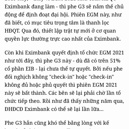
Eximbank đang làm - thì phe G3 sẽ nắm thế chủ
động để định đoạt đại hội. Phiên EGM này, như
đã biết, có mục tiêu trọng tâm là thanh lọc
HĐQT. Qua đó, thiết lập trật tự mới ở cơ quan
quyền lực thường trực cao nhất của Eximbank.
Còn khi Eximbank quyết định tổ chức EGM 2021
như tới đây, thì phe G3 này - dù đã có trên 51%
cổ phần EIB - lại chưa thể tự quyết. Bởi nếu phe
đối nghịch không "check-in" hoặc "check-in"
không đủ hoặc phủ quyết thì phiên EGM 2021
này sẽ bất thành. Các bên sẽ lại phải chờ lần tổ
chức tiếp theo. Rồi như đã thấy những năm qua,
ĐHĐCĐ Eximbank có thể sẽ lại lần lữa...
Phe G3 hẳn cũng khó thể bằng lòng với kế