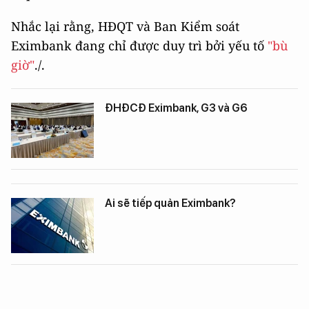
Nhắc lại rằng, HĐQT và Ban Kiểm soát
Eximbank đang chỉ được duy trì bởi yếu tố
"bù
giờ"
./.
ĐHĐCĐ Eximbank, G3 và G6
Ai sẽ tiếp quản Eximbank?