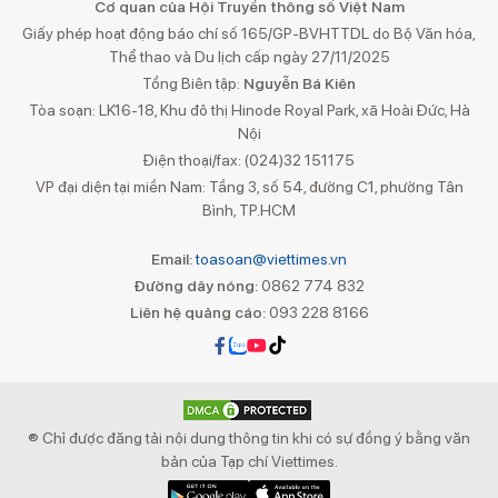
Cơ quan của Hội Truyền thông số Việt Nam
Giấy phép hoạt động báo chí số 165/GP-BVHTTDL do Bộ Văn hóa,
Thể thao và Du lịch cấp ngày 27/11/2025
Tổng Biên tập:
Nguyễn Bá Kiên
Tòa soạn: LK16-18, Khu đô thị Hinode Royal Park, xã Hoài Đức, Hà
Nội
Điện thoại/fax: (024)32 151175
VP đại diện tại miền Nam: Tầng 3, số 54, đường C1, phường Tân
Bình, TP.HCM
Email:
toasoan@viettimes.vn
Đường dây nóng:
0862 774 832
Liên hệ quảng cáo:
093 228 8166
® Chỉ được đăng tải nội dung thông tin khi có sự đồng ý bằng văn
bản của Tạp chí Viettimes.