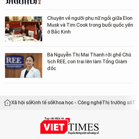
Chuyện về người phụ nữ ngồi giữa Elon
Musk và Tim Cook trong buổi quốc yến
ở Bắc Kinh
Bà Nguyễn Thị Mai Thanh rời ghế Chủ
tịch REE, con trai lên làm Tổng Giám
đốc
Xã hội số
Kinh tế số
Khoa học - Công nghệ
Thị trường số
Th