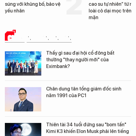
cao su tự nhiên” từ một
Đà Nẵng sắp bị kiểm t
loài cỏ dại mọc trên đất
mặn
CHUYỆN DOANH NHÂN
Thấy gì sau đại hội cổ đông bất
thường "thay người mới" của
Eximbank?
Chân dung tân tổng giám đốc sinh
năm 1991 của PC1
Thiên tài 34 tuổi đứng sau "bom tấn"
Kimi K3 khiến Elon Musk phải lên tiếng