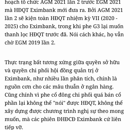
hoạch tổ chức AGM 2021 lần 2 trước EGM 2021
mà HĐQT Eximbank mới đưa ra. Bởi AGM 2021
lần 2 sẽ kiện toàn HĐQT nhiệm kỳ VII (2020 -
2025) cho Eximbank, trong khi phe G3 lại muốn
thanh lọc HĐQT trước đã. Nói cách khác, họ vẫn
chờ EGM 2019 lần 2.
Thực trạng bất tương xứng giữa quyền sở hữu
và quyền chi phối hội đồng quản trị ở
Eximbank, như nhiều lần phân tích, chính là
nguồn cơn cho các mâu thuẫn ở ngân hàng.
Cũng chính vì phe cổ đông chi phối quá bán cổ
phần lại không thể "nói" được HĐQT, không thể
xây dựng được chương trình nghị sự theo mong
muốn, mà các phiên ĐHĐCĐ Eximbank cứ liên
tiếp vỡ.