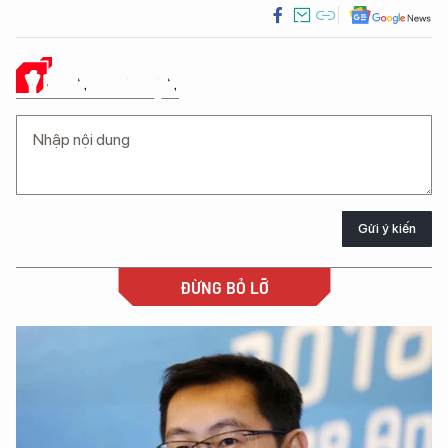
Ý KIẾN CỦA BẠN
Gửi ý kiến
ĐỪNG BỎ LỠ