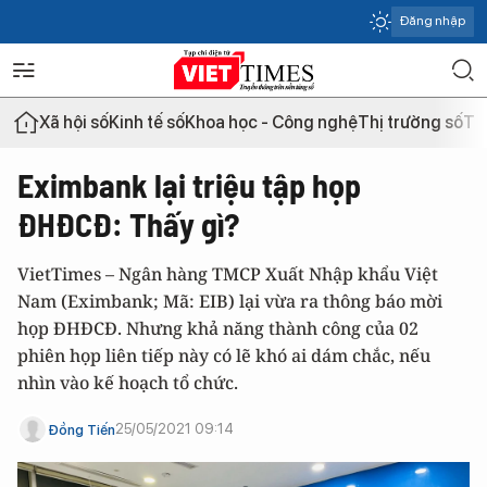
Đăng nhập
Xã hội số
Kinh tế số
Khoa học - Công nghệ
Thị trường số
Th
Eximbank lại triệu tập họp
ĐHĐCĐ: Thấy gì?
VietTimes – Ngân hàng TMCP Xuất Nhập khẩu Việt
Nam (Eximbank; Mã: EIB) lại vừa ra thông báo mời
họp ĐHĐCĐ. Nhưng khả năng thành công của 02
phiên họp liên tiếp này có lẽ khó ai dám chắc, nếu
nhìn vào kế hoạch tổ chức.
25/05/2021 09:14
Đồng Tiến