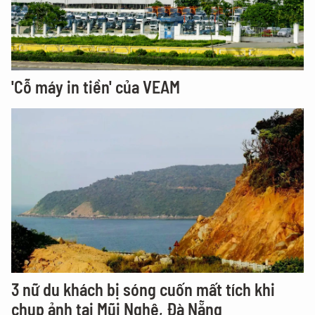
'Cỗ máy in tiền' của VEAM
3 nữ du khách bị sóng cuốn mất tích khi
chụp ảnh tại Mũi Nghê, Đà Nẵng