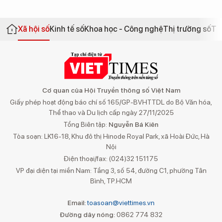
Xã hội số
Kinh tế số
Khoa học - Công nghệ
Thị trường số
Th
Cơ quan của Hội Truyền thông số Việt Nam
Giấy phép hoạt động báo chí số 165/GP-BVHTTDL do Bộ Văn hóa,
Thể thao và Du lịch cấp ngày 27/11/2025
Tổng Biên tập:
Nguyễn Bá Kiên
Tòa soạn: LK16-18, Khu đô thị Hinode Royal Park, xã Hoài Đức, Hà
Nội
Điện thoại/fax: (024)32 151175
VP đại diện tại miền Nam: Tầng 3, số 54, đường C1, phường Tân
Bình, TP.HCM
Email:
toasoan@viettimes.vn
Đường dây nóng:
0862 774 832