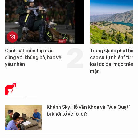
Trung Quốc phát hiện “mỏ
Loạt dự án bất động 
cao su tự nhiên” từ một
Đà Nẵng sắp bị kiểm t
loài cỏ dại mọc trên đất
mặn
XÃ HỘI SỐ
Khánh Sky, Hồ Văn Khoa và "Vua Quạt"
bị khởi tố về tội gì?