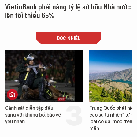
VietinBank phải nâng tỷ lệ sở hữu Nhà nước
lên tối thiểu 65%
ĐỌC NHIỀU
Cảnh sát diễn tập đấu
Trung Quốc phát hiện
súng với khủng bố, bảo vệ
cao su tự nhiên” từ m
yếu nhân
loài cỏ dại mọc trên đ
mặn