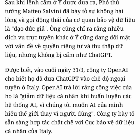
Sau khi lệnh cấm ở Ý được đưa ra, Phó thủ
tướng Matteo Salvini đã bày tỏ sự không hài
lòng và gọi động thái của cơ quan bảo vệ dữ liệu
là "đạo đức giả". Ông cũng chỉ ra rằng nhiều
dịch vụ trực tuyến khác ở Ý cũng đang đối mặt
với vấn đề về quyền riêng tư và thu thập dữ
liệu, nhưng không bị cấm như ChatGPT.
Được biết, vào cuối ngày 31/3, công ty OpenAI
cho biết họ đã đưa ChatGPT vào chế độ ngoại
tuyến ở Italy. OpenAI trả lời rằng công việc của
họ là "giảm dữ liệu cá nhân khi huấn luyện các
hệ thống AI, vì chúng tôi muốn AI của mình
hiểu thế giới thay vì người dùng". Công ty bày tỏ
sẵn sàng hợp tác chặt chẽ với Cục bảo vệ dữ liệu
cá nhân của Italy.