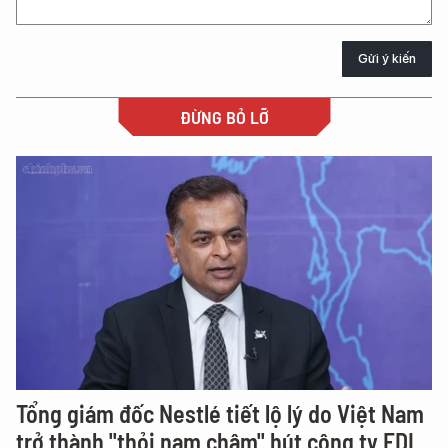
Gửi ý kiến
ĐỪNG BỎ LỠ
Tổng giám đốc Nestlé tiết lộ lý do Việt Nam
trở thành "thỏi nam châm" hút công ty FDI