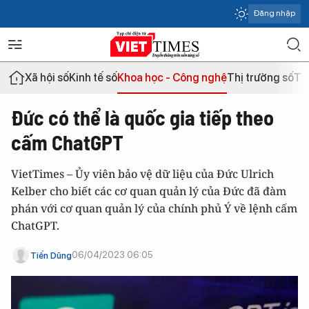
Đăng nhập
Xã hội số
Kinh tế số
Khoa học - Công nghệ
Thị trường số
Th
Đức có thể là quốc gia tiếp theo
cấm ChatGPT
VietTimes – Ủy viên bảo vệ dữ liệu của Đức Ulrich
Kelber cho biết các cơ quan quản lý của Đức đã đàm
phán với cơ quan quản lý của chính phủ Ý về lệnh cấm
ChatGPT.
06/04/2023 06:05
Tiến Dũng