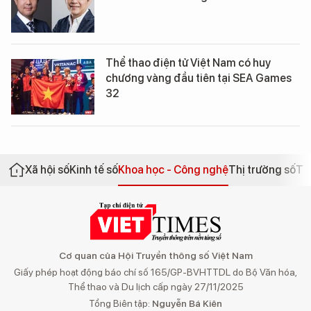
Thể thao điện tử Việt Nam có huy
chương vàng đầu tiên tại SEA Games
32
Xã hội số
Kinh tế số
Khoa học - Công nghệ
Thị trường số
Th
Cơ quan của Hội Truyền thông số Việt Nam
Giấy phép hoạt động báo chí số 165/GP-BVHTTDL do Bộ Văn hóa,
Thể thao và Du lịch cấp ngày 27/11/2025
Tổng Biên tập:
Nguyễn Bá Kiên