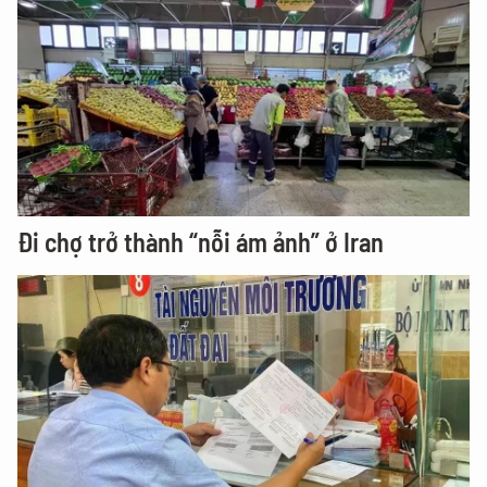
Đi chợ trở thành “nỗi ám ảnh” ở Iran