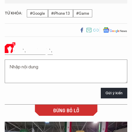
TỪ KHÓA:
#Google
#iPhone 13
#Game
Ý KIẾN CỦA BẠN
Gửi ý kiến
ĐỪNG BỎ LỠ