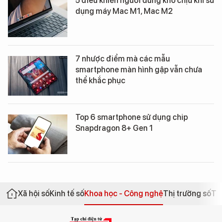
5 điều khiến người dùng khó chịu khi sử
dụng máy Mac M1, Mac M2
7 nhược điểm mà các mẫu
smartphone màn hình gập vẫn chưa
thể khắc phục
Top 6 smartphone sử dụng chip
Snapdragon 8+ Gen 1
Xã hội số
Kinh tế số
Khoa học - Công nghệ
Thị trường số
Th