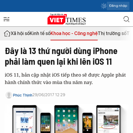
Đăng nhập
Xã hội số
Kinh tế số
Khoa học - Công nghệ
Thị trường số
Th
Đây là 13 thứ người dùng iPhone
phải làm quen lại khi lên iOS 11
iOS 11, bản cập nhật iOS tiếp theo sẽ được Apple phát
hành chính thức vào mùa thu năm nay.
29/06/2017 12:29
Phúc Thịnh