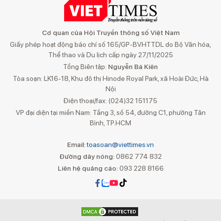
Cơ quan của Hội Truyền thông số Việt Nam
Giấy phép hoạt động báo chí số 165/GP-BVHTTDL do Bộ Văn hóa,
Thể thao và Du lịch cấp ngày 27/11/2025
Tổng Biên tập:
Nguyễn Bá Kiên
Tòa soạn: LK16-18, Khu đô thị Hinode Royal Park, xã Hoài Đức, Hà
Nội
Điện thoại/fax: (024)32 151175
VP đại diện tại miền Nam: Tầng 3, số 54, đường C1, phường Tân
Bình, TP.HCM
Email:
toasoan@viettimes.vn
Đường dây nóng:
0862 774 832
Liên hệ quảng cáo:
093 228 8166