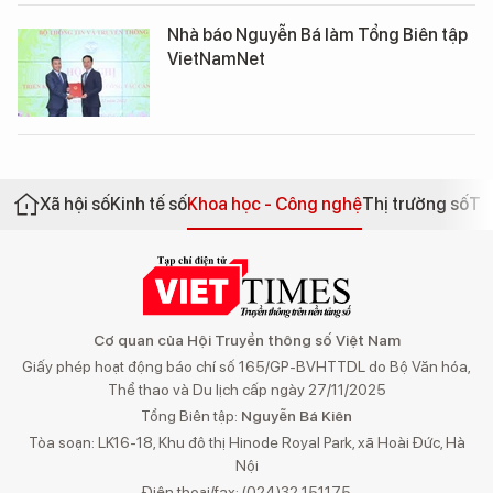
Nhà báo Nguyễn Bá làm Tổng Biên tập
VietNamNet
Xã hội số
Kinh tế số
Khoa học - Công nghệ
Thị trường số
Th
Cơ quan của Hội Truyền thông số Việt Nam
Giấy phép hoạt động báo chí số 165/GP-BVHTTDL do Bộ Văn hóa,
Thể thao và Du lịch cấp ngày 27/11/2025
Tổng Biên tập:
Nguyễn Bá Kiên
Tòa soạn: LK16-18, Khu đô thị Hinode Royal Park, xã Hoài Đức, Hà
Nội
Điện thoại/fax: (024)32 151175