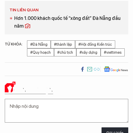
TIN LIÊN QUAN
Hơn 1.000 khách quốc tế “xông đất” Đà Nẵng đầu
năm
TỪ KHÓA:
#Đà Nẵng
#thành lập
#Hội đồng Kiến trúc
#Quy hoạch
#chủ tịch
#xây dựng
#viettimes
Ý KIẾN CỦA BẠN
Gửi ý kiến