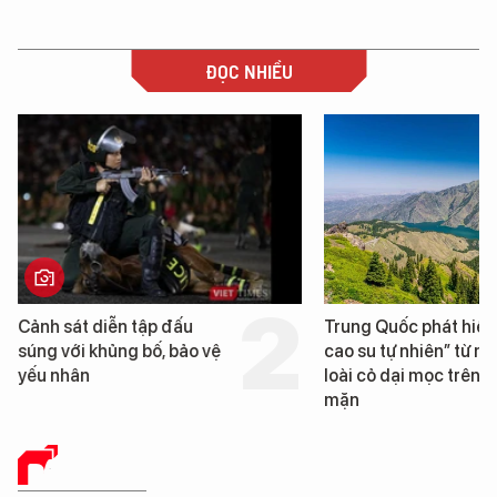
ĐỌC NHIỀU
Cảnh sát diễn tập đấu
Trung Quốc phát hiện
súng với khủng bố, bảo vệ
cao su tự nhiên” từ m
yếu nhân
loài cỏ dại mọc trên đ
mặn
BÁO CHÍ SỐ