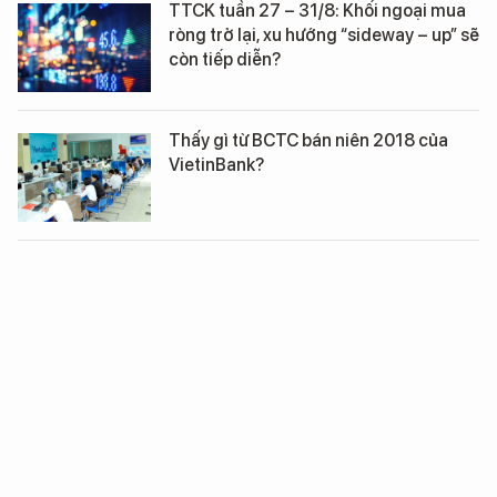
TTCK tuần 27 – 31/8: Khối ngoại mua
ròng trở lại, xu hướng “sideway – up” sẽ
còn tiếp diễn?
Thấy gì từ BCTC bán niên 2018 của
VietinBank?
TTCK tuần tới (20 – 24/8): Giao dịch
giằng co sẽ còn tiếp diễn?
Sắc xuân về trong phiên chốt năm “gà
vàng” của TTCK Việt Nam