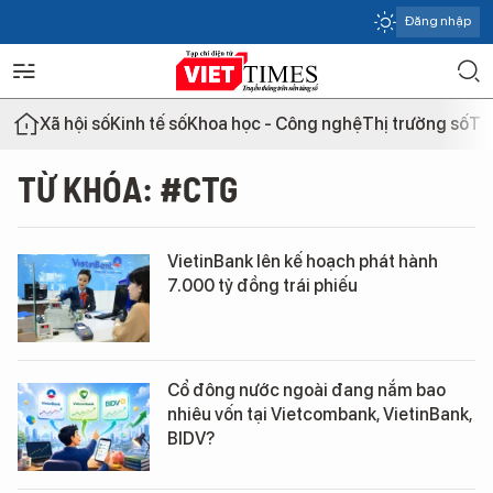
Đăng nhập
Xã hội số
Kinh tế số
Khoa học - Công nghệ
Thị trường số
Th
TỪ KHÓA: #CTG
VietinBank lên kế hoạch phát hành
7.000 tỷ đồng trái phiếu
Cổ đông nước ngoài đang nắm bao
nhiêu vốn tại Vietcombank, VietinBank,
BIDV?