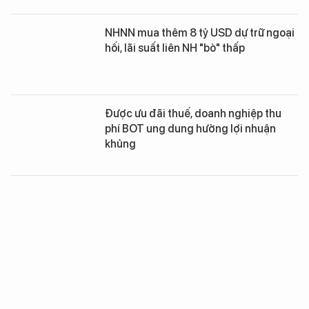
NHNN mua thêm 8 tỷ USD dự trữ ngoại
hối, lãi suất liên NH "bò" thấp
Được ưu đãi thuế, doanh nghiệp thu
phí BOT ung dung hưởng lợi nhuận
khủng
Bộ Tài chính quyết đòi cổ tức tiền mặt
tại BIDV, VietinBank
Nhiều ngân hàng có tỷ lệ dùng vốn
ngắn hạn cho vay dài hạn đến 50%