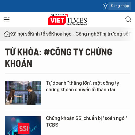
Đăng nhập
Xã hội số
Kinh tế số
Khoa học - Công nghệ
Thị trường số
Th
TỪ KHÓA: #CÔNG TY CHỨNG
KHOÁN
Tự doanh "thắng lớn", một công ty
chứng khoán chuyển lỗ thành lãi
Chứng khoán SSI chuẩn bị "soán ngôi"
TCBS