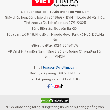
Cơ quan của Hội Truyền thông số Việt Nam
Giấy phép hoạt động báo chí số 165/GP-BVHTTDL do Bộ Văn hóa,
Thể thao và Du lịch cấp ngày 27/11/2025
Tổng Biên tập:
Nguyễn Bá Kiên
Tòa soạn: LK16-18, Khu đô thị Hinode Royal Park, xã Hoài Đức, Hà
Nội
Điện thoại/fax: (024)32 151175
VP đại diện tại miền Nam: Tầng 3, số 54, đường C1, phường Tân
Bình, TP.HCM
Email:
toasoan@viettimes.vn
Đường dây nóng:
0862 774 832
Liên hệ quảng cáo:
093 228 8166
® Chỉ được đăng tải nội dung thông tin khi có sự đồng ý bằng văn