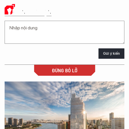
Ý KIẾN CỦA BẠN
Gửi ý kiến
ĐỪNG BỎ LỠ