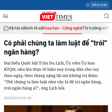
Đăng nhập
Xã hội số
Kinh tế số
Khoa học - Công nghệ
Thị trường số
Th
Có phải chúng ta làm luật để “trói”
ngân hàng?
Đại biểu Quốc hội Trần Du Lịch, Ủy viên Ủy ban
KTQH, nêu lên thực tế hiện nay trong dân cho vay
theo ngày, theo tháng nặng lãi mà không trị được.
"Thế chúng ta làm luật như vậy là để trị ngân hàng,
trói ngân hàng à?", ông Lịch hỏi.
25/06/2015 16:46