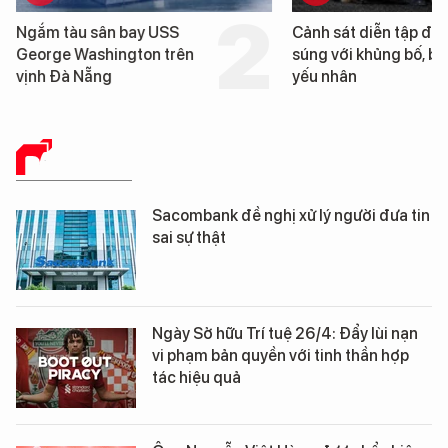
Cảnh sát diễn tập đấu
Hình ảnh đầu tiên về 
súng với khủng bố, bảo vệ
tàu sân bay USS Geo
yếu nhân
Washington vừa đến 
Nẵng
BÁO CHÍ SỐ
Sacombank đề nghị xử lý người đưa tin
sai sự thật
Ngày Sở hữu Trí tuệ 26/4: Đẩy lùi nạn
vi phạm bản quyền với tinh thần hợp
tác hiệu quả