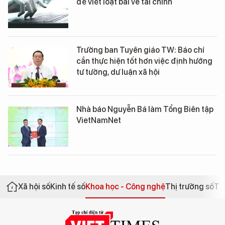
để viết loạt bài về tài chính
Trưởng ban Tuyên giáo TW: Báo chí
cần thực hiện tốt hơn việc định hướng
tư tưởng, dư luận xã hội
Nhà báo Nguyễn Bá làm Tổng Biên tập
VietNamNet
Xã hội số
Kinh tế số
Khoa học - Công nghệ
Thị trường số
Th