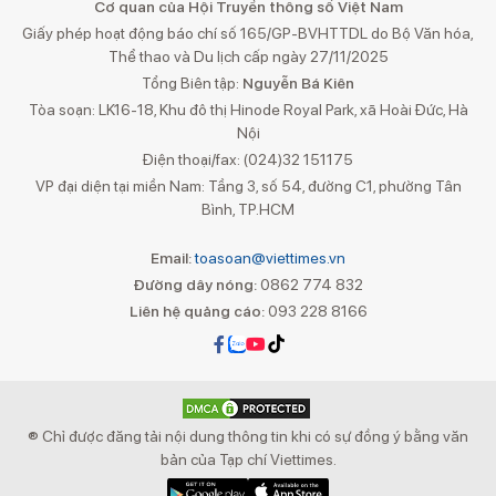
Cơ quan của Hội Truyền thông số Việt Nam
Giấy phép hoạt động báo chí số 165/GP-BVHTTDL do Bộ Văn hóa,
Thể thao và Du lịch cấp ngày 27/11/2025
Tổng Biên tập:
Nguyễn Bá Kiên
Tòa soạn: LK16-18, Khu đô thị Hinode Royal Park, xã Hoài Đức, Hà
Nội
Điện thoại/fax: (024)32 151175
VP đại diện tại miền Nam: Tầng 3, số 54, đường C1, phường Tân
Bình, TP.HCM
Email:
toasoan@viettimes.vn
Đường dây nóng:
0862 774 832
Liên hệ quảng cáo:
093 228 8166
® Chỉ được đăng tải nội dung thông tin khi có sự đồng ý bằng văn
bản của Tạp chí Viettimes.