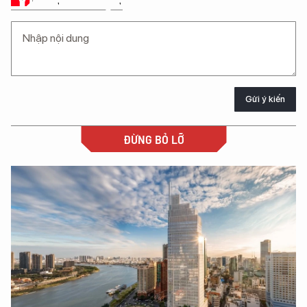
Gửi ý kiến
ĐỪNG BỎ LỠ