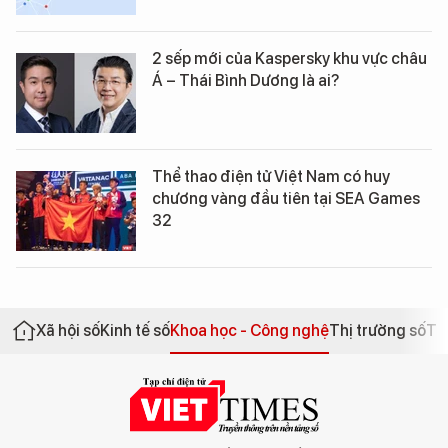
2 sếp mới của Kaspersky khu vực châu
Á – Thái Bình Dương là ai?
Thể thao điện tử Việt Nam có huy
chương vàng đầu tiên tại SEA Games
32
Xã hội số
Kinh tế số
Khoa học - Công nghệ
Thị trường số
Th