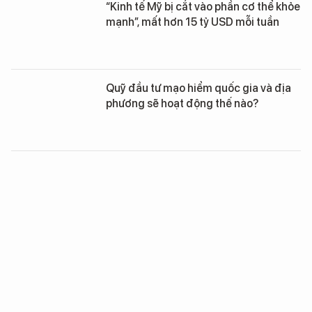
“Kinh tế Mỹ bị cắt vào phần cơ thể khỏe
mạnh”, mất hơn 15 tỷ USD mỗi tuần
Quỹ đầu tư mạo hiểm quốc gia và địa
phương sẽ hoạt động thế nào?
Hơn 100 đoàn đại diện quốc gia, tổ
chức quốc tế dự Lễ mở ký Công ước về
tội phạm mạng tại Hà Nội
Phó thủ tướng: Ngập lụt ở đô thị, ách
tắc giao thông phải được giải quyết
trong nhiệm kỳ này