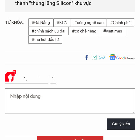
thành "thung lũng Silicon" khu vực
TỪ KHÓA:
#Đà Nẵng
#KCN
#công nghệ cao
#Chính phủ
#chính sách ưu đãi
#cơ chế riêng
#viettimes
#thu hút đầu tư
Ý KIẾN CỦA BẠN
Gửi ý kiến