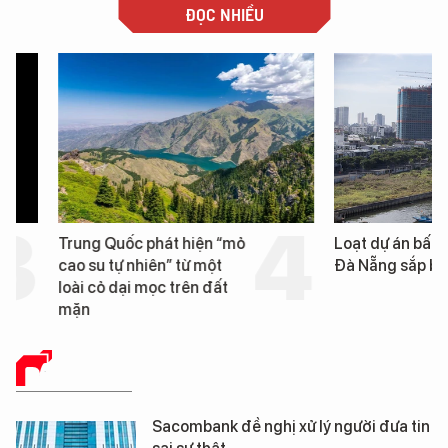
ĐỌC NHIỀU
Trung Quốc phát hiện “mỏ
Loạt dự án bất động 
cao su tự nhiên” từ một
Đà Nẵng sắp bị kiểm t
loài cỏ dại mọc trên đất
mặn
BÁO CHÍ SỐ
Sacombank đề nghị xử lý người đưa tin