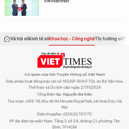
VietNamNet
Xã hội số
Kinh tế số
Khoa học - Công nghệ
Thị trường số
Th
Cơ quan của Hội Truyền thông số Việt Nam
Giấy phép hoạt động báo chí số 165/GP-BVHTTDL do Bộ Văn hóa,
Thể thao và Du lịch cấp ngày 27/11/2025
Tổng Biên tập:
Nguyễn Bá Kiên
Tòa soạn: LK16-18, Khu đô thị Hinode Royal Park, xã Hoài Đức, Hà
Nội
Điện thoại/fax: (024)32 151175
VP đại diện tại miền Nam: Tầng 3, số 54, đường C1, phường Tân
Bình, TP.HCM