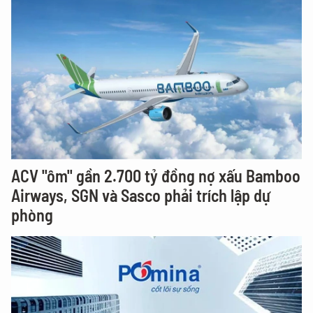
ACV "ôm" gần 2.700 tỷ đồng nợ xấu Bamboo
Airways, SGN và Sasco phải trích lập dự
phòng