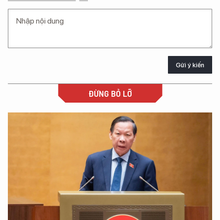
Gửi ý kiến
ĐỪNG BỎ LỠ