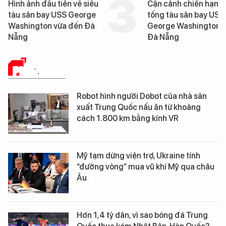
Hình ảnh đầu tiên về siêu
Cận cảnh chiến hạm 
tàu sân bay USS George
tống tàu sân bay USS
Washington vừa đến Đà
George Washington 
Nẵng
Đà Nẵng
PHÂN TÍCH
Robot hình người Dobot của nhà sản
xuất Trung Quốc nấu ăn từ khoảng
cách 1.800 km bằng kính VR
Mỹ tạm dừng viện trợ, Ukraine tính
“đường vòng” mua vũ khí Mỹ qua châu
Âu
Hơn 1,4 tỷ dân, vì sao bóng đá Trung