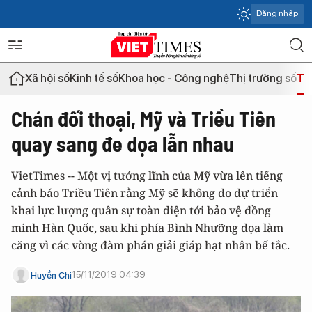
Đăng nhập
Xã hội số
Kinh tế số
Khoa học - Công nghệ
Thị trường số
Th
Chán đối thoại, Mỹ và Triều Tiên
quay sang đe dọa lẫn nhau
VietTimes -- Một vị tướng lĩnh của Mỹ vừa lên tiếng
cảnh báo Triều Tiên rằng Mỹ sẽ không do dự triển
khai lực lượng quân sự toàn diện tới bảo vệ đồng
minh Hàn Quốc, sau khi phía Bình Nhưỡng dọa làm
căng vì các vòng đàm phán giải giáp hạt nhân bế tắc.
15/11/2019 04:39
Huyền Chi