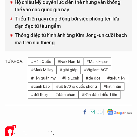
Hộ chiếu Mỹ quyền lực đến thế nhưng vẫn không
thể vào các quốc gia này
Triều Tiên gây rúng động bởi việc phóng tên lửa
đạn đạo từ tàu ngầm
Thông điệp từ hình ảnh ông Kim Jong-un cưỡi bạch
mã trên núi thiêng
TỪ KHÓA:
#Hàn Quốc
#Park Han-ki
#Mark Esper
#Mark Milley
#giải giáp
#Vigilant ACE
#liên quân mỹ
#Hạ Lệnh
#đe dọa
#triều tiên
#cảnh báo
#bộ trưởng quốc phòng
#hạt nhân
#đối thoại
#đàm phán
#Bán đảo Triều Tiên
Ý KIẾN CỦA BẠN