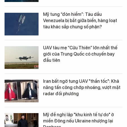
Mỹ tung “đòn hiểm”: Tàu dầu
Venezuela bị bắt giữa biển, hàng loạt
tàu khác sắp chung số phận?
UAV tàu mẹ “Cửu Thiên” lớn nhất thế
giới của Trung Quốc có chuyến bay
đầu tiên
Iran bất ngờ tung UAV "thần tốc": Khả
năng tấn công chớp nhoáng, vượt mặt
radar đối phương
Mỹ đề nghị lập "khu kinh tế tự do" ở
miền Đông nếu Ukraine nhượng lại