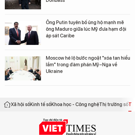
Donbass
Ông Putin tuyên bố ủng hộ mạnh mẽ
ông Maduro giữa lúc Mỹ đưa hạm đội
áp sát Caribe
Moscow hé lộ bước ngoặt "xóa tan hiểu
lầm" trong đàm phán Mỹ–Nga về
Ukraine
Xã hội số
Kinh tế số
Khoa học - Công nghệ
Thị trường số
Th