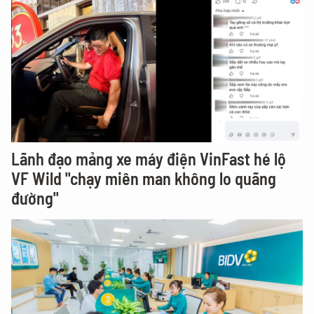
Lãnh đạo mảng xe máy điện VinFast hé lộ
VF Wild "chạy miên man không lo quãng
đường"