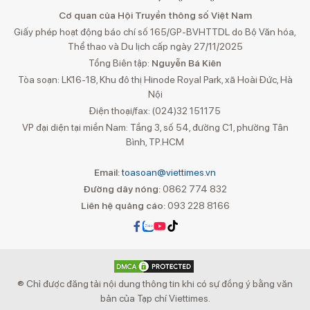
Cơ quan của Hội Truyền thông số Việt Nam
Giấy phép hoạt động báo chí số 165/GP-BVHTTDL do Bộ Văn hóa,
Thể thao và Du lịch cấp ngày 27/11/2025
Tổng Biên tập:
Nguyễn Bá Kiên
Tòa soạn: LK16-18, Khu đô thị Hinode Royal Park, xã Hoài Đức, Hà
Nội
Điện thoại/fax: (024)32 151175
VP đại diện tại miền Nam: Tầng 3, số 54, đường C1, phường Tân
Bình, TP.HCM
Email:
toasoan@viettimes.vn
Đường dây nóng:
0862 774 832
Liên hệ quảng cáo:
093 228 8166
® Chỉ được đăng tải nội dung thông tin khi có sự đồng ý bằng văn
bản của Tạp chí Viettimes.