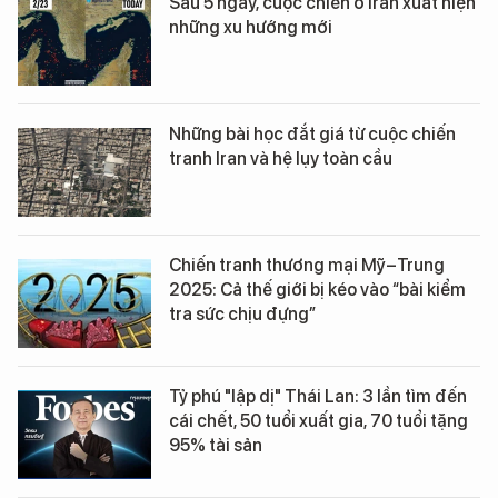
Sau 5 ngày, cuộc chiến ở Iran xuất hiện
những xu hướng mới
Những bài học đắt giá từ cuộc chiến
tranh Iran và hệ lụy toàn cầu
Chiến tranh thương mại Mỹ–Trung
2025: Cả thế giới bị kéo vào “bài kiểm
tra sức chịu đựng”
Tỷ phú "lập dị" Thái Lan: 3 lần tìm đến
cái chết, 50 tuổi xuất gia, 70 tuổi tặng
95% tài sản