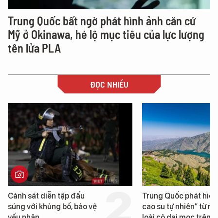
Trung Quốc bất ngờ phát hình ảnh căn cứ
Mỹ ở Okinawa, hé lộ mục tiêu của lực lượng
tên lửa PLA
ĐỌC NHIỀU
Cảnh sát diễn tập đấu
Trung Quốc phát hiện “
súng với khủng bố, bảo vệ
cao su tự nhiên” từ một
yếu nhân
loài cỏ dại mọc trên đất