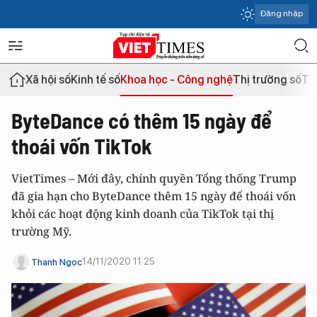
Đăng nhập
Xã hội số
Kinh tế số
Khoa học - Công nghệ
Thị trường số
Th
ByteDance có thêm 15 ngày để
thoái vốn TikTok
VietTimes – Mới đây, chính quyền Tổng thống Trump
đã gia hạn cho ByteDance thêm 15 ngày để thoái vốn
khỏi các hoạt động kinh doanh của TikTok tại thị
trường Mỹ.
14/11/2020 11:25
Thanh Ngọc