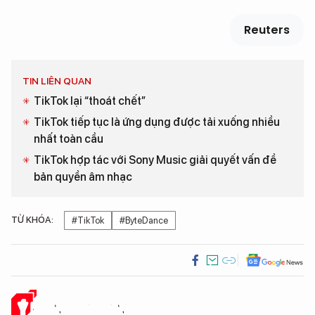
Reuters
TIN LIÊN QUAN
TikTok lại “thoát chết”
TikTok tiếp tục là ứng dụng được tải xuống nhiều
nhất toàn cầu
TikTok hợp tác với Sony Music giải quyết vấn đề
bản quyền âm nhạc
TỪ KHÓA:
#TikTok
#ByteDance
Ý KIẾN CỦA BẠN