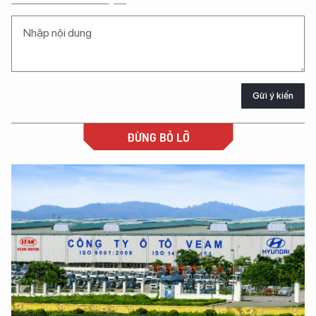
Gửi ý kiến
ĐỪNG BỎ LỠ