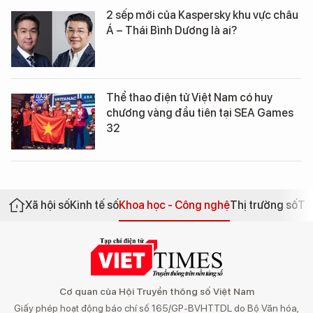
2 sếp mới của Kaspersky khu vực châu
Á – Thái Bình Dương là ai?
Thể thao điện tử Việt Nam có huy
chương vàng đầu tiên tại SEA Games
32
Xã hội số
Kinh tế số
Khoa học - Công nghệ
Thị trường số
Th
Cơ quan của Hội Truyền thông số Việt Nam
Giấy phép hoạt động báo chí số 165/GP-BVHTTDL do Bộ Văn hóa,