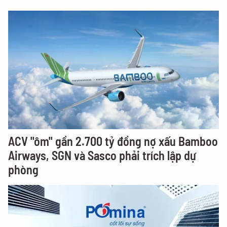
ACV "ôm" gần 2.700 tỷ đồng nợ xấu Bamboo
Airways, SGN và Sasco phải trích lập dự
phòng