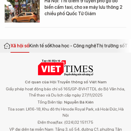
Hà Nội: Thí điểm 9 tuyến phố gỡ bỏ
biển cấm taxi, cho xe máy lưu thông 2
chiều phố Quốc Tử Giám
Xã hội số
Kinh tế số
Khoa học - Công nghệ
Thị trường số
Th
Cơ quan của Hội Truyền thông số Việt Nam
Giấy phép hoạt động báo chí số 165/GP-BVHTTDL do Bộ Văn hóa,
Thể thao và Du lịch cấp ngày 27/11/2025
Tổng Biên tập:
Nguyễn Bá Kiên
Tòa soạn: LK16-18, Khu đô thị Hinode Royal Park, xã Hoài Đức, Hà
Nội
Điện thoại/fax: (024)32 151175
VP đại diện tại miền Nam: Tầng 3, số 54, đường C1, phường Tân