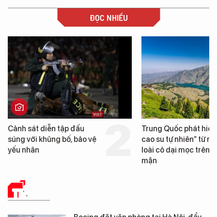
ĐỌC NHIỀU
Trung Quốc phát hiện “mỏ
Loạt dự án bất 
cao su tự nhiên” từ một
Đà Nẵng sắp bị 
loài cỏ dại mọc trên đất
mặn
TIN TỨC