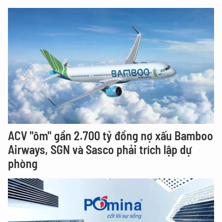
ACV "ôm" gần 2.700 tỷ đồng nợ xấu Bamboo
Airways, SGN và Sasco phải trích lập dự
phòng