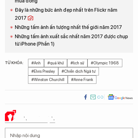
mùa đông
Đây là những bức ảnh đẹp nhất trên Flickr năm
2017
Những tấm ảnh ấn tượng nhất thế giới năm 2017
Những tấm ảnh xuất sắc nhất năm 2017 được chụp
từ iPhone (Phần 1)
TỪ KHÓA:
#Anh
#quá khứ
#lịch sử
#Olympic 1968
#Elvis Presley
#Chiến dịch Ngã tư
#Winston Churchill
#Anne Frank
Ý KIẾN CỦA BẠN