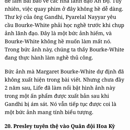
để làm bài báo về các nhà lãnh đạo Ấn Độ. Tuy
nhiên, việc quay phim ở đây không hề dễ dàng.
Thư ký của ông Gandhi, Pyarelal Nayyar yêu
cầu Bourke-White phải học nghề trước khi chụp
ảnh lãnh đạo. Đây là một bức ảnh hiếm, và
Bourke-White không hề muốn làm mất nó.
Trong bức ảnh này, chúng ta thấy Bourke-White
đang thực hành làm nghề thủ công.
Bức ảnh mà Margaret Bourke-White dự định đã
không xuất hiện trong bài viết. Nhưng chưa đầy
2 năm sau, Life đã làm nổi bật hình ảnh này
trong một ấn phẩm được xuất bản sau khi
Gandhi bị ám sát. Nó vẫn tiếp tục được coi là
một bức ảnh mang tính biểu tượng.
20. Presley tuyên thệ vào Quân đội Hoa Kỳ