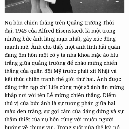
Nụ hôn chiến thắng trên Quảng trường Thời
đại, 1945 của Alfred Eisenstaedt là một trong
những bức ảnh lãng mạn nhất, gây xúc động
mạnh mẽ. Ảnh cho thấy một anh lính hải quân
đang ôm hôn một cô y tá nha khoa mặc áo blu
trắng giữa quảng trường để chào mừng chiến
thắng của quân đội Mỹ trước phát xít Nhật và
kết thúc chiến tranh thế giới thứ hai. Ảnh được
đăng trên tạp chí Life cùng một số ảnh ăn mừng
khắp nơi với tên Lễ mừng chiến thắng. Điểm
thú vị của bức ảnh là sự tương phản giữa hai
màu đen trắng, sự gợi cảm của dáng đứng và sự
thắm thiết của nụ hôn cùng với muôn người
hướng về chung vui. Trong suốt nửa thế kỷ, nó