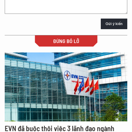
Gửi ý kiến
ĐỪNG BỎ LỠ
EVN đã buộc thôi việc 3 lãnh đạo ngành