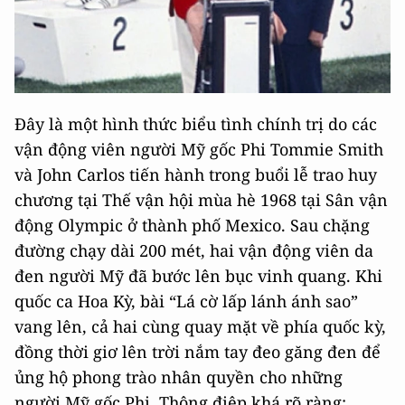
Đây là một hình thức biểu tình chính trị do các
vận động viên người Mỹ gốc Phi Tommie Smith
và John Carlos tiến hành trong buổi lễ trao huy
chương tại Thế vận hội mùa hè 1968 tại Sân vận
động Olympic ở thành phố Mexico. Sau chặng
đường chạy dài 200 mét, hai vận động viên da
đen người Mỹ đã bước lên bục vinh quang. Khi
quốc ca Hoa Kỳ, bài “Lá cờ lấp lánh ánh sao”
vang lên, cả hai cùng quay mặt về phía quốc kỳ,
đồng thời giơ lên trời nắm tay đeo găng đen để
ủng hộ phong trào nhân quyền cho những
người Mỹ gốc Phi. Thông điệp khá rõ ràng: