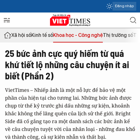
Đăng nhập
Xã hội số
Kinh tế số
Khoa học - Công nghệ
Thị trường số
Th
25 bức ảnh cực quý hiếm từ quá
khứ tiết lộ những câu chuyện ít ai
biết (Phần 2)
VietTimes – Nhiếp ảnh là một nỗ lực để bảo vệ một
phần của hiện tại cho tương lai. Những bức ảnh được
chụp từ thế kỷ trước ghi dấu những sự kiện, khoảnh
khắc không thể lãng quên của lịch sử thế giới. Bright
Side đã cố gắng tạo ra một danh sách các bức ảnh kể
về câu chuyện tuyệt vời của nhân loại - những đau khổ
và thành công, cả sự kiên nhẫn và thất bại.