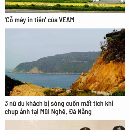
'Cỗ máy in tiền' của VEAM
3 nữ du khách bị sóng cuốn mất tích khi
chụp ảnh tại Mũi Nghê, Đà Nẵng