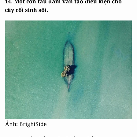
14. Một con tàu đắm vẫn tạo điều kiện cho
cây cối sính sôi.
Ảnh: BrightSide