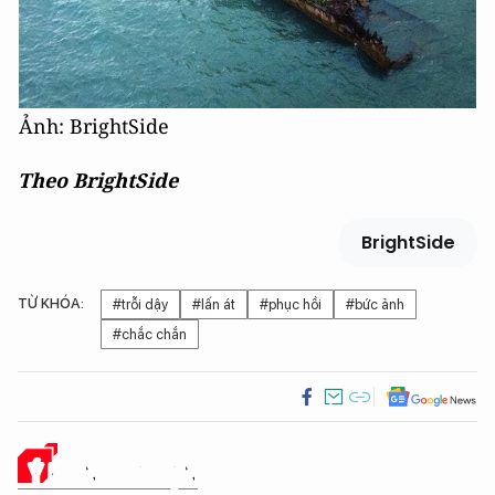
Ảnh: BrightSide
Theo BrightSide
BrightSide
TỪ KHÓA:
#trỗi dậy
#lấn át
#phục hồi
#bức ảnh
#chắc chắn
Ý KIẾN CỦA BẠN