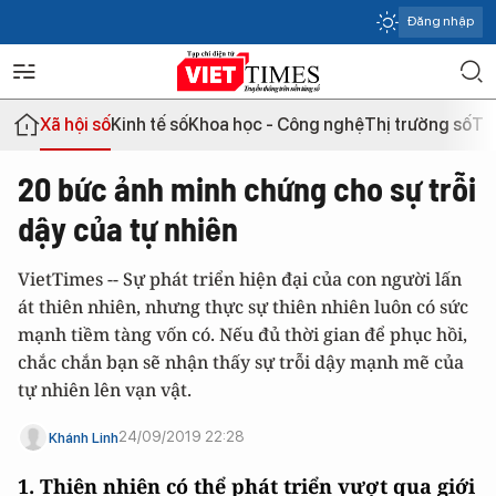
Đăng nhập
Xã hội số
Kinh tế số
Khoa học - Công nghệ
Thị trường số
Th
20 bức ảnh minh chứng cho sự trỗi
dậy của tự nhiên
VietTimes -- Sự phát triển hiện đại của con người lấn
át thiên nhiên, nhưng thực sự thiên nhiên luôn có sức
mạnh tiềm tàng vốn có. Nếu đủ thời gian để phục hồi,
chắc chắn bạn sẽ nhận thấy sự trỗi dậy mạnh mẽ của
tự nhiên lên vạn vật.
24/09/2019 22:28
Khánh Linh
1. Thiên nhiên có thể phát triển vượt qua giới