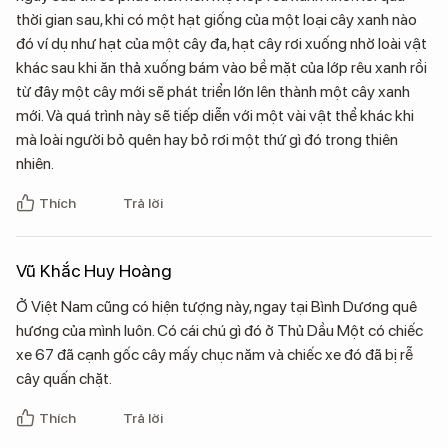
thời gian sau, khi có một hạt giống của một loại cây xanh nào
đó ví dụ như hạt của một cây đa, hạt cây rơi xuống nhờ loài vật
khác sau khi ăn thả xuống bám vào bề mặt của lớp rêu xanh rồi
từ đây một cây mới sẽ phát triển lớn lên thành một cây xanh
mới. Và quá trình này sẽ tiếp diễn với một vài vật thể khác khi
mà loài người bỏ quên hay bỏ rơi một thứ gì đó trong thiên
nhiên.
Thích
Trả lời
Vũ Khắc Huy Hoàng
Ở Việt Nam cũng có hiện tượng này, ngay tại Bình Dương quê
hương của mình luôn. Có cái chú gì đó ở Thủ Dầu Một có chiếc
xe 67 đã cạnh gốc cây mấy chục năm và chiếc xe đó đã bị rễ
cây quấn chặt.
Thích
Trả lời