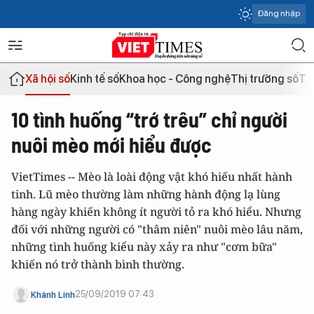
Đăng nhập
Xã hội số
Kinh tế số
Khoa học - Công nghệ
Thị trường số
Th
10 tình huống “trớ trêu” chỉ người
nuôi mèo mới hiểu được
VietTimes -- Mèo là loài động vật khó hiếu nhất hành
tinh. Lũ mèo thường làm những hành động lạ lùng
hàng ngày khiến không ít người tỏ ra khó hiểu. Nhưng
đối với những người có "thâm niên" nuôi mèo lâu năm,
những tình huống kiểu này xảy ra như "cơm bữa"
khiến nó trở thành bình thường.
25/09/2019 07:43
Khánh Linh