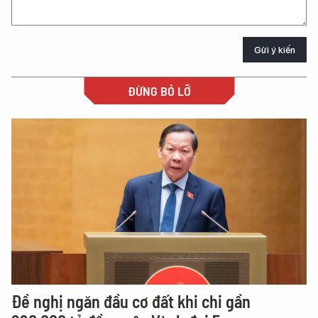
Gửi ý kiến
ĐỪNG BỎ LỠ
Đề nghị ngăn đầu cơ đất khi chi gần