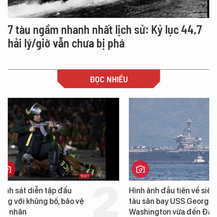
7 tàu ngầm nhanh nhất lịch sử: Kỷ lục 44,7
hải lý/giờ vẫn chưa bị phá
ĐỌC NHIỀU
Hình ảnh đầu tiên về siêu
Cận cảnh chiến hạm 
tàu sân bay USS George
tống tàu sân bay USS
Washington vừa đến Đà
George Washington 