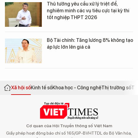
Thủ tướng yêu cầu xử lý triệt để,
nghiêm minh các vụ tiêu cực tại kỳ thi
tốt nghiệp THPT 2026
Bộ Tài chính: Tăng lương 8% không tạo
áp lực lớn lên giá cả
Xã hội số
Kinh tế số
Khoa học - Công nghệ
Thị trường số
Th
Cơ quan của Hội Truyền thông số Việt Nam
Giấy phép hoạt động báo chí số 165/GP-BVHTTDL do Bộ Văn hóa,