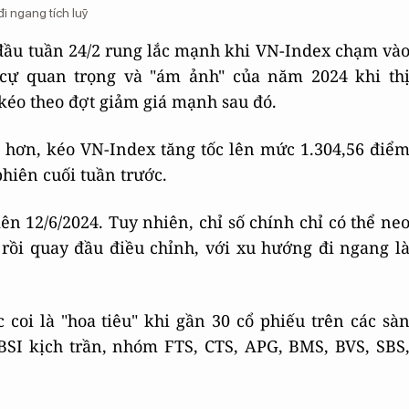
i ngang tích luỹ
đầu tuần 24/2 rung lắc mạnh khi VN-Index chạm và
cự quan trọng và "ám ảnh" của năm 2024 khi th
 kéo theo đợt giảm giá mạnh sau đó.
hơn, kéo VN-Index tăng tốc lên mức 1.304,56 điể
phiên cuối tuần trước.
n 12/6/2024. Tuy nhiên, chỉ số chính chỉ có thể ne
rồi quay đầu điều chỉnh, với xu hướng đi ngang l
oi là "hoa tiêu" khi gần 30 cổ phiếu trên các sà
BSI kịch trần, nhóm FTS, CTS, APG, BMS, BVS, SBS