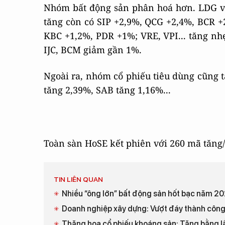
Nhóm bất động sản phân hoá hơn. LDG và 
tăng còn có SIP +2,9%, QCG +2,4%, BCR +
KBC +1,2%, PDR +1%; VRE, VPI... tăng nh
IJC, BCM giảm gần 1%.
Ngoài ra, nhóm cổ phiếu tiêu dùng cũng 
tăng 2,39%, SAB tăng 1,16%...
Toàn sàn HoSE kết phiên với 260 mã tăng/
TIN LIÊN QUAN
Nhiều “ông lớn” bất động sản hốt bạc năm 2
Doanh nghiệp xây dựng: Vượt đáy thành công
Thăng hoa cổ phiếu khoáng sản: Tăng bằng lầ