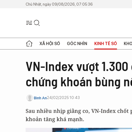
Chủ Nhật, ngày 09/08/2026, 07:05:36
XÃ HỘI SỐ
GÓC NHÌN
KINH TẾ SỐ
KHO
VN-Index vượt 1.300 
chứng khoán bùng n
24/02/2025 10:43
Bình An
Sau nhiều nhịp giằng co, VN-Index chốt 
khoản tăng khá mạnh.