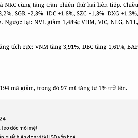
NRC cùng tăng trần phiên thứ hai liên tiếp. Chiề
2,2%, SGR +2,3%, IDC +1,8%, SZC +1,3%, DXG +1,3%
ẹ. Ngược lại: NVL giảm 1,48%; VHM, VIC, NLG, NTL
tăng tích cực: VNM tăng 3,91%, DBC tăng 1,61%, BA
194 mã giảm, trong đó 97 mã tăng từ 1% trở lên.
024
, leo dốc mỏi mệt
n, xuất hiện đơn vị tỷ USD vốn hoá