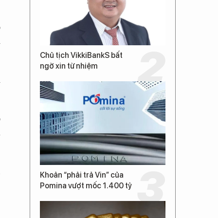
o
ị
Chủ tịch VikkiBankS bất
ngờ xin từ nhiệm
m
o
à
n
Khoản “phải trả Vin” của
,
Pomina vượt mốc 1.400 tỷ