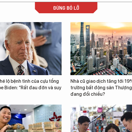
ĐỪNG BỎ LỠ
 hé lộ bệnh tình của cựu tổng
Nhà cũ giao dịch tăng tới 19%
e Biden: “Rất đau đớn và suy
trường bất động sản Thượng
đang đổi chiều?