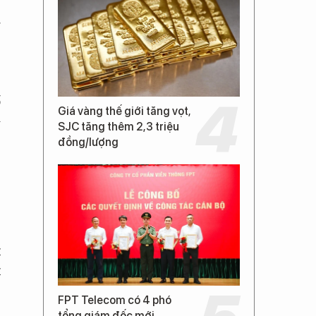
g
,
ố
Giá vàng thế giới tăng vọt,
G
SJC tăng thêm 2,3 triệu
đồng/lượng
S
t
t
FPT Telecom có 4 phó
tổng giám đốc mới