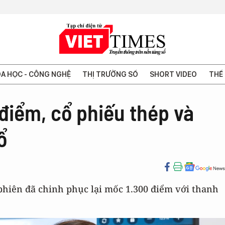
A HỌC - CÔNG NGHỆ
THỊ TRƯỜNG SỐ
SHORT VIDEO
THẾ 
điểm, cổ phiếu thép và
ổ
phiên đã chinh phục lại mốc 1.300 điểm với thanh