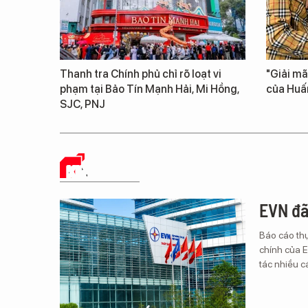
Thanh tra Chính phủ chỉ rõ loạt vi
"Giải mã
phạm tại Bảo Tín Mạnh Hải, Mi Hồng,
của Huấ
SJC, PNJ
KINH TẾ SỐ
EVN đã
Báo cáo thự
chính của E
tác nhiều c