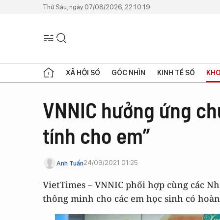
Thứ Sáu, ngày 07/08/2026, 22:10:19
XÃ HỘI SỐ
GÓC NHÌN
KINH TẾ SỐ
KHO
VNNIC hưởng ứng chư
tính cho em”
24/09/2021 01:25
Anh Tuấn
VietTimes – VNNIC phối hợp cùng các Nhà
thông minh cho các em học sinh có hoà