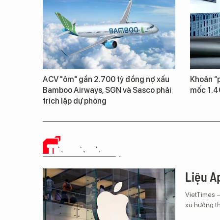
ACV "ôm" gần 2.700 tỷ đồng nợ xấu
Khoản “p
Bamboo Airways, SGN và Sasco phải
mốc 1.4
trích lập dự phòng
TIN CÔNG NGHỆ
Liệu Ap
VietTimes 
xu hướng th