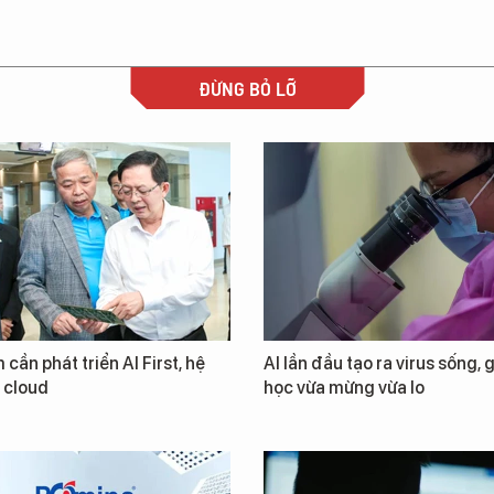
ĐỪNG BỎ LỠ
 cần phát triển AI First, hệ
AI lần đầu tạo ra virus sống, 
i cloud
học vừa mừng vừa lo