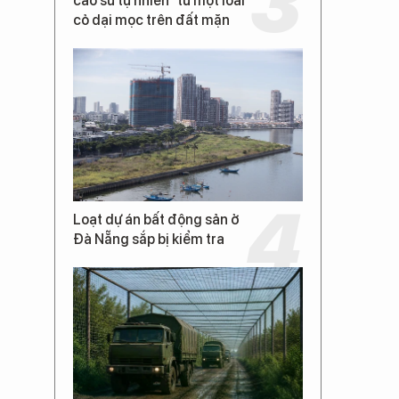
cao su tự nhiên” từ một loài
cỏ dại mọc trên đất mặn
Loạt dự án bất động sản ở
Đà Nẵng sắp bị kiểm tra