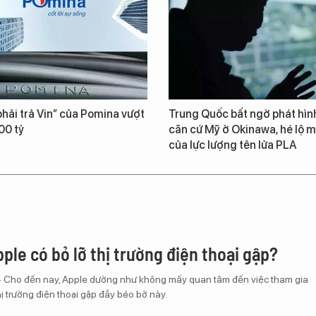
hải trả Vin” của Pomina vượt
Trung Quốc bất ngờ phát hìn
00 tỷ
căn cứ Mỹ ở Okinawa, hé lộ m
của lực lượng tên lửa PLA
ple có bỏ lỡ thị trường điện thoại gập?
– Cho đến nay, Apple dường như không mấy quan tâm đến việc tham gia
ị trường điện thoại gập đầy béo bở này.