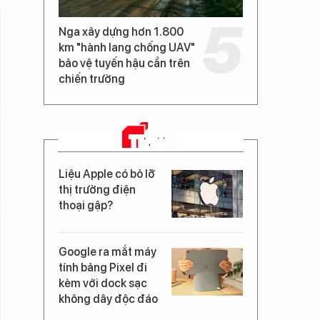
Nga xây dựng hơn 1.800
km "hành lang chống UAV"
bảo vệ tuyến hậu cần trên
chiến trường
TIN MỚI
Liệu Apple có bỏ lỡ
thị trường điện
thoại gập?
Google ra mắt máy
tính bảng Pixel đi
kèm với dock sạc
không dây độc đáo