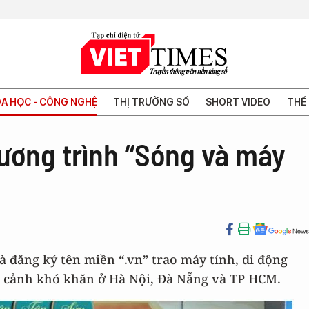
A HỌC - CÔNG NGHỆ
THỊ TRƯỜNG SỐ
SHORT VIDEO
THẾ 
ơng trình “Sóng và máy
 đăng ký tên miền “.vn” trao máy tính, di động
n cảnh khó khăn ở Hà Nội, Đà Nẵng và TP HCM.