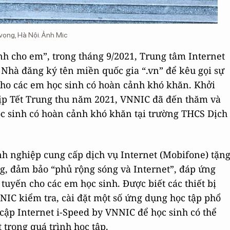
vọng, Hà Nội. Ảnh Mic
h cho em”, trong tháng 9/2021, Trung tâm Internet
 Nhà đăng ký tên miền quốc gia “.vn” để kêu gọi sự
n cho các em học sinh có hoàn cảnh khó khăn. Khởi
dịp Tết Trung thu năm 2021, VNNIC đã đến thăm và
ọc sinh có hoàn cảnh khó khăn tại trường THCS Dịch
h nghiệp cung cấp dịch vụ Internet (Mobifone) tặn
ng, đảm bảo “phủ rộng sóng và Internet”, đáp ứng
 tuyến cho các em học sinh. Được biết các thiết bị
NIC kiểm tra, cài đặt một số ứng dụng học tập phổ
cập Internet i-Speed by VNNIC để học sinh có thể
 trong quá trình học tập.