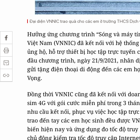
Đại diện VNNIC trao quà cho các em ở trường THCS Dịch 
Hưởng ứng chương trình “Sóng và máy tín
Việt Nam (VNNIC) đã kết nối với hệ thống
ủng hộ, hỗ trợ thiết bị học tập trực tuyế
đầu chương trình, ngày 21/9/2021, nhân 
gửi tặng điện thoại di động đến các em h
Vọng.
Đồng thời VNNIC cũng đã kết nối với doan
sim 4G với gói cước miễn phí trong 3 thá
nhu cầu kết nối, phục vụ việc học tập trực
trao đến tay các em học sinh đều được VN
biến hiện nay và ứng dụng đo tốc độ truy 
chủ động kiểm tra tốc độ truy cập Internet