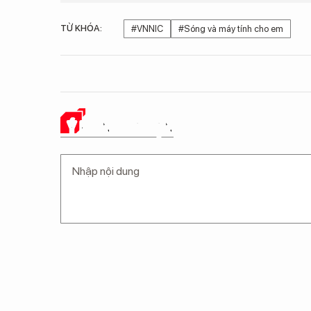
TỪ KHÓA:
#VNNIC
#Sóng và máy tính cho em
Ý KIẾN CỦA BẠN