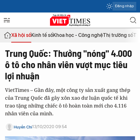
Đăng nhập
Xã hội số
Kinh tế số
Khoa học - Công nghệ
Thị trường số
Th
Trung Quốc: Thưởng "nóng" 4.000
ô tô cho nhân viên vượt mục tiêu
lợi nhuận
VietTimes – Gần đây, một công ty sản xuất gang thép
của Trung Quốc đã gây xôn xao dư luận quốc tế khi
trao tặng những chiếc ô tô hoàn toàn mới cho 4.116
nhân viên của mình.
13/10/2020 09:54
Huyền Chi