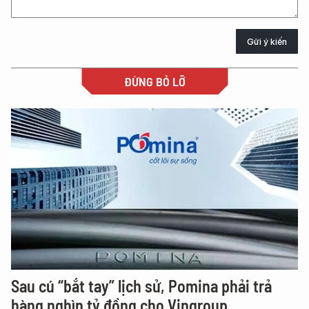
Gửi ý kiến
ĐỪNG BỎ LỠ
Sau cú “bắt tay” lịch sử, Pomina phải trả
hàng nghìn tỷ đồng cho Vingroup