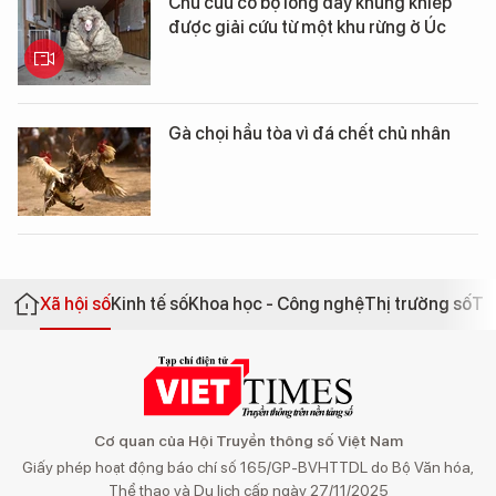
Chú cừu có bộ lông dày khủng khiếp
được giải cứu từ một khu rừng ở Úc
Gà chọi hầu tòa vì đá chết chủ nhân
Xã hội số
Kinh tế số
Khoa học - Công nghệ
Thị trường số
Th
Cơ quan của Hội Truyền thông số Việt Nam
Giấy phép hoạt động báo chí số 165/GP-BVHTTDL do Bộ Văn hóa,
Thể thao và Du lịch cấp ngày 27/11/2025