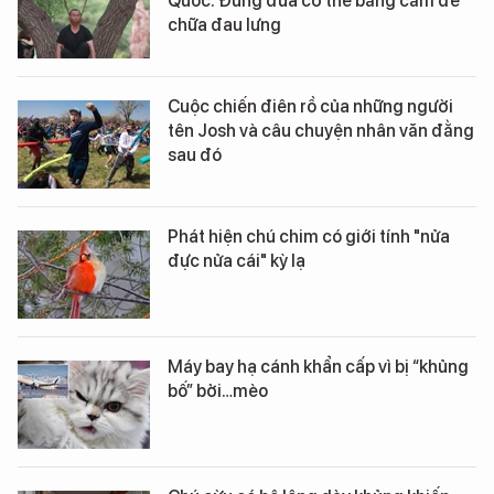
Quốc: Đung đưa cơ thể bằng cằm để
chữa đau lưng
Cuộc chiến điên rồ của những người
tên Josh và câu chuyện nhân văn đằng
sau đó
Phát hiện chú chim có giới tính "nửa
đực nửa cái" kỳ lạ
Máy bay hạ cánh khẩn cấp vì bị “khủng
bố” bởi…mèo