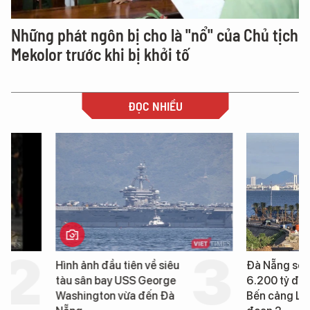
Những phát ngôn bị cho là "nổ" của Chủ tịch
Mekolor trước khi bị khởi tố
ĐỌC NHIỀU
Hình ảnh đầu tiên về siêu
Đà Nẵng sẽ đầu tư h
tàu sân bay USS George
6.200 tỷ đồng xây d
Washington vừa đến Đà
Bến cảng Liên Chiểu g