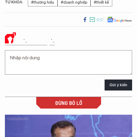
TỪ KHÓA:
#thương hiệu
#doanh nghiệp
#thiết kế
Ý KIẾN CỦA BẠN
Gửi ý kiến
ĐỪNG BỎ LỠ