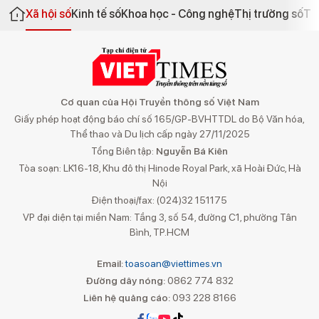
Xã hội số
Kinh tế số
Khoa học - Công nghệ
Thị trường số
Th
Cơ quan của Hội Truyền thông số Việt Nam
Giấy phép hoạt động báo chí số 165/GP-BVHTTDL do Bộ Văn hóa,
Thể thao và Du lịch cấp ngày 27/11/2025
Tổng Biên tập:
Nguyễn Bá Kiên
Tòa soạn: LK16-18, Khu đô thị Hinode Royal Park, xã Hoài Đức, Hà
Nội
Điện thoại/fax: (024)32 151175
VP đại diện tại miền Nam: Tầng 3, số 54, đường C1, phường Tân
Bình, TP.HCM
Email:
toasoan@viettimes.vn
Đường dây nóng:
0862 774 832
Liên hệ quảng cáo:
093 228 8166