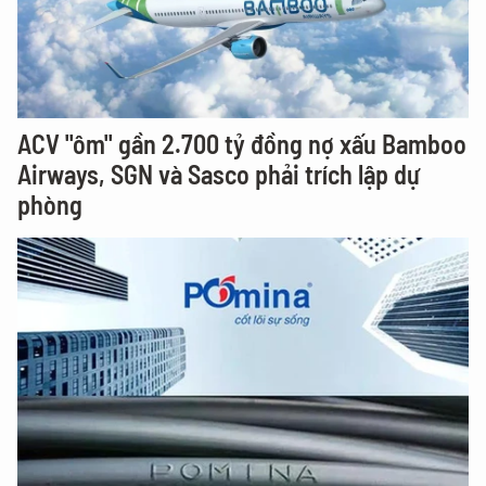
ACV "ôm" gần 2.700 tỷ đồng nợ xấu Bamboo
Airways, SGN và Sasco phải trích lập dự
phòng