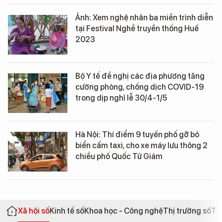
Ảnh: Xem nghệ nhân ba miền trình diễn
tại Festival Nghề truyền thống Huế
2023
Bộ Y tế đề nghị các địa phương tăng
cường phòng, chống dịch COVID-19
trong dịp nghỉ lễ 30/4-1/5
Hà Nội: Thí điểm 9 tuyến phố gỡ bỏ
biển cấm taxi, cho xe máy lưu thông 2
chiều phố Quốc Tử Giám
Xã hội số
Kinh tế số
Khoa học - Công nghệ
Thị trường số
Th