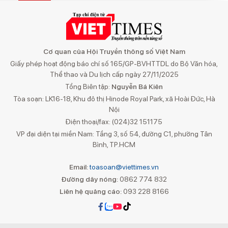
Cơ quan của Hội Truyền thông số Việt Nam
Giấy phép hoạt động báo chí số 165/GP-BVHTTDL do Bộ Văn hóa,
Thể thao và Du lịch cấp ngày 27/11/2025
Tổng Biên tập:
Nguyễn Bá Kiên
Tòa soạn: LK16-18, Khu đô thị Hinode Royal Park, xã Hoài Đức, Hà
Nội
Điện thoại/fax: (024)32 151175
VP đại diện tại miền Nam: Tầng 3, số 54, đường C1, phường Tân
Bình, TP.HCM
Email:
toasoan@viettimes.vn
Đường dây nóng:
0862 774 832
Liên hệ quảng cáo:
093 228 8166