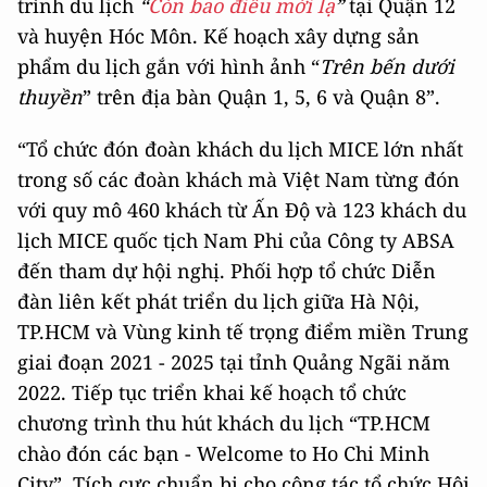
trình du lịch
“
Còn bao điều mới lạ
”
tại Quận 12
và huyện Hóc Môn. Kế hoạch xây dựng sản
phẩm du lịch gắn với hình ảnh “
Trên bến dưới
thuyền
” trên địa bàn Quận 1, 5, 6 và Quận 8”.
“Tổ chức đón đoàn khách du lịch MICE lớn nhất
trong số các đoàn khách mà Việt Nam từng đón
với quy mô 460 khách từ Ấn Độ và 123 khách du
lịch MICE quốc tịch Nam Phi của Công ty ABSA
đến tham dự hội nghị. Phối hợp tổ chức Diễn
đàn liên kết phát triển du lịch giữa Hà Nội,
TP.HCM và Vùng kinh tế trọng điểm miền Trung
giai đoạn 2021 - 2025 tại tỉnh Quảng Ngãi năm
2022. Tiếp tục triển khai kế hoạch tổ chức
chương trình thu hút khách du lịch “TP.HCM
chào đón các bạn - Welcome to Ho Chi Minh
City”. Tích cực chuẩn bị cho công tác tổ chức Hội