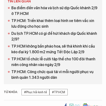
TIN LIÊN QUAN
Ba điểm đến văn hóa và lịch sử dịp Quốc khánh 2/9
ở TP.HCM
TP.HCM: Triển khai thêm loại hình xe tiêm vắc xin
lưu động cho học sinh
Du lịch TP.HCM có gì để hút khách dịp Quốc khánh
2/9?
TP.HCM không bắn pháo hoa, sẽ thả khinh khí cầu
kéo đại kỳ 1.800 m2 mừng Tết Độc Lập 2/9
TP.HCM tổ chức lễ cưới tập thể cho 100 đôi thanh
niên công nhân vào ngày 2/9
TP.HCM: Công chức quá tải vì mỗi người phục vụ
bình quân 1.343 người dân
TỪ KHÓA:
#Phục hồi kinh tế
#TP.HCM