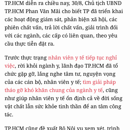
TP.HCM diễn ra chiều nay, 30/8, Chủ tịch UBND
TP.HCM Phan Văn Mãi cho biết TP đã triển khai
các hoạt động giám sát, phản biện xã hội, các
phiên chất vấn, trả lời chất vấn, giải trình đối
với các ngành, các cấp có liên quan, theo yêu
cầu thực tiễn đặt ra.
Trước thực trạng
nhân viên y tế tiếp tục nghỉ
việc
, rời khỏi ngành y, lãnh đạo TP.HCM đã tổ
chức gặp gỡ, lắng nghe tâm tư, nguyện vọng
của các cán bộ, nhân viên y tế;
tìm giải pháp
tháo gỡ khó khăn chung của ngành y tế
, cũng
như giúp nhân viên y tế ổn định cả về đời sống
vật chất lẫn sức khỏe tinh thần để an tâm công
tác.
TP.HCM cũng đề xuất Bộ Nội vụ xem xét, trình