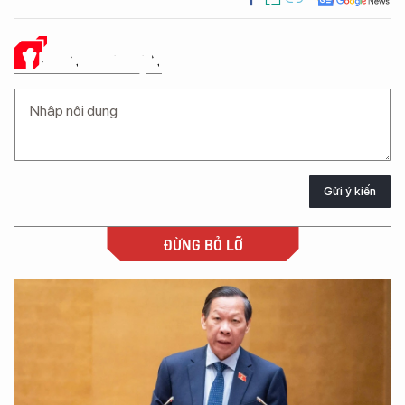
Ý KIẾN CỦA BẠN
Gửi ý kiến
ĐỪNG BỎ LỠ