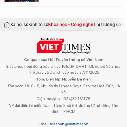
Xã hội số
Kinh tế số
Khoa học - Công nghệ
Thị trường số
Th
Cơ quan của Hội Truyền thông số Việt Nam
Giấy phép hoạt động báo chí số 165/GP-BVHTTDL do Bộ Văn hóa,
Thể thao và Du lịch cấp ngày 27/11/2025
Tổng Biên tập:
Nguyễn Bá Kiên
Tòa soạn: LK16-18, Khu đô thị Hinode Royal Park, xã Hoài Đức, Hà
Nội
Điện thoại/fax: (024)32 151175
VP đại diện tại miền Nam: Tầng 3, số 54, đường C1, phường Tân
Bình, TP.HCM
Email:
toasoan@viettimes.vn