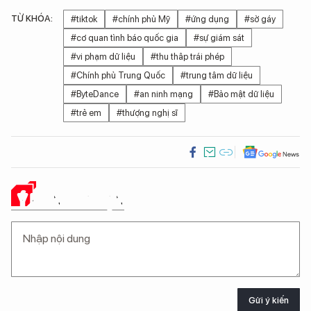
TỪ KHÓA:
#tiktok
#chính phủ Mỹ
#ứng dụng
#sờ gáy
#cơ quan tình báo quốc gia
#sự giám sát
#vi phạm dữ liệu
#thu thâp trái phép
#Chính phủ Trung Quốc
#trung tâm dữ liệu
#ByteDance
#an ninh mạng
#Bảo mật dữ liệu
#trẻ em
#thượng nghị sĩ
Ý KIẾN CỦA BẠN
Gửi ý kiến