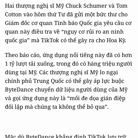
Hai thượng nghị sĩ Mỹ Chuck Schumer và Tom
Cotton vào hôm thứ Tư đã gửi một bức thư cho
Giám đốc cơ quan Tình báo Quốc gia yêu cầu cơ
quan này điều tra về “nguy cơ rủi ro an ninh
quốc gia” mà TikTok có thể gây ra cho Hoa Kỳ.
Theo báo cáo, ứng dụng nổi tiếng này đã có hơn
1 tỷ lượt tải xuống, trong đó có hàng triệu người
dùng tại Mỹ. Các thượng nghị sĩ Mỹ lo ngại
chính phủ Trung Quốc có thể gây áp lực buộc
ByteDance chuyển dữ liệu người dùng của Mỹ
và gọi ứng dụng này là “mối đe dọa gián điệp
đối lập mà chúng ta không thể bỏ qua”.
Mặc dù ByteDance khẳng định TikTok lưu trữ