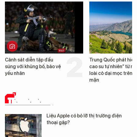
p đấu
Trung Quốc phát hiện “mỏ
Lo
, bảo vệ
cao su tự nhiên” từ một
Đà
loài cỏ dại mọc trên đất
mặn
TIN CÔNG NGHỆ
Liệu Apple có bỏ lỡ thị trường điện
thoại gập?