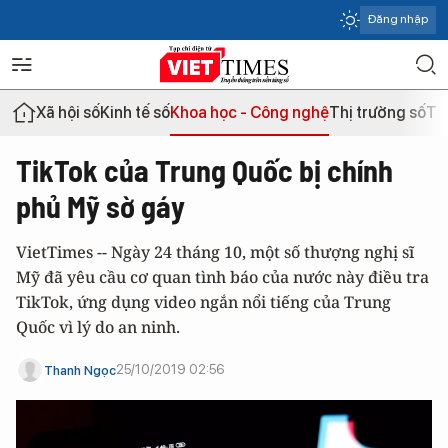
Đăng nhập
Xã hội số
Kinh tế số
Khoa học - Công nghệ
Thị trường số
Th
TikTok của Trung Quốc bị chính
phủ Mỹ sờ gáy
VietTimes -- Ngày 24 tháng 10, một số thượng nghị sĩ
Mỹ đã yêu cầu cơ quan tình báo của nước này điều tra
TikTok, ứng dụng video ngắn nổi tiếng của Trung
Quốc vì lý do an ninh.
25/10/2019 02:56
Thanh Ngọc