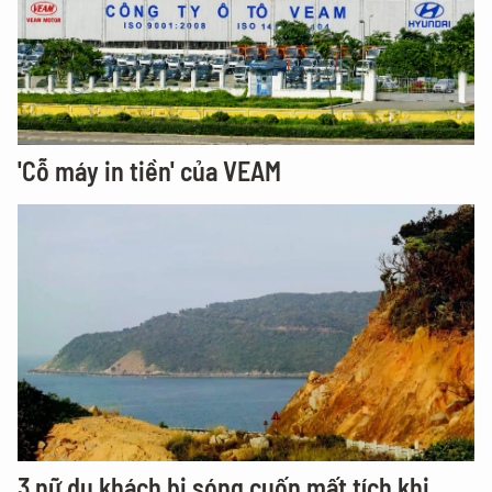
'Cỗ máy in tiền' của VEAM
3 nữ du khách bị sóng cuốn mất tích khi