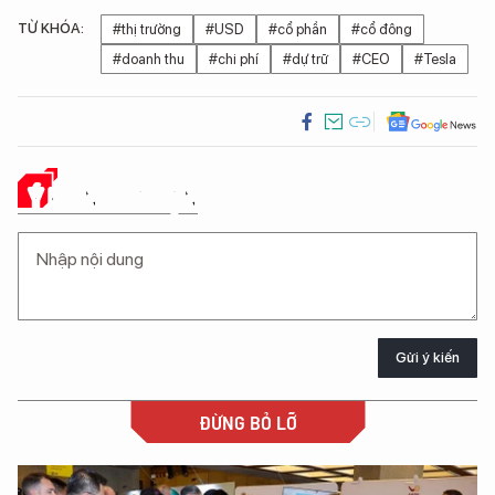
TỪ KHÓA:
#thị trường
#USD
#cổ phần
#cổ đông
#doanh thu
#chi phí
#dự trữ
#CEO
#Tesla
Ý KIẾN CỦA BẠN
Gửi ý kiến
ĐỪNG BỎ LỠ