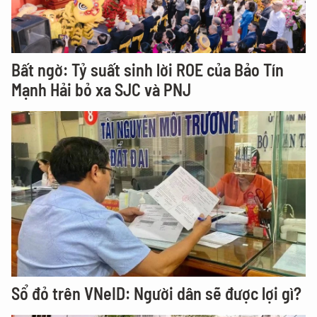
Bất ngờ: Tỷ suất sinh lời ROE của Bảo Tín
Mạnh Hải bỏ xa SJC và PNJ
Sổ đỏ trên VNeID: Người dân sẽ được lợi gì?