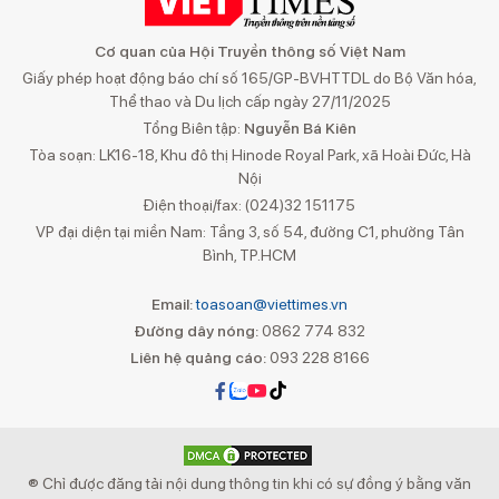
Cơ quan của Hội Truyền thông số Việt Nam
Giấy phép hoạt động báo chí số 165/GP-BVHTTDL do Bộ Văn hóa,
Thể thao và Du lịch cấp ngày 27/11/2025
Tổng Biên tập:
Nguyễn Bá Kiên
Tòa soạn: LK16-18, Khu đô thị Hinode Royal Park, xã Hoài Đức, Hà
Nội
Điện thoại/fax: (024)32 151175
VP đại diện tại miền Nam: Tầng 3, số 54, đường C1, phường Tân
Bình, TP.HCM
Email:
toasoan@viettimes.vn
Đường dây nóng:
0862 774 832
Liên hệ quảng cáo:
093 228 8166
® Chỉ được đăng tải nội dung thông tin khi có sự đồng ý bằng văn