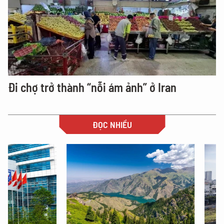
Đi chợ trở thành “nỗi ám ảnh” ở Iran
ĐỌC NHIỀU