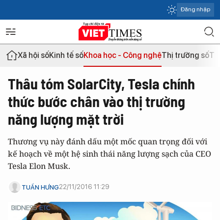
Đăng nhập
Xã hội số
Kinh tế số
Khoa học - Công nghệ
Thị trường số
Th
Thâu tóm SolarCity, Tesla chính
thức bước chân vào thị trường
năng lượng mặt trời
Thương vụ này đánh dấu một mốc quan trọng đối với
kế hoạch về một hệ sinh thái năng lượng sạch của CEO
Tesla Elon Musk.
22/11/2016 11:29
TUẤN HƯNG