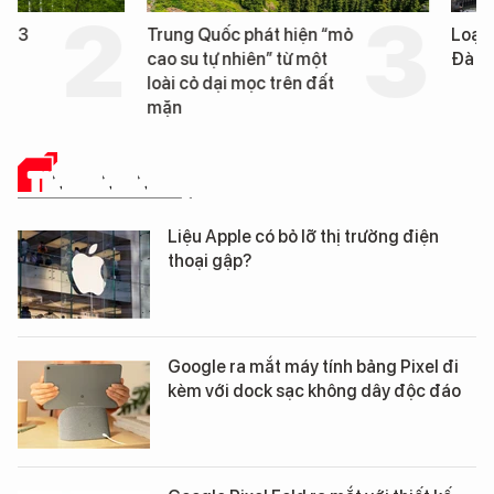
Trung Quốc phát hiện “mỏ
Loạt dự án bất động 
cao su tự nhiên” từ một
Đà Nẵng sắp bị kiểm t
loài cỏ dại mọc trên đất
mặn
TIN CÔNG NGHỆ
Liệu Apple có bỏ lỡ thị trường điện
thoại gập?
Google ra mắt máy tính bảng Pixel đi
kèm với dock sạc không dây độc đáo