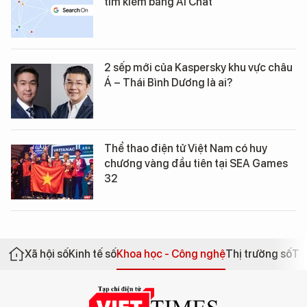
tìm kiếm bằng AI Chat
2 sếp mới của Kaspersky khu vực châu
Á – Thái Bình Dương là ai?
Thể thao điện tử Việt Nam có huy
chương vàng đầu tiên tại SEA Games
32
Xã hội số
Kinh tế số
Khoa học - Công nghệ
Thị trường số
Th