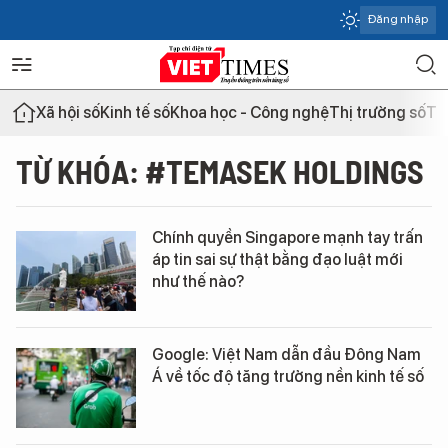
Đăng nhập
Xã hội số
Kinh tế số
Khoa học - Công nghệ
Thị trường số
Th
TỪ KHÓA: #TEMASEK HOLDINGS
Chính quyền Singapore mạnh tay trấn
áp tin sai sự thật bằng đạo luật mới
như thế nào?
Google: Việt Nam dẫn đầu Đông Nam
Á về tốc độ tăng trưởng nền kinh tế số