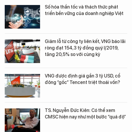
Số hóa thần tốc và thách thức phát
triển bền vững của doanh nghiệp Việt
Giảm lỗ từ công ty liên kết, VNG báo lãi
ròng đạt 154,3 tỷ đồng quý I/2019,
tăng 20,5% so với cùng kỳ
VNG được định giá gần 3 tỷ USD, cổ
đông “gốc” Tencent triệt thoái vốn?
TS. Nguyễn Đức Kiên: Có thể xem
CMSC hiện nay như một bước “quá độ”