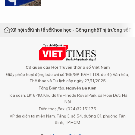
Xã hội số
Kinh tế số
Khoa học - Công nghệ
Thị trường số
Th
Cơ quan của Hội Truyền thông số Việt Nam
Giấy phép hoạt động báo chí số 165/GP-BVHTTDL do Bộ Văn hóa,
Thể thao và Du lịch cấp ngày 27/11/2025
Tổng Biên tập:
Nguyễn Bá Kiên
Tòa soạn: LK16-18, Khu đô thị Hinode Royal Park, xã Hoài Đức, Hà
Nội
Điện thoại/fax: (024)32 151175
VP đại diện tại miền Nam: Tầng 3, số 54, đường C1, phường Tân
Bình, TP.HCM