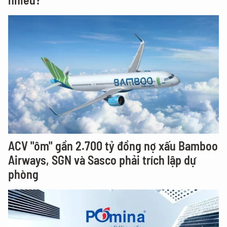
ACV "ôm" gần 2.700 tỷ đồng nợ xấu Bamboo
Airways, SGN và Sasco phải trích lập dự
phòng