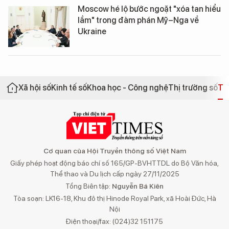
Moscow hé lộ bước ngoặt "xóa tan hiểu
lầm" trong đàm phán Mỹ–Nga về
Ukraine
Xã hội số
Kinh tế số
Khoa học - Công nghệ
Thị trường số
Th
Cơ quan của Hội Truyền thông số Việt Nam
Giấy phép hoạt động báo chí số 165/GP-BVHTTDL do Bộ Văn hóa,
Thể thao và Du lịch cấp ngày 27/11/2025
Tổng Biên tập:
Nguyễn Bá Kiên
Tòa soạn: LK16-18, Khu đô thị Hinode Royal Park, xã Hoài Đức, Hà
Nội
Điện thoại/fax: (024)32 151175