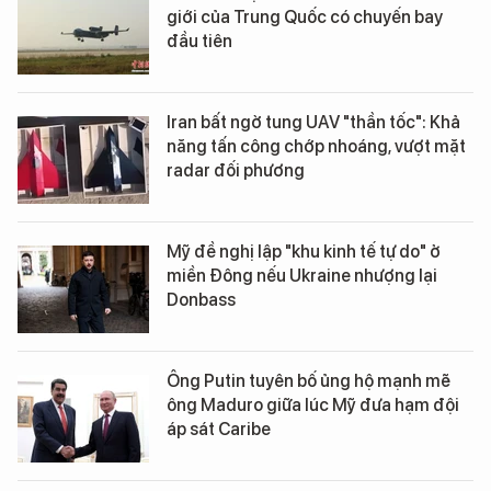
giới của Trung Quốc có chuyến bay
đầu tiên
Iran bất ngờ tung UAV "thần tốc": Khả
năng tấn công chớp nhoáng, vượt mặt
radar đối phương
Mỹ đề nghị lập "khu kinh tế tự do" ở
miền Đông nếu Ukraine nhượng lại
Donbass
Ông Putin tuyên bố ủng hộ mạnh mẽ
ông Maduro giữa lúc Mỹ đưa hạm đội
áp sát Caribe