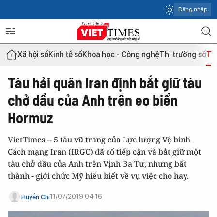
Đăng nhập
Xã hội số
Kinh tế số
Khoa học - Công nghệ
Thị trường số
Th
Tàu hải quân Iran định bắt giữ tàu
chở dầu của Anh trên eo biển
Hormuz
VietTimes -- 5 tàu vũ trang của Lực lượng Vệ binh
Cách mạng Iran (IRGC) đã cố tiếp cận và bắt giữ một
tàu chở dầu của Anh trên Vịnh Ba Tư, nhưng bất
thành - giới chức Mỹ hiểu biết về vụ việc cho hay.
11/07/2019 04:16
Huyền Chi