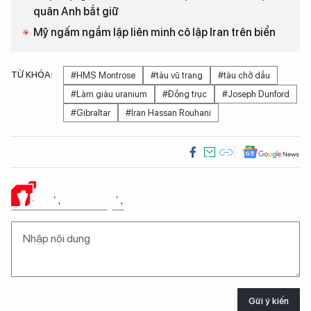
quân Anh bắt giữ
Mỹ ngấm ngầm lập liên minh cô lập Iran trên biển
TỪ KHÓA:
#HMS Montrose
#tàu vũ trang
#tàu chở dầu
#Làm giàu uranium
#Đồng trục
#Joseph Dunford
#Gibraltar
#Iran Hassan Rouhani
Ý KIẾN CỦA BẠN
Gửi ý kiến