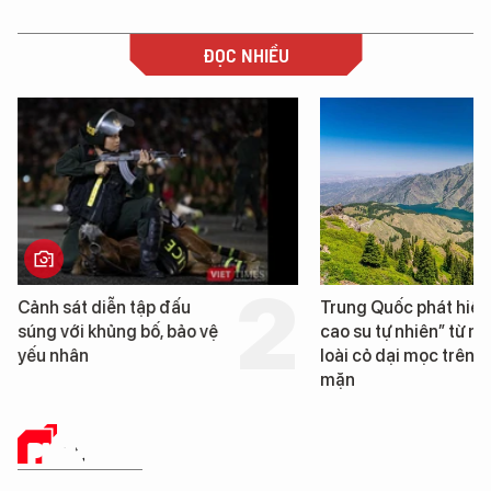
ĐỌC NHIỀU
Cảnh sát diễn tập đấu
Trung Quốc phát hiện
súng với khủng bố, bảo vệ
cao su tự nhiên” từ m
yếu nhân
loài cỏ dại mọc trên đ
mặn
PHÂN TÍCH