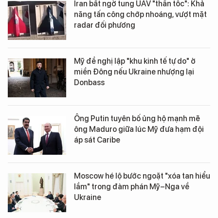
Iran bất ngờ tung UAV "thần tốc": Khả
năng tấn công chớp nhoáng, vượt mặt
radar đối phương
Mỹ đề nghị lập "khu kinh tế tự do" ở
miền Đông nếu Ukraine nhượng lại
Donbass
Ông Putin tuyên bố ủng hộ mạnh mẽ
ông Maduro giữa lúc Mỹ đưa hạm đội
áp sát Caribe
Moscow hé lộ bước ngoặt "xóa tan hiểu
lầm" trong đàm phán Mỹ–Nga về
Ukraine