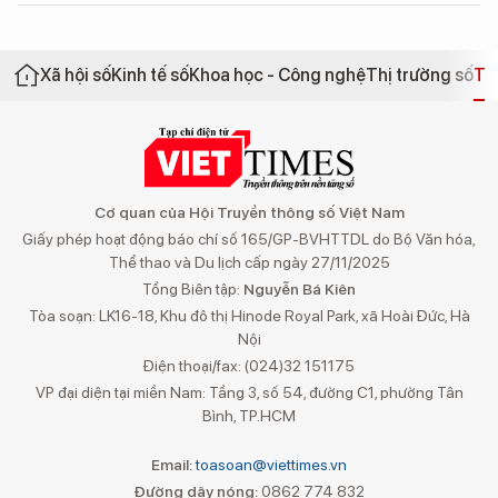
Xã hội số
Kinh tế số
Khoa học - Công nghệ
Thị trường số
Th
Cơ quan của Hội Truyền thông số Việt Nam
Giấy phép hoạt động báo chí số 165/GP-BVHTTDL do Bộ Văn hóa,
Thể thao và Du lịch cấp ngày 27/11/2025
Tổng Biên tập:
Nguyễn Bá Kiên
Tòa soạn: LK16-18, Khu đô thị Hinode Royal Park, xã Hoài Đức, Hà
Nội
Điện thoại/fax: (024)32 151175
VP đại diện tại miền Nam: Tầng 3, số 54, đường C1, phường Tân
Bình, TP.HCM
Email:
toasoan@viettimes.vn
Đường dây nóng:
0862 774 832