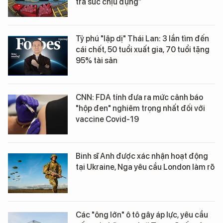
tra sức chịu đựng”
Tỷ phú "lập dị" Thái Lan: 3 lần tìm đến
cái chết, 50 tuổi xuất gia, 70 tuổi tặng
95% tài sản
CNN: FDA tính đưa ra mức cảnh báo
"hộp đen" nghiêm trọng nhất đối với
vaccine Covid-19
Binh sĩ Anh được xác nhận hoạt động
tại Ukraine, Nga yêu cầu London làm rõ
Các "ông lớn" ô tô gây áp lực, yêu cầu