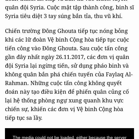
quân đội Syria. Cuộc mật tập thành công, binh sĩ
Syria tiêu diệt 3 tay súng bắn tỉa, thu vũ khí.
Chiến trường Đông Ghouta tiếp tục nóng bỏng
khi các lữ đoàn Vệ binh Cộng hòa tiếp tục cuộc
tiến công vào Đông Ghouta. Sau cuộc tấn công
gần đây nhất ngày 26.11.2017, các đơn vị quân
đội Syria lại ngừng tiến, sử dụng pháo binh và
không quân bắn phá chiến tuyến của Faylaq Al-
Rahman. Những cuộc tấn công không quyết
đoán này tạo điều kiện để phiến quân củng cố
lại hệ thống phòng ngự xung quanh khu vực
chiến sự, khiến các đơn vị Vệ binh Cộng hòa
tiếp tục sa lầy.
This
is
a
The media could not be loaded, either because the server
modal