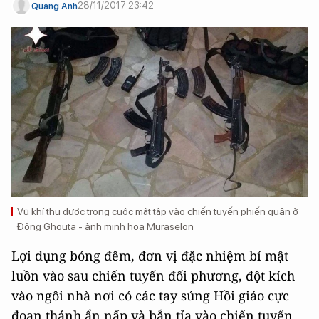
28/11/2017 23:42
Quang Anh
Vũ khí thu được trong cuộc mật tập vào chiến tuyến phiến quân ở
Đông Ghouta - ảnh minh họa Muraselon
Lợi dụng bóng đêm, đơn vị đặc nhiệm bí mật
luồn vào sau chiến tuyến đối phương, đột kích
vào ngôi nhà nơi có các tay súng Hồi giáo cực
đoan thánh ẩn nấp và bắn tỉa vào chiến tuyến