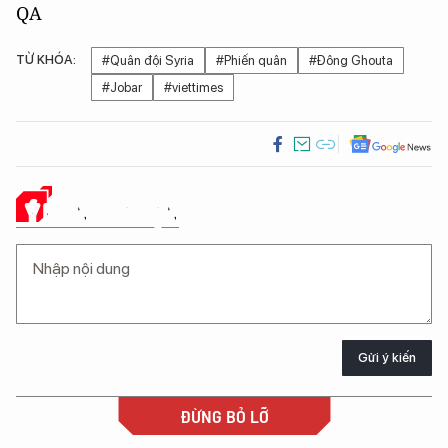
QA
TỪ KHÓA:
#Quân đội Syria
#Phiến quân
#Đông Ghouta
#Jobar
#viettimes
Ý KIẾN CỦA BẠN
Gửi ý kiến
ĐỪNG BỎ LỠ