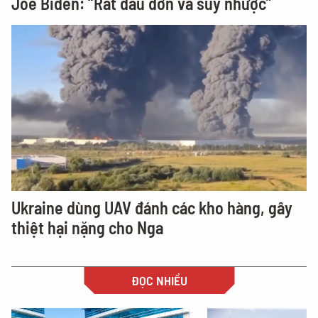
Joe Biden: “Rất đau đớn và suy nhược”
Ukraine dùng UAV đánh các kho hàng, gây
thiệt hại nặng cho Nga
ĐỌC NHIỀU