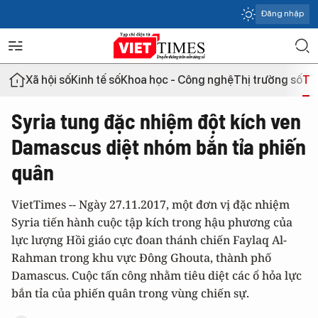
Đăng nhập
Xã hội số
Kinh tế số
Khoa học - Công nghệ
Thị trường số
Th
Syria tung đặc nhiệm đột kích ven
Damascus diệt nhóm bắn tỉa phiến
quân
VietTimes -- Ngày 27.11.2017, một đơn vị đặc nhiệm
Syria tiến hành cuộc tập kích trong hậu phương của
lực lượng Hồi giáo cực đoan thánh chiến Faylaq Al-
Rahman trong khu vực Đông Ghouta, thành phố
Damascus. Cuộc tấn công nhằm tiêu diệt các ổ hỏa lực
bắn tỉa của phiến quân trong vùng chiến sự.