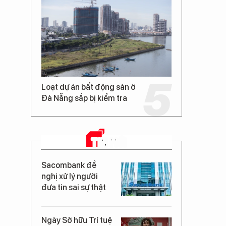
Loạt dự án bất động sản ở
Đà Nẵng sắp bị kiểm tra
TIN MỚI
Sacombank đề
nghị xử lý người
đưa tin sai sự thật
Ngày Sở hữu Trí tuệ