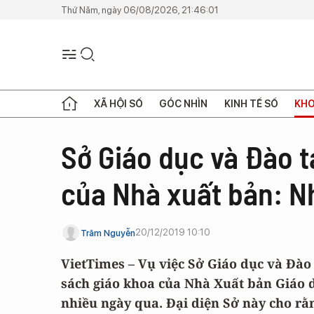
Thứ Năm, ngày 06/08/2026, 21:46:01
XÃ HỘI SỐ
GÓC NHÌN
KINH TẾ SỐ
KHO
Sở Giáo dục và Đào 
của Nhà xuất bản: N
20/12/2019 10:10
Trăm Nguyễn
VietTimes – Vụ việc Sở Giáo dục và Đà
sách giáo khoa của Nhà Xuất bản Giáo 
nhiều ngày qua. Đại diện Sở này cho rằn