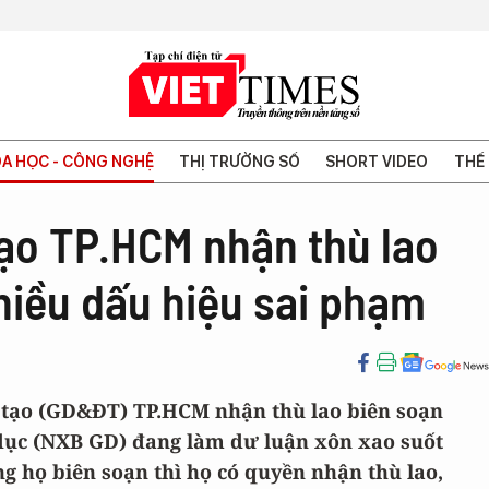
A HỌC - CÔNG NGHỆ
THỊ TRƯỜNG SỐ
SHORT VIDEO
THẾ 
tạo TP.HCM nhận thù lao
hiều dấu hiệu sai phạm
o tạo (GD&ĐT) TP.HCM nhận thù lao biên soạn
dục (NXB GD) đang làm dư luận xôn xao suốt
g họ biên soạn thì họ có quyền nhận thù lao,