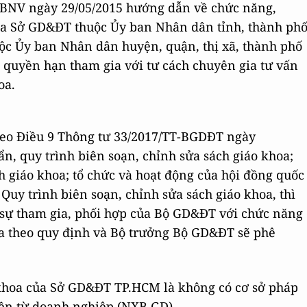
-BNV ngày 29/05/2015 hướng dẫn về chức năng,
ủa Sở GD&ĐT thuộc Ủy ban Nhân dân tỉnh, thành ph
c Ủy ban Nhân dân huyện, quận, thị xã, thành phố
 quyền hạn tham gia với tư cách chuyên gia tư vấn
oa.
heo Điều 9 Thông tư 33/2017/TT-BGDĐT ngày
n, quy trình biên soạn, chỉnh sửa sách giáo khoa;
h giáo khoa; tổ chức và hoạt động của hội đồng quốc
Quy trình biên soạn, chỉnh sửa sách giáo khoa, thì
ó sự tham gia, phối hợp của Bộ GD&ĐT với chức năng
a theo quy định và Bộ trưởng Bộ GD&ĐT sẽ phê
o khoa của Sở GD&ĐT TP.HCM là không có cơ sở pháp
iền từ doanh nghiệp (NXB GD).