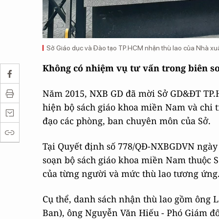
Sở Giáo dục và Đào tạo TP.HCM nhận thù lao của Nhà xuấ
Không có nhiệm vụ tư vấn trong biên so
Năm 2015, NXB GD đã mời Sở GD&ĐT TP.HC
hiện bộ sách giáo khoa miền Nam và chi 
đạo các phòng, ban chuyên môn của Sở.
Tại Quyết định số 778/QĐ-NXBGDVN ngày 29
soạn bộ sách giáo khoa miền Nam thuộc
của từng người và mức thù lao tương ứng
Cụ thể, danh sách nhận thù lao gồm ông
Ban), ông Nguyễn Văn Hiếu - Phó Giám đố