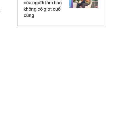
của người làm báo
không có giọt cuối
ố
cùng