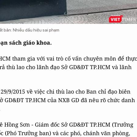
t bản: Nhiều dấu hiệu sai phạm
ạn sách giáo khoa.
M tham gia với vai trò cố vấn chuyên môn để thự
trả thù lao cho lãnh đạo Sở GD&ĐT TP.HCM và lãnh
/9/2015 về việc chi thù lao cho Ban chỉ đạo biên
 Sở GD&ĐT TP.HCM của NXB GD đã nêu rõ chức danh
.
 Lê Hồng Sơn - Giám đốc Sở GD&ĐT TP.HCM (Trưởng
c (Phó Trưởng ban) và các phó, chánh văn phòng,