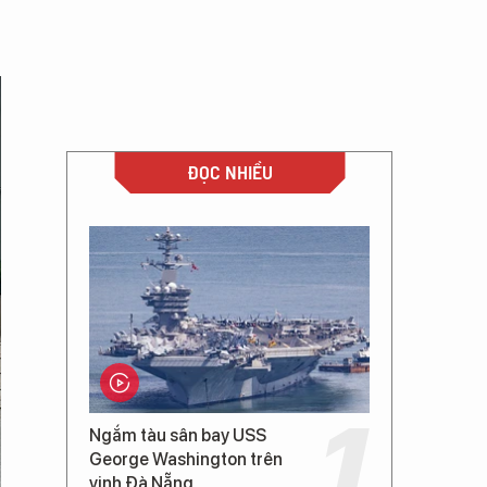
ĐỌC NHIỀU
Ngắm tàu sân bay USS
George Washington trên
vịnh Đà Nẵng