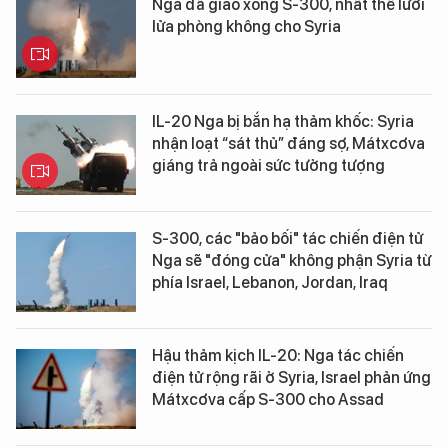
Nga đã giao xong S-300, nhất thể lưới
lửa phòng không cho Syria
IL-20 Nga bị bắn hạ thảm khốc: Syria
nhận loạt “sát thủ” đáng sợ, Mátxcơva
giáng trả ngoài sức tưởng tượng
S-300, các "bảo bối" tác chiến điện tử
Nga sẽ "đóng cửa" không phận Syria từ
phía Israel, Lebanon, Jordan, Iraq
Hậu thảm kịch IL-20: Nga tác chiến
điện tử rộng rãi ở Syria, Israel phản ứng
Mátxcơva cấp S-300 cho Assad