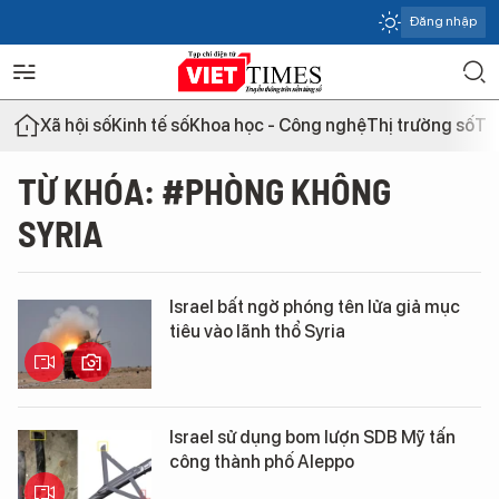
Đăng nhập
Xã hội số
Kinh tế số
Khoa học - Công nghệ
Thị trường số
Th
TỪ KHÓA: #PHÒNG KHÔNG
SYRIA
Israel bất ngờ phóng tên lửa giả mục
tiêu vào lãnh thổ Syria
Israel sử dụng bom lượn SDB Mỹ tấn
công thành phố Aleppo