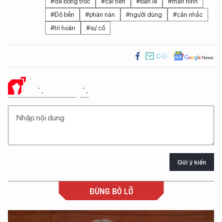
#dễ bong tróc
#cải tiến
#bán lẻ
#màn hình
#Độ bền
#phàn nàn
#người dùng
#cân nhắc
#trì hoãn
#sự cố
Ý KIẾN CỦA BẠN
Gửi ý kiến
ĐỪNG BỎ LỠ