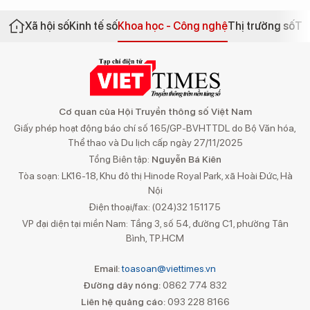
Xã hội số
Kinh tế số
Khoa học - Công nghệ
Thị trường số
Th
Cơ quan của Hội Truyền thông số Việt Nam
Giấy phép hoạt động báo chí số 165/GP-BVHTTDL do Bộ Văn hóa,
Thể thao và Du lịch cấp ngày 27/11/2025
Tổng Biên tập:
Nguyễn Bá Kiên
Tòa soạn: LK16-18, Khu đô thị Hinode Royal Park, xã Hoài Đức, Hà
Nội
Điện thoại/fax: (024)32 151175
VP đại diện tại miền Nam: Tầng 3, số 54, đường C1, phường Tân
Bình, TP.HCM
Email:
toasoan@viettimes.vn
Đường dây nóng:
0862 774 832
Liên hệ quảng cáo:
093 228 8166