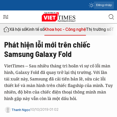
Đăng nhập
Xã hội số
Kinh tế số
Khoa học - Công nghệ
Thị trường số
Th
Phát hiện lỗi mới trên chiếc
Samsung Galaxy Fold
VietTimes -- Sau nhiều tháng trì hoãn vì sự cố lỗi màn
hình, Galaxy Fold đã quay trở lại thị trường. Với lần
tái xuất này, Samsung đã cải tiến bản lề, sửa các lỗi
thiết kế và màn hình trên chiếc flagship của mình. Tuy
nhiên, độ bền của chiếc điện thoại thông minh màn
hình gập này vẫn còn là một dấu hỏi.
10/10/2019 01:02
Thanh Ngọc