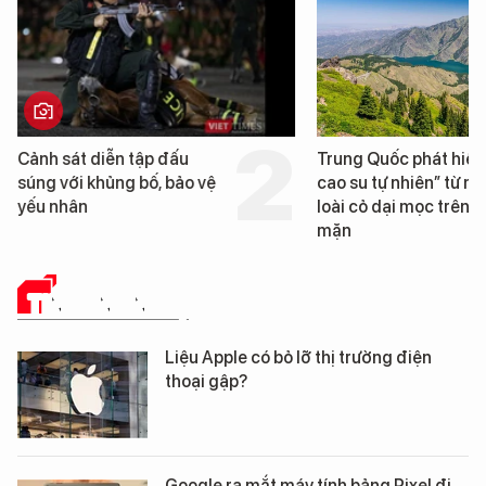
Trung Quốc phát hiện “mỏ
Loạt dự án bất động 
cao su tự nhiên” từ một
Đà Nẵng sắp bị kiểm t
loài cỏ dại mọc trên đất
mặn
TIN CÔNG NGHỆ
Liệu Apple có bỏ lỡ thị trường điện
thoại gập?
Google ra mắt máy tính bảng Pixel đi