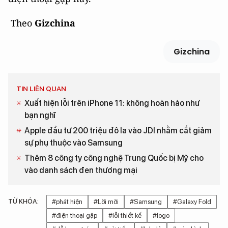
Theo
Gizchina
Gizchina
TIN LIÊN QUAN
Xuất hiện lỗi trên iPhone 11: không hoàn hảo như
bạn nghĩ
Apple đầu tư 200 triệu đô la vào JDI nhằm cắt giảm
sự phụ thuộc vào Samsung
Thêm 8 công ty công nghệ Trung Quốc bị Mỹ cho
vào danh sách đen thương mại
TỪ KHÓA:
#phát hiện
#Lời mời
#Samsung
#Galaxy Fold
#điện thoại gập
#lỗi thiết kế
#logo