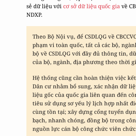
sẻ dữ liệu với
cơ sở dữ liệu quốc gia
về CB
NDXP.
Theo Bộ Nội vụ, để CSDLQG về CBCCVC 
phạm vi toàn quốc, tất cả các bộ, ngà
bộ về CSDLQG với đầy đủ thông tin, dữ
của bộ, ngành, địa phương theo thời g
Hệ thống cũng cần hoàn thiện việc kế
Dân cư nhằm bổ sung, xác nhận dữ li
liệu gốc của quốc gia liên quan đến c
tiêu sử dụng sơ yếu lý lịch hợp nhất đi
cùng tồn tại; xây dựng cổng tuyển dụ
bạch, nhanh chóng, đồng bộ trong côn
nguồn lực cán bộ công chức viên chức 