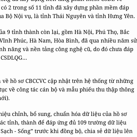
 có 2 trong số 11 tỉnh đã xây dựng phần mềm đáp
ủa Bộ Nội vụ, là tỉnh Thái Nguyên và tỉnh Hưng Yên.
 9 tỉnh thành còn lại, gồm Hà Nội, Phú Thọ, Bắc
 Vĩnh Phúc, Hà Nam, Hòa Bình, đã qua nhiều năm sử
ính năng và nền tảng công nghệ cũ, do đó chưa đáp
về CSDLQG…
in về hồ sơ CBCCVC cập nhật trên hệ thống từ những
 tục về công tác cán bộ và mẫu phiếu thu thập thông
ới).
, hiệu chỉnh, bổ sung, chuẩn hóa dữ liệu của hồ sơ
c tỉnh, thành để đáp ứng đủ 109 trường dữ liệu
Sạch - Sống” trước khi đồng bộ, chia sẻ dữ liệu lên