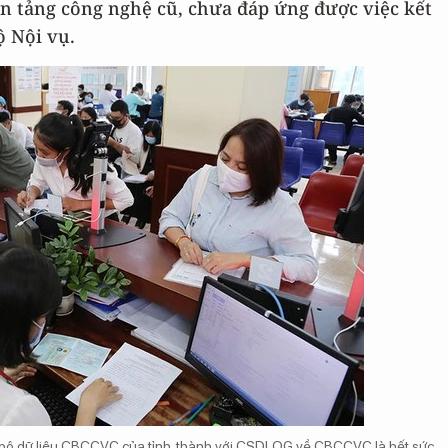
n tảng công nghệ cũ, chưa đáp ứng được việc kết
ộ Nội vụ.
ồng bộ dữ liệu CBCCVC của tỉnh, thành với CSDLQG về CBCCVC là hết sức