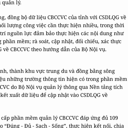
 quản lý.
hông, đồng bộ dữ liệu CBCCVC của tỉnh với CSDLQG về
hối lượng công việc cần thực hiện nhiều, trong thời
 trí nguồn lực đảm bảo thực hiện các nội dung như
 phần mềm; rà soát, cập nhật, đối chiếu, xác thực
QG về CBCCVC theo hướng dẫn của Bộ Nội vụ.
ỉnh, thành khu vực trung du và đồng bằng sông
liệu những trường thông tin hiện có trong phần mềm
VC do Bộ Nội vụ quản lý thông qua Nền tảng tích
 kết xuất dữ liệu để cập nhật vào CSDLQG về
ng cấp phần mềm quản lý CBCCVC đáp ứng đủ 109
 “Đúng - Đủ - Sạch - Sống”, thực hiện kết nối, chia