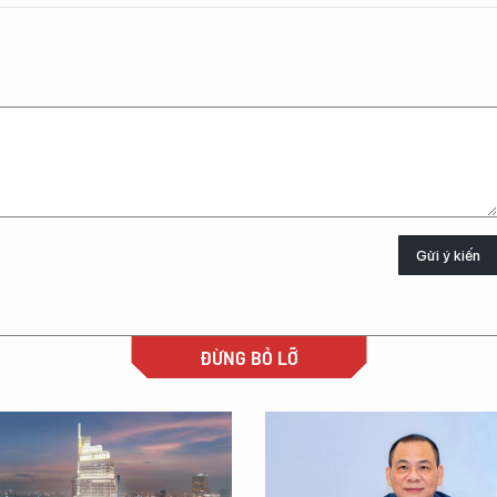
Gửi ý kiến
ĐỪNG BỎ LỠ