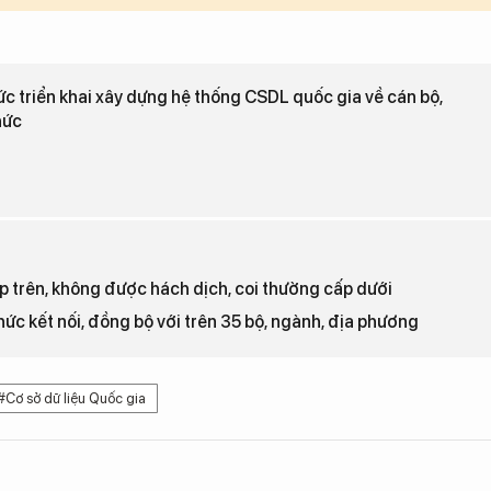
ức triển khai xây dựng hệ thống CSDL quốc gia về cán bộ,
hức
 trên, không được hách dịch, coi thường cấp dưới
hức kết nối, đồng bộ với trên 35 bộ, ngành, địa phương
#Cơ sở dữ liệu Quốc gia