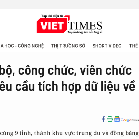
A HỌC - CÔNG NGHỆ
THỊ TRƯỜNG SỐ
SHORT VIDEO
THẾ 
bộ, công chức, viên chức
u cầu tích hợp dữ liệu về
cùng 9 tỉnh, thành khu vực trung du và đồng bằng