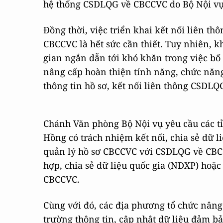
hệ thống CSDLQG về CBCCVC do Bộ Nội vụ
Đồng thời, việc triển khai kết nối liên t
CBCCVC là hết sức cần thiết. Tuy nhiên, k
gian ngắn dẫn tới khó khăn trong việc bố
nâng cấp hoàn thiện tính năng, chức năng
thông tin hồ sơ, kết nối liên thông CSDL
Chánh Văn phòng Bộ Nội vụ yêu cầu các t
Hồng có trách nhiệm kết nối, chia sẻ dữ 
quản lý hồ sơ CBCCVC với CSDLQG về CBCC
hợp, chia sẻ dữ liệu quốc gia (NDXP) hoặc
CBCCVC.
Cùng với đó, các địa phương tổ chức nâ
trường thông tin, cập nhật dữ liệu đảm bảo