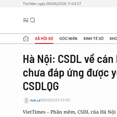
Thứ Năm, ngày 06/08/2026, 11:04:27
XÃ HỘI SỐ
GÓC NHÌN
KINH TẾ SỐ
KHO
Hà Nội: CSDL về cán 
chưa đáp ứng được yê
CSDLQG
19/03/2023 23:00
Anh Lê
VietTimes – Phần mềm, CSDL của Hà Nội 