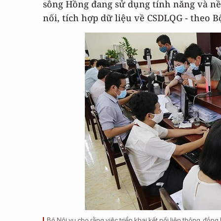
sông Hồng đang sử dụng tính năng và nề
nối, tích hợp dữ liệu về CSDLQG - theo B
Bộ Nội vụ cho rằng việc triển khai kết nối liên thông, đ