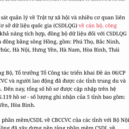
sát quản lý về Trật tự xã hội và nhiều cơ quan liên
Cơ sở dữ liệu quốc gia (CSDLQG)
về cán bộ, công
hả năng tích hợp, đồng bộ dữ liệu đối với CSDLQG
và đồng bằng sông Hồng, gồm: Phú Thọ, Bắc Ninh,
húc, Hà Nội, Hưng Yên, Hà Nam, Hòa Bình, Thái
 Bộ, Tổ trưởng Tổ Công tác triển khai Đề án 06/CP
CVC và người lao động đã được các tỉnh trung du và
. Đến nay, tổng số hồ sơ được cập nhập trên hệ
.119 hồ sơ - số lượng ghi nhận của 5 tỉnh bao gồm:
Yên, Hòa Bình.
ủa phần mềm/CSDL về CBCCVC của các tỉnh với Bộ Nộ
g Hồng đã xây dựng nền tảng phần mềm CSDL về