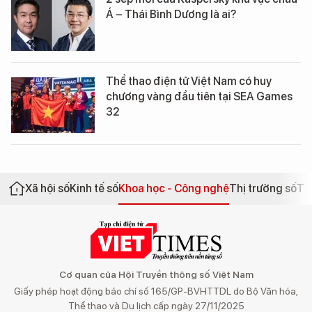
Á – Thái Bình Dương là ai?
Thể thao điện tử Việt Nam có huy
chương vàng đầu tiên tại SEA Games
32
Xã hội số
Kinh tế số
Khoa học - Công nghệ
Thị trường số
Th
Cơ quan của Hội Truyền thông số Việt Nam
Giấy phép hoạt động báo chí số 165/GP-BVHTTDL do Bộ Văn hóa,
Thể thao và Du lịch cấp ngày 27/11/2025