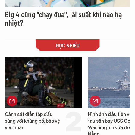
Big 4 cũng "chạy đua", lãi suất khi nào hạ
nhiệt?
ĐỌC NHIỀU
Hình ảnh đầu tiên về siêu
Cận cảnh chiến hạm 
tàu sân bay USS George
tống tàu sân bay USS
Washington vừa đến Đà
George Washington 
Nẵng
Đà Nẵng