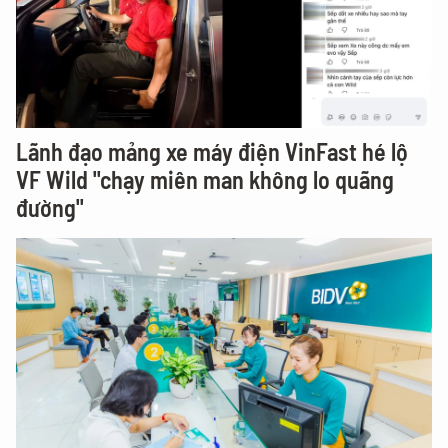
Lãnh đạo mảng xe máy điện VinFast hé lộ
VF Wild "chạy miên man không lo quãng
đường"