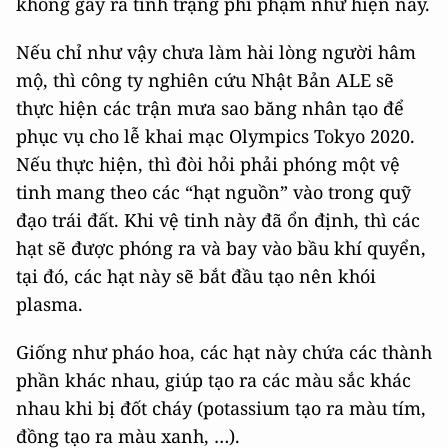
không gây ra tình trạng phí phạm như hiện nay.
Nếu chỉ như vậy chưa làm hài lòng người hâm
mộ, thì công ty nghiên cứu Nhật Bản ALE sẽ
thực hiện các trận mưa sao băng nhân tạo để
phục vụ cho lễ khai mạc Olympics Tokyo 2020.
Nếu thực hiện, thì đòi hỏi phải phóng một vệ
tinh mang theo các “hạt nguồn” vào trong quỹ
đạo trái đất. Khi vệ tinh này đã ổn định, thì các
hạt sẽ được phóng ra và bay vào bầu khí quyển,
tại đó, các hạt này sẽ bắt đầu tạo nên khói
plasma.
Giống như pháo hoa, các hạt này chứa các thành
phần khác nhau, giúp tạo ra các màu sắc khác
nhau khi bị đốt cháy (potassium tạo ra màu tím,
đồng tạo ra màu xanh, …).