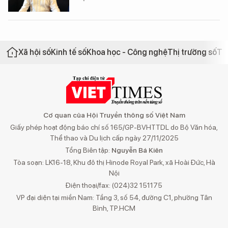
Xã hội số
Kinh tế số
Khoa học - Công nghệ
Thị trường số
Th
Cơ quan của Hội Truyền thông số Việt Nam
Giấy phép hoạt động báo chí số 165/GP-BVHTTDL do Bộ Văn hóa,
Thể thao và Du lịch cấp ngày 27/11/2025
Tổng Biên tập:
Nguyễn Bá Kiên
Tòa soạn: LK16-18, Khu đô thị Hinode Royal Park, xã Hoài Đức, Hà
Nội
Điện thoại/fax: (024)32 151175
VP đại diện tại miền Nam: Tầng 3, số 54, đường C1, phường Tân
Bình, TP.HCM