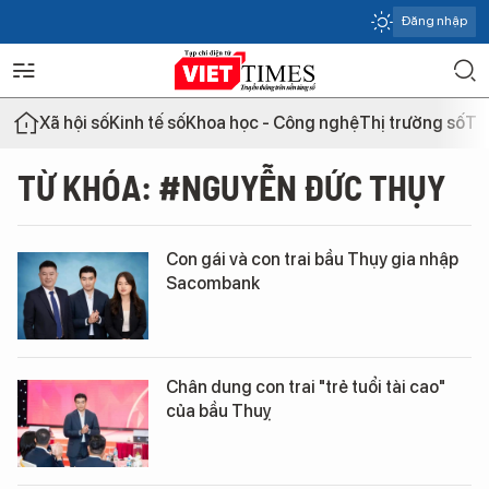
Đăng nhập
Xã hội số
Kinh tế số
Khoa học - Công nghệ
Thị trường số
Th
TỪ KHÓA: #NGUYỄN ĐỨC THỤY
Con gái và con trai bầu Thụy gia nhập
Sacombank
Chân dung con trai "trẻ tuổi tài cao"
của bầu Thuỵ